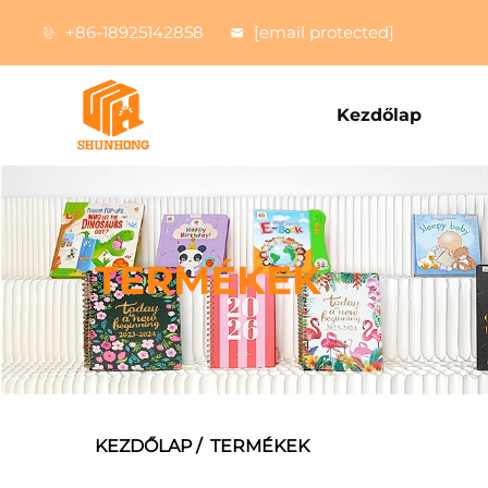
+86-18925142858
[email protected]
Kezdőlap
TERMÉKEK
KEZDŐLAP
/
TERMÉKEK