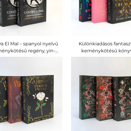
a El Mal – spanyol nyelvű
Különkiadásos fantasz
énykötésű regény, yin-
keménykötésű köny
fantáziaművészeti kiadás
sárkány- és ünnep
illusztrációkkal, nyomt
oldalperemekkel