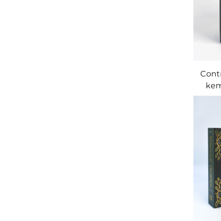
Contr
kem
yang 