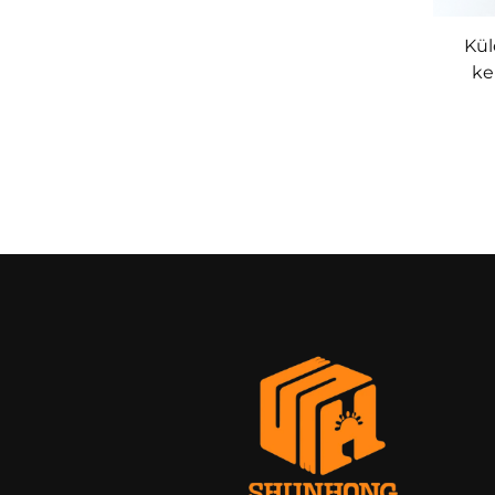
Kül
ke
aran