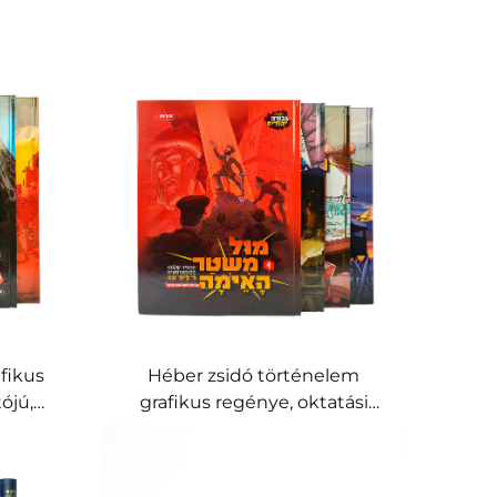
fikus
Héber zsidó történelem
ójú,
grafikus regénye, oktatási
zerű
képregény gyerekeknek és
tinédzsereknek