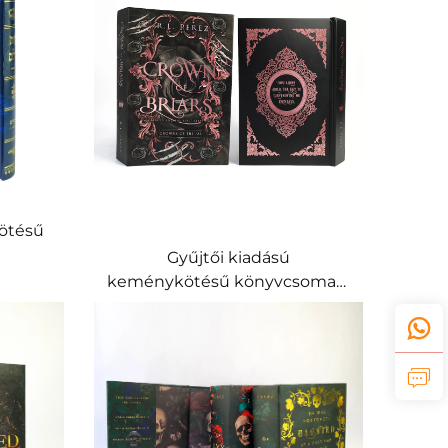
ötésű
Gyűjtői kiadású
borító
keménykötésű könyvcsomag,
el
fóliaművészeti díszítéssel és
egyedi oldalperem-
megoldással