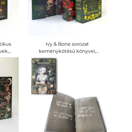
tikus
Ivy & Bone sorozat
vek,
keménykötésű könyvei,
i
különkiadás aranyfóliával és
atott
koponya-rózsa motívumokkal