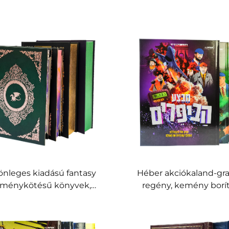
önleges kiadású fantasy
Héber akciókaland-gra
ménykötésű könyvek,
regény, kemény borít
anyozott díszítéssel és
dinamikus, robbanáss
yedi oldalperemekkel
illusztrációkkal