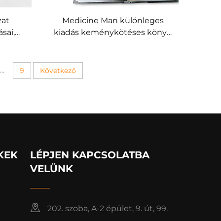
zat
Medicine Man különleges
sai,
kiadás keménykötéses könyv,
yozott
melegpréselt aranyozás és
tott
nyomtatott oldalél
...
9
Következő
KEK
LÉPJEN KAPCSOLATBA
VELÜNK
202. szoba, A-2 épület, 9. út, 99.