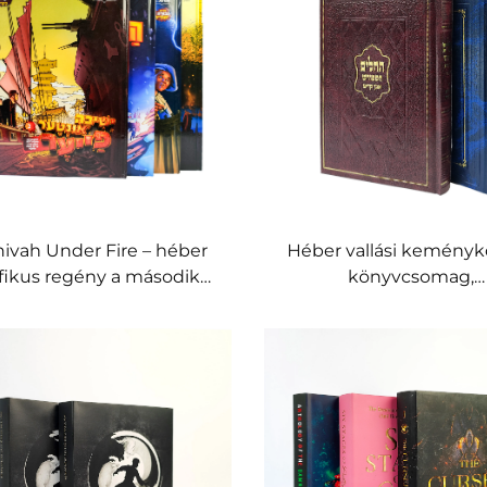
ivah Under Fire – héber
Héber vallási keményk
fikus regény a második
könyvcsomag,
világháborús zsidó
dombornyomott műbőr 
történelemről, fiatal
aranyfóliás díszítéss
olvasóknak