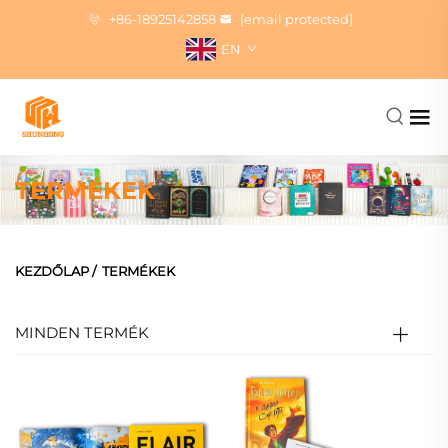
+86-18925142858
[email protected]
EN
TERMÉKEK
KEZDŐLAP
/
TERMÉKEK
MINDEN TERMÉK