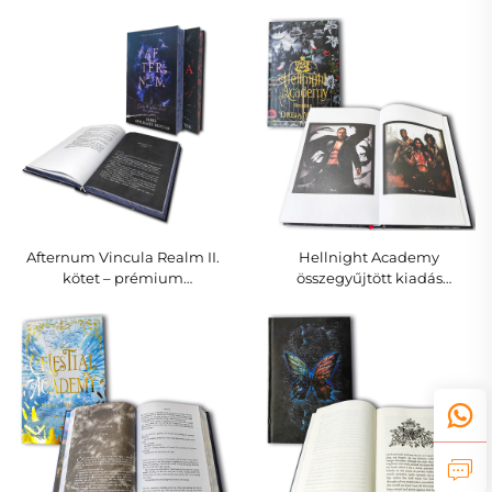
keménykötésű kiadása
témához illő belső oldalakkal
Afternum Vincula Realm II.
Hellnight Academy
kötet – prémium
összegyűjtött kiadás
keménykötésű regény
keménykötésű kötet,
témához illő belső
különkiadás aranyfóliával és
tervezéssel
fekete oldalélekkel