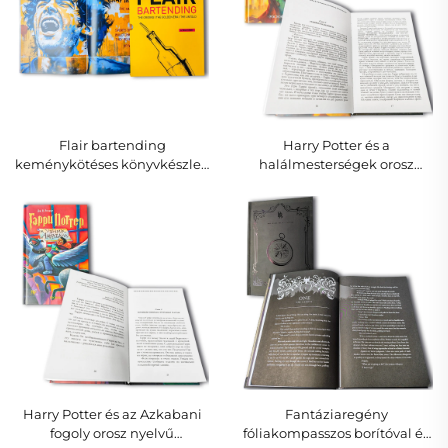
Flair bartending
Harry Potter és a
keménykötéses könyvkészlet,
halálmesterségek orosz
mixológiai útmutató
nyelvű keménykötésű
kizárólagos csomagolással
kiadása
Harry Potter és az Azkabani
Fantáziaregény
fogoly orosz nyelvű
fóliakompasszos borítóval és