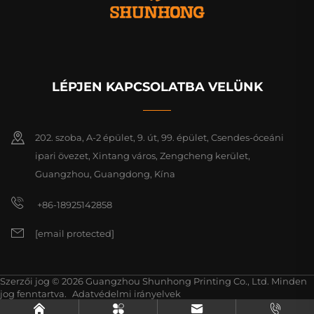
LÉPJEN KAPCSOLATBA VELÜNK
202. szoba, A-2 épület, 9. út, 99. épület, Csendes-óceáni
ipari övezet, Xintang város, Zengcheng kerület,
Guangzhou, Guangdong, Kína
+86-18925142858
[email protected]
Szerzői jog © 2026 Guangzhou Shunhong Printing Co., Ltd. Minden
jog fenntartva.
Adatvédelmi irányelvek