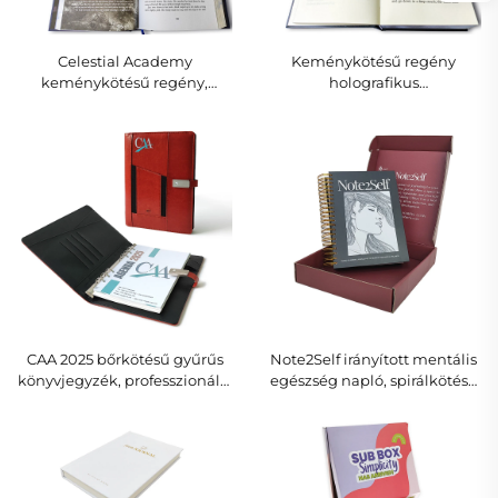
Celestial Academy
Keménykötésű regény
keménykötésű regény,
holografikus
különkiadás fóliaművészettel
pillangóborítóval és
és tokkal
aranyozott oldalélekkel
CAA 2025 bőrkötésű gyűrűs
Note2Self irányított mentális
könyvjegyzék, professzionális
egészség napló, spirálkötésű
üzleti tervező kártyatartóval
önápolási tervező
ajándékcsomagolásban