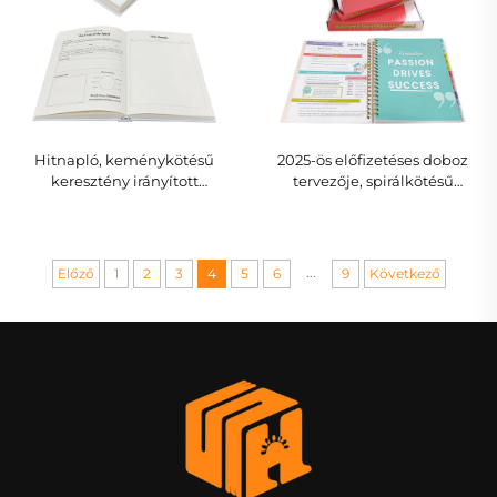
Hitnapló, keménykötésű
2025-ös előfizetéses doboz
keresztény irányított
tervezője, spirálkötésű
imádság- és lelki élettervező
előfizetés-nyomon követő
...
Előző
1
2
3
4
5
6
9
Következő