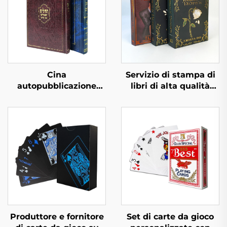
Cina
Servizio di stampa di
autopubblicazione
libri di alta qualità
economico rilegatura
all'ingrosso, stampa di
rigida personalizzata
libri rilegati, libri
servizio di stampa libri
cartonati in grande
romanzi per adulti
quantità con stampa
romance libro con
ai bordi spruzzati
copertina rigida in lino
Produttore e fornitore
Set di carte da gioco