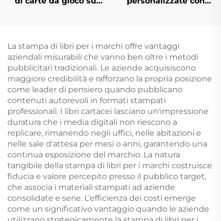
di carte da gioco su
personalizzate con
entrambi i lati, carte
logo stampato,
da gioco
modello su carta,
personalizzate con
gioco di
stampa e confezione
intrattenimento poker
La stampa di libri per i marchi offre vantaggi
personalizzata per
con scatola
aziendali misurabili che vanno ben oltre i metodi
adulti e coppie
pubblicitari tradizionali. Le aziende acquisiscono
maggiore credibilità e rafforzano la propria posizione
come leader di pensiero quando pubblicano
contenuti autorevoli in formati stampati
professionali. I libri cartacei lasciano un'impressione
duratura che i media digitali non riescono a
replicare, rimanendo negli uffici, nelle abitazioni e
nelle sale d'attesa per mesi o anni, garantendo una
continua esposizione del marchio. La natura
tangibile della stampa di libri per i marchi costruisce
fiducia e valore percepito presso il pubblico target,
che associa i materiali stampati ad aziende
consolidate e serie. L’efficienza dei costi emerge
come un significativo vantaggio quando le aziende
utilizzano strategicamente la stampa di libri per i