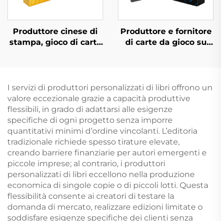
Produttore cinese di
Produttore e fornitore
stampa, gioco di carte
di carte da gioco su
da poker
entrambi i lati, carte
personalizzato su
da gioco
fronte e retro su
personalizzate con
entrambi i lati
stampa e confezione
I servizi di produttori personalizzati di libri offrono un
personalizzata per
valore eccezionale grazie a capacità produttive
adulti e coppie
flessibili, in grado di adattarsi alle esigenze
specifiche di ogni progetto senza imporre
quantitativi minimi d’ordine vincolanti. L’editoria
tradizionale richiede spesso tirature elevate,
creando barriere finanziarie per autori emergenti e
piccole imprese; al contrario, i produttori
personalizzati di libri eccellono nella produzione
economica di singole copie o di piccoli lotti. Questa
flessibilità consente ai creatori di testare la
domanda di mercato, realizzare edizioni limitate o
soddisfare esigenze specifiche dei clienti senza