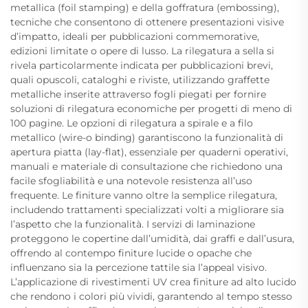
metallica (foil stamping) e della goffratura (embossing),
tecniche che consentono di ottenere presentazioni visive
d’impatto, ideali per pubblicazioni commemorative,
edizioni limitate o opere di lusso. La rilegatura a sella si
rivela particolarmente indicata per pubblicazioni brevi,
quali opuscoli, cataloghi e riviste, utilizzando graffette
metalliche inserite attraverso fogli piegati per fornire
soluzioni di rilegatura economiche per progetti di meno di
100 pagine. Le opzioni di rilegatura a spirale e a filo
metallico (wire-o binding) garantiscono la funzionalità di
apertura piatta (lay-flat), essenziale per quaderni operativi,
manuali e materiale di consultazione che richiedono una
facile sfogliabilità e una notevole resistenza all’uso
frequente. Le finiture vanno oltre la semplice rilegatura,
includendo trattamenti specializzati volti a migliorare sia
l’aspetto che la funzionalità. I servizi di laminazione
proteggono le copertine dall’umidità, dai graffi e dall’usura,
offrendo al contempo finiture lucide o opache che
influenzano sia la percezione tattile sia l’appeal visivo.
L’applicazione di rivestimenti UV crea finiture ad alto lucido
che rendono i colori più vividi, garantendo al tempo stesso