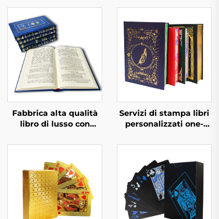
Fabbrica alta qualità
Servizi di stampa libri
libro di lusso con
personalizzati one-
texture pelle completo
stop fabbrica libro di
con stampa a foglia
alta qualità con bordi
d'oro e goffratura
spruzzati stampa libro
servizio di stampa
foto copertina rigida
libro copertina rigida
con bordi dorati