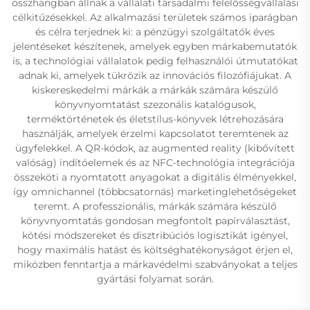
összhangban állnak a vállalati társadalmi felelősségvállalási
célkitűzésekkel. Az alkalmazási területek számos iparágban
és célra terjednek ki: a pénzügyi szolgáltatók éves
jelentéseket készítenek, amelyek egyben márkabemutatók
is, a technológiai vállalatok pedig felhasználói útmutatókat
adnak ki, amelyek tükrözik az innovációs filozófiájukat. A
kiskereskedelmi márkák a márkák számára készülő
könyvnyomtatást szezonális katalógusok,
terméktörténetek és életstílus-könyvek létrehozására
használják, amelyek érzelmi kapcsolatot teremtenek az
ügyfelekkel. A QR-kódok, az augmented reality (kibővített
valóság) indítóelemek és az NFC-technológia integrációja
összeköti a nyomtatott anyagokat a digitális élményekkel,
így omnichannel (többcsatornás) marketinglehetőségeket
teremt. A professzionális, márkák számára készülő
könyvnyomtatás gondosan megfontolt papírválasztást,
kötési módszereket és disztribúciós logisztikát igényel,
hogy maximális hatást és költséghatékonyságot érjen el,
miközben fenntartja a márkavédelmi szabványokat a teljes
gyártási folyamat során.