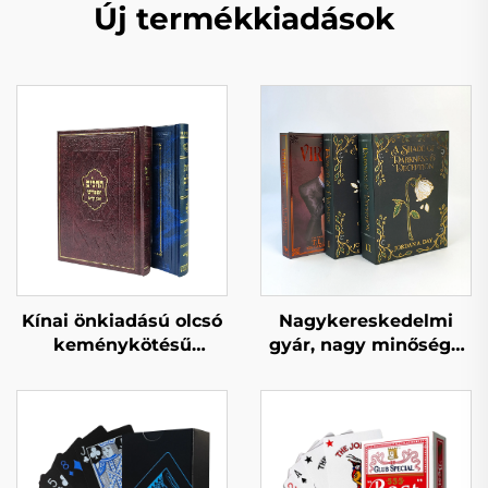
Új termékkiadások
Kínai önkiadású olcsó
Nagykereskedelmi
keménykötésű
gyár, nagy minőségű
könyvkötés egyedi
könyvnyomtatási
könyvnyomtatási
szolgáltatás,
szolgáltatás
keményfedelű
felnőtteknek
könyvnyomtatás, több
romantikus regények
példányos