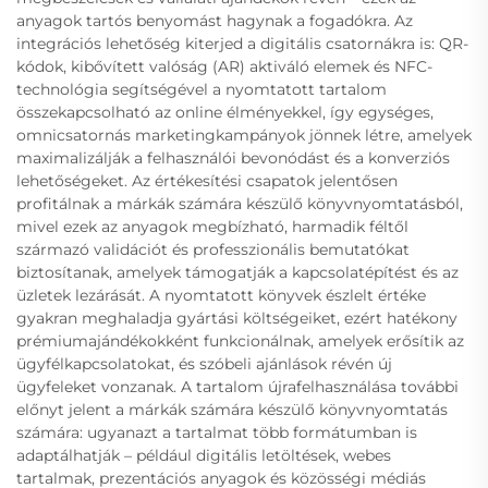
anyagok tartós benyomást hagynak a fogadókra. Az
integrációs lehetőség kiterjed a digitális csatornákra is: QR-
kódok, kibővített valóság (AR) aktiváló elemek és NFC-
technológia segítségével a nyomtatott tartalom
összekapcsolható az online élményekkel, így egységes,
omnicsatornás marketingkampányok jönnek létre, amelyek
maximalizálják a felhasználói bevonódást és a konverziós
lehetőségeket. Az értékesítési csapatok jelentősen
profitálnak a márkák számára készülő könyvnyomtatásból,
mivel ezek az anyagok megbízható, harmadik féltől
származó validációt és professzionális bemutatókat
biztosítanak, amelyek támogatják a kapcsolatépítést és az
üzletek lezárását. A nyomtatott könyvek észlelt értéke
gyakran meghaladja gyártási költségeiket, ezért hatékony
prémiumajándékokként funkcionálnak, amelyek erősítik az
ügyfélkapcsolatokat, és szóbeli ajánlások révén új
ügyfeleket vonzanak. A tartalom újrafelhasználása további
előnyt jelent a márkák számára készülő könyvnyomtatás
számára: ugyanazt a tartalmat több formátumban is
adaptálhatják – például digitális letöltések, webes
tartalmak, prezentációs anyagok és közösségi médiás