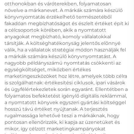
otthonokban és váróterekben, folyamatosan
növelve a márkanevet. A márkák számára készülő
könyvnyomtatás érzékelhető természetéből
fakadóan megbízhatóságot és észlelt értéket épít ki
a célcsoportok körében, akik a nyomtatott
anyagokat megbízható, komoly vállalatokkal
társítják. A költséghatékonyság jelentős előnnyé
válik, ha a vállalatok stratégiai módon használják fel
a márkák számára készülő könyvnyomtatást. A
nagyobb példányszámú nyomtatás csökkenti az
egységköltséget, miközben értékes
marketingeszközöket hoz létre, amelyek több célra
is szolgálhatnak: értékesítési ciklusok, ipari vásárok
és ügyfélértekezletek során egyaránt. Ellentétben a
folyamatos befektetést igénylő digitális reklámmal,
a nyomtatott könyvek egyszeri gyártási költséggel
hosszú távú értéket nyújtanak. A terjesztés
rugalmassága lehetővé teszi a márkáknak, hogy
pontosan ellenőrizzék, ki kapja az üzenetüket és
mikor, így célzott marketingkampányokat