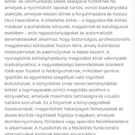
kötés- és utómunkálás széles skálájával tüntetnek fel,
amelyek a nyomtatott lapokat tartós, vonzó kiadványokká
alakítják, amelyek készen állnak a forgalmazásra és hosszú
távú használatra. A tökéletes kötés – a leggyakoribb kötési
módszer a puhatáblás könyvek, magazinok és katalógusok
esetében – erős ragasztóanyagokat és automatizált
berendezéseket alkalmaz, hogy biztonságos, professzionális
megjelenésű kötőszálat hozzon létre, amely különböző
oldalszámokat és papírsúlyokat is képes kezelni. A
nyeregkötés költséghatékony megoldást kínál vékonyabb
kiadványokhoz; a nagysebességű berendezések óránként
több ezer füzetet is feldolgozhatnak, miközben pontos
igazítást és egyenletes szegéllyel való rögzítést
biztosítanak. A könyvkötés (más néven keménytáblás
kötés) a legmagasabb szintű megoldás azokhoz a
könyvekhez, amelyek maximális tartósságra és vizuális
hatásra szorulnak. Ez a folyamat a könyvjegyzékek
összevarrását, megerősített hátanyagok felhelyezését és
díszes borítók rögzítését foglalja magában, amelyek
dombornyomásra, fóliázásra vagy speciális felületkezelésre
is alkalmasak. A huzalkötés és a fésűkötés funkcionális
alternatívákat kínálnak képzési anyagokhoz,