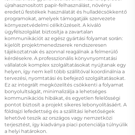
újrahasznosított papír-felhasználást, növényi
eredetű festékek használatát és hulladécsökkentő
programokat, amelyek támogatják szervezete
környezetvédelmi célkitűzéseit. A kiváló
ügyfélszolgálat biztosítja a zavartalan
kommunikációt az egész gyártási folyamat során:
kijelölt projektmenedzserek rendszeresen
tájékoztatnak és azonnal reagálnak a felmerülő
kérdésekre. A professzionális könyvnyomtatási
vállalatok komplex szolgáltatásokat nyújtanak egy
helyen, így nem kell több szállítóval koordinálnia a
tervezési, nyomtatási és befejező szolgáltatásokat.
Ez az integrált megközelítés csökkenti a folyamat
bonyolultságát, minimalizálja a lehetséges
kommunikációs hibákat, és egyetlen felelősségi
pontot biztosít a projekt sikeres lebonyolításáért. A
földrajzi lefedettség és a szállítási lehetőségek
lehetővé teszik az országos vagy nemzetközi
terjesztést, így kiadványa piaci potenciálja túlnyúlik
a helyi határokon.