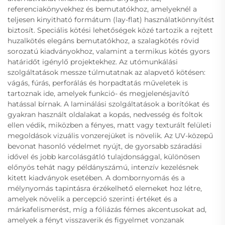
referenciakönyvekhez és bemutatókhoz, amelyeknél a
teljesen kinyitható formátum (lay-flat) használatkönnyítést
biztosít. Speciális kötési lehetőségek közé tartozik a rejtett
huzalkötés elegáns bemutatókhoz, a szalagkötés rövid
sorozatú kiadványokhoz, valamint a termikus kötés gyors
határidőt igénylő projektekhez. Az utómunkálási
szolgáltatások messze túlmutatnak az alapvető kötésen:
vágás, fúrás, perforálás és horpadtatás műveletek is
tartoznak ide, amelyek funkció- és megjelenésjavító
hatással bírnak. A laminálási szolgáltatások a borítókat és
gyakran használt oldalakat a kopás, nedvesség és foltok
ellen védik, miközben a fényes, matt vagy texturált felületi
megoldások vizuális vonzerejüket is növelik. Az UV-közepű
bevonat hasonló védelmet nyújt, de gyorsabb száradási
idővel és jobb karcolásgátló tulajdonsággal, különösen
előnyös tehát nagy példányszámú, intenzív kezelésnek
kitett kiadványok esetében. A dombornyomás és a
mélynyomás tapintásra érzékelhető elemeket hoz létre,
amelyek növelik a percepció szerinti értéket és a
márkafelismerést, míg a fóliázás fémes akcentusokat ad,
amelyek a fényt visszaverik és figyelmet vonzanak