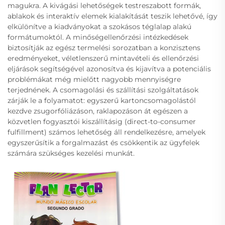
magukra. A kivágási lehetőségek testreszabott formák,
ablakok és interaktív elemek kialakítását teszik lehetővé, így
elkülönítve a kiadványokat a szokásos téglalap alakú
formátumoktól. A minőségellenőrzési intézkedések
biztosítják az egész termelési sorozatban a konzisztens
eredményeket, véletlenszerű mintavételi és ellenőrzési
eljárások segítségével azonosítva és kijavítva a potenciális
problémákat még mielőtt nagyobb mennyiségre
terjednének. A csomagolási és szállítási szolgáltatások
zárják le a folyamatot: egyszerű kartoncsomagolástól
kezdve zsugorfóliázáson, raklapozáson át egészen a
közvetlen fogyasztói kiszállításig (direct-to-consumer
fulfillment) számos lehetőség áll rendelkezésre, amelyek
egyszerűsítik a forgalmazást és csökkentik az ügyfelek
számára szükséges kezelési munkát.