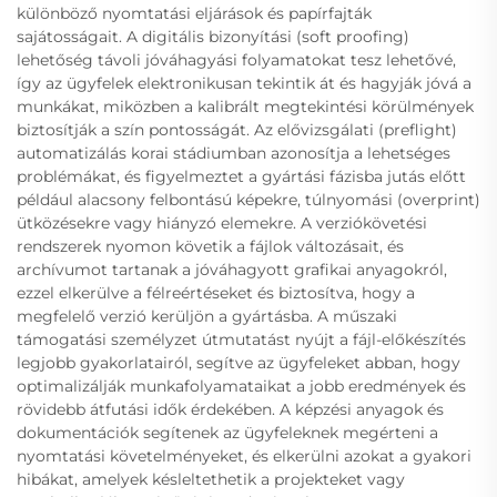
különböző nyomtatási eljárások és papírfajták
sajátosságait. A digitális bizonyítási (soft proofing)
lehetőség távoli jóváhagyási folyamatokat tesz lehetővé,
így az ügyfelek elektronikusan tekintik át és hagyják jóvá a
munkákat, miközben a kalibrált megtekintési körülmények
biztosítják a szín pontosságát. Az elővizsgálati (preflight)
automatizálás korai stádiumban azonosítja a lehetséges
problémákat, és figyelmeztet a gyártási fázisba jutás előtt
például alacsony felbontású képekre, túlnyomási (overprint)
ütközésekre vagy hiányzó elemekre. A verziókövetési
rendszerek nyomon követik a fájlok változásait, és
archívumot tartanak a jóváhagyott grafikai anyagokról,
ezzel elkerülve a félreértéseket és biztosítva, hogy a
megfelelő verzió kerüljön a gyártásba. A műszaki
támogatási személyzet útmutatást nyújt a fájl-előkészítés
legjobb gyakorlatairól, segítve az ügyfeleket abban, hogy
optimalizálják munkafolyamataikat a jobb eredmények és
rövidebb átfutási idők érdekében. A képzési anyagok és
dokumentációk segítenek az ügyfeleknek megérteni a
nyomtatási követelményeket, és elkerülni azokat a gyakori
hibákat, amelyek késleltethetik a projekteket vagy