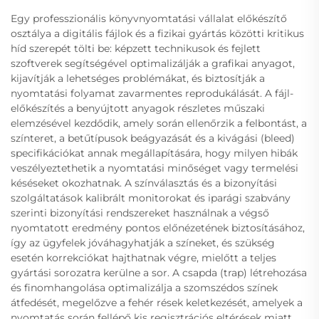
Egy professzionális könyvnyomtatási vállalat előkészítő
osztálya a digitális fájlok és a fizikai gyártás közötti kritikus
híd szerepét tölti be: képzett technikusok és fejlett
szoftverek segítségével optimalizálják a grafikai anyagot,
kijavítják a lehetséges problémákat, és biztosítják a
nyomtatási folyamat zavarmentes reprodukálását. A fájl-
előkészítés a benyújtott anyagok részletes műszaki
elemzésével kezdődik, amely során ellenőrzik a felbontást, a
színteret, a betűtípusok beágyazását és a kivágási (bleed)
specifikációkat annak megállapítására, hogy milyen hibák
veszélyeztethetik a nyomtatási minőséget vagy termelési
késéseket okozhatnak. A színválasztás és a bizonyítási
szolgáltatások kalibrált monitorokat és iparági szabvány
szerinti bizonyítási rendszereket használnak a végső
nyomtatott eredmény pontos előnézetének biztosításához,
így az ügyfelek jóváhagyhatják a színeket, és szükség
esetén korrekciókat hajthatnak végre, mielőtt a teljes
gyártási sorozatra kerülne a sor. A csapda (trap) létrehozása
és finomhangolása optimalizálja a szomszédos színek
átfedését, megelőzve a fehér rések keletkezését, amelyek a
nyomtatás során fellépő kis regisztrációs eltérések miatt