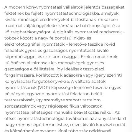
A modern könyvnyomtatási vállalatok jelentős összegeket
fektetnek be fejlett nyomtatástechnológiákba, amelyek
kiváló minőségű eredményeket biztosítanak, miközben
maximalizálják ügyfeleik számára az hatékonyságot és a
költséghatékonyságot. A digitális nyomtatási rendszerek –
többek között a nagy felbontású inkjet- és
elektrofotográfiai nyomtatók – lehetővé teszik a rövid
feladatok gyors és gazdaságos nyomtatását kiváló
képminőséggel és szín pontosággal. Ezek a rendszerek
különösen alkalmasak kis mennyiségek gyors és
gazdaságos előállítására, így ideálisak teszt-piaci
forgalmazásra, korlátozott kiadásokra vagy igény szerinti
könyvkiadási forgatókönyvekre. A változó adatok
nyomtatásának (VDP) képessége lehetővé teszi az egyes
példányok egyazon nyomtatási feladaton belüli
testreszabását, így személyre szabott tartalom,
sorozatszámok vagy régióspecifikus változatok
nyomtatása lehetséges manuális beavatkozás nélkül. Az
offset nyomtatástechnológia továbbra is az arany standard
nagy mennyiségű termeléshez, mivel kiváló konzisztenciát
és költséghatékonyságot kínál több száz példánynál