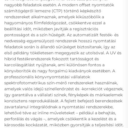
nagyobb feladatok esetén. A modern offset nyomtatók
számítógépről lemezre (CTP) történő képkészítő
rendszereket alkalmaznak, amelyek kiküszöbölik a
hagyományos filmfeldolgozást, csökkentve ezzel a
beállítási időt, miközben javítják a regisztrációs
pontosságot és a szín hűségét. Az automatizált festék- és
nedvesség-egyensúlyozó rendszerek hosszú nyomtatási
feladatok során is állandó sűrűséget biztosítanak, így az
első példány tökéletesen megegyezik az utolsóval. A UV és
hibrid festékrendszerek fokozott tartósságot és
karcolásgátlást nyújtanak, ami különösen fontos a
könyvborítók és nagy forgalmú kiadványok esetében. A
professzionális könyvnyomtatási vállalatok
spektrofotometrikus szín-mérő rendszereket használnak,
amelyek valós idejű színellenőrzést és -korrekciót végeznek,
így garantálva a vállalati színek, fényképek és márkaelemek
konzisztens reprodukálását. A fejlett befejező berendezések
zavartalanul integrálódnak a nyomtatási rendszerekbe,
lehetővé téve az inline műveleteket – például a behajtás,
perforálás és vágás –, amelyek csökkentik a kezelést és a
károsodás kockázatát, miközben gyorsítják a teljesítési időt.