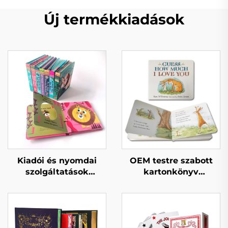
Új termékkiadások
Kiadói és nyomdai
OEM testre szabott
szolgáltatások
kartonkönyv
Gyermekek babák esti
nyomtatás jó és
mesekönyvek
oktató jellegű
Keményfedeles
gyermekmesék angol
könyvek óvodai
interaktív gyermek
oktatáshoz
kartonkönyvek