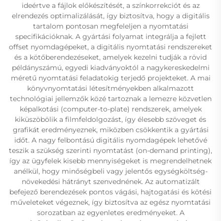
ideértve a fájlok előkészítését, a színkorrekciót és az
elrendezés optimalizálását, így biztosítva, hogy a digitális
tartalom pontosan megfeleljen a nyomtatási
specifikációknak. A gyártási folyamat integrálja a fejlett
offset nyomdagépeket, a digitális nyomtatási rendszereket
és a kötőberendezéseket, amelyek kezelni tudják a rövid
példányszámú, egyedi kiadványoktól a nagykereskedelmi
méretű nyomtatási feladatokig terjedő projekteket. A mai
könyvnyomtatási létesítményekben alkalmazott
technológiai jellemzők közé tartoznak a lemezre közvetlen
képalkotási (computer-to-plate) rendszerek, amelyek
kiküszöbölik a filmfeldolgozást, így élesebb szöveget és
grafikát eredményeznek, miközben csökkentik a gyártási
időt. A nagy felbontású digitális nyomdagépek lehetővé
teszik a szükség szerinti nyomtatást (on-demand printing),
így az ügyfelek kisebb mennyiségeket is megrendelhetnek
anélkül, hogy minőségbeli vagy jelentős egységköltség-
növekedési hátrányt szenvednének. Az automatizált
befejező berendezések pontos vágási, hajtogatási és kötési
műveleteket végeznek, így biztosítva az egész nyomtatási
sorozatban az egyenletes eredményeket. A