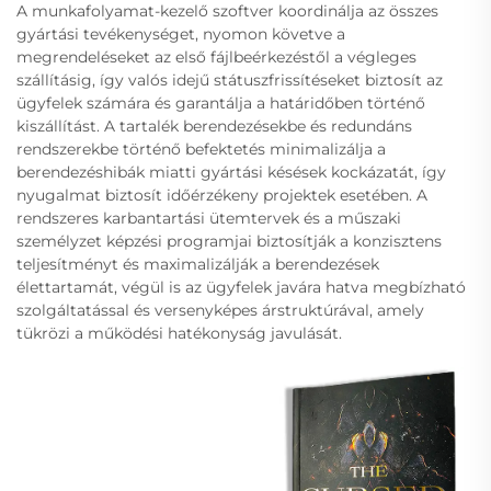
A munkafolyamat-kezelő szoftver koordinálja az összes
gyártási tevékenységet, nyomon követve a
megrendeléseket az első fájlbeérkezéstől a végleges
szállításig, így valós idejű státuszfrissítéseket biztosít az
ügyfelek számára és garantálja a határidőben történő
kiszállítást. A tartalék berendezésekbe és redundáns
rendszerekbe történő befektetés minimalizálja a
berendezéshibák miatti gyártási késések kockázatát, így
nyugalmat biztosít időérzékeny projektek esetében. A
rendszeres karbantartási ütemtervek és a műszaki
személyzet képzési programjai biztosítják a konzisztens
teljesítményt és maximalizálják a berendezések
élettartamát, végül is az ügyfelek javára hatva megbízható
szolgáltatással és versenyképes árstruktúrával, amely
tükrözi a működési hatékonyság javulását.