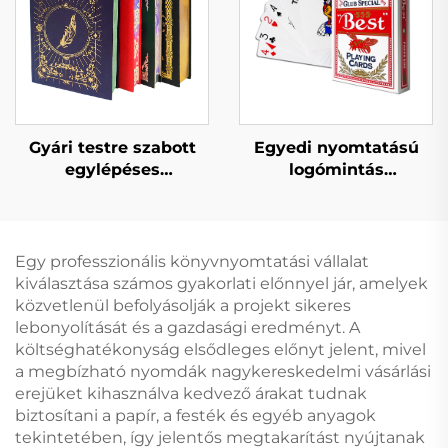
nyomtatása
Gyári testre szabott
Egyedi nyomtatású
egylépéses
logómintás
könyvnyomtatási
papírkártya játék
szolgáltatások magas
szórakoztató
minőségű permetezett
pókerkészlet
szélű könyvnyomtatás
játszókártya dobozzal
Egy professzionális könyvnyomtatási vállalat
aranyszélű
kiválasztása számos gyakorlati előnnyel jár, amelyek
keménykötésű
közvetlenül befolyásolják a projekt sikeres
fotóalbum
lebonyolítását és a gazdasági eredményt. A
költséghatékonyság elsődleges előnyt jelent, mivel
a megbízható nyomdák nagykereskedelmi vásárlási
erejüket kihasználva kedvező árakat tudnak
biztosítani a papír, a festék és egyéb anyagok
tekintetében, így jelentős megtakarítást nyújtanak