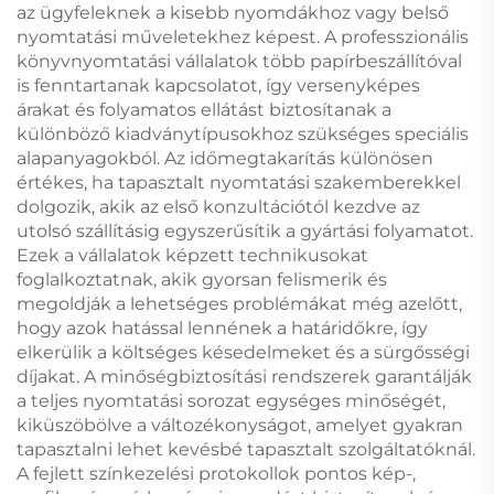
az ügyfeleknek a kisebb nyomdákhoz vagy belső
nyomtatási műveletekhez képest. A professzionális
könyvnyomtatási vállalatok több papírbeszállítóval
is fenntartanak kapcsolatot, így versenyképes
árakat és folyamatos ellátást biztosítanak a
különböző kiadványtípusokhoz szükséges speciális
alapanyagokból. Az időmegtakarítás különösen
értékes, ha tapasztalt nyomtatási szakemberekkel
dolgozik, akik az első konzultációtól kezdve az
utolsó szállításig egyszerűsítik a gyártási folyamatot.
Ezek a vállalatok képzett technikusokat
foglalkoztatnak, akik gyorsan felismerik és
megoldják a lehetséges problémákat még azelőtt,
hogy azok hatással lennének a határidőkre, így
elkerülik a költséges késedelmeket és a sürgősségi
díjakat. A minőségbiztosítási rendszerek garantálják
a teljes nyomtatási sorozat egységes minőségét,
kiküszöbölve a változékonyságot, amelyet gyakran
tapasztalni lehet kevésbé tapasztalt szolgáltatóknál.
A fejlett színkezelési protokollok pontos kép-,