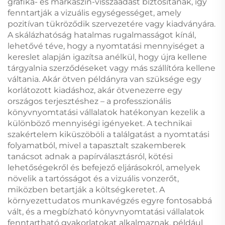
grafika- és márkaszín-visszaadást biztosítanak, így
fenntartják a vizuális egységességet, amely
pozitívan tükröződik szervezetére vagy kiadványára.
A skálázhatóság hatalmas rugalmasságot kínál,
lehetővé téve, hogy a nyomtatási mennyiséget a
kereslet alapján igazítsa anélkül, hogy újra kellene
tárgyalnia szerződéseket vagy más szállítóra kellene
váltania. Akár ötven példányra van szüksége egy
korlátozott kiadáshoz, akár ötvenezerre egy
országos terjesztéshez – a professzionális
könyvnyomtatási vállalatok hatékonyan kezelik a
különböző mennyiségi igényeket. A technikai
szakértelem kiküszöböli a találgatást a nyomtatási
folyamatból, mivel a tapasztalt szakemberek
tanácsot adnak a papírválasztásról, kötési
lehetőségekről és befejező eljárásokról, amelyek
növelik a tartósságot és a vizuális vonzerőt,
miközben betartják a költségkeretet. A
környezettudatos munkavégzés egyre fontosabbá
vált, és a megbízható könyvnyomtatási vállalatok
fenntartható gyakorlatokat alkalmaznak, például