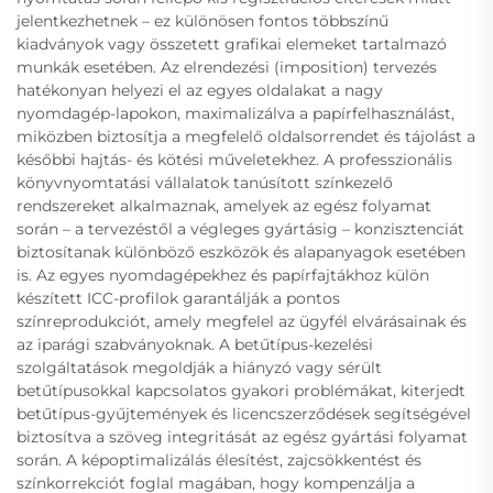
jelentkezhetnek – ez különösen fontos többszínű
kiadványok vagy összetett grafikai elemeket tartalmazó
munkák esetében. Az elrendezési (imposition) tervezés
hatékonyan helyezi el az egyes oldalakat a nagy
nyomdagép-lapokon, maximalizálva a papírfelhasználást,
miközben biztosítja a megfelelő oldalsorrendet és tájolást a
későbbi hajtás- és kötési műveletekhez. A professzionális
könyvnyomtatási vállalatok tanúsított színkezelő
rendszereket alkalmaznak, amelyek az egész folyamat
során – a tervezéstől a végleges gyártásig – konzisztenciát
biztosítanak különböző eszközök és alapanyagok esetében
is. Az egyes nyomdagépekhez és papírfajtákhoz külön
készített ICC-profilok garantálják a pontos
színreprodukciót, amely megfelel az ügyfél elvárásainak és
az iparági szabványoknak. A betűtípus-kezelési
szolgáltatások megoldják a hiányzó vagy sérült
betűtípusokkal kapcsolatos gyakori problémákat, kiterjedt
betűtípus-gyűjtemények és licencszerződések segítségével
biztosítva a szöveg integritását az egész gyártási folyamat
során. A képoptimalizálás élesítést, zajcsökkentést és
színkorrekciót foglal magában, hogy kompenzálja a