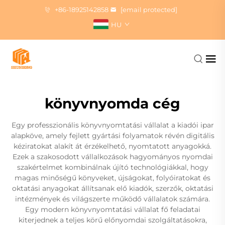
+86-18925142858
[email protected]
HU
könyvnyomda cég
Egy professzionális könyvnyomtatási vállalat a kiadói ipar
alapköve, amely fejlett gyártási folyamatok révén digitális
kéziratokat alakít át érzékelhető, nyomtatott anyagokká.
Ezek a szakosodott vállalkozások hagyományos nyomdai
szakértelmet kombinálnak újító technológiákkal, hogy
magas minőségű könyveket, újságokat, folyóiratokat és
oktatási anyagokat állítsanak elő kiadók, szerzők, oktatási
intézmények és világszerte működő vállalatok számára.
Egy modern könyvnyomtatási vállalat fő feladatai
kiterjednek a teljes körű előnyomdai szolgáltatásokra,