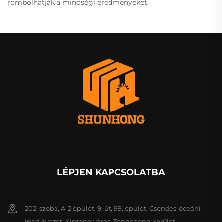
rombolhatják a minőségi eredményeket.
LÉPJEN KAPCSOLATBA
202. szoba, A-2 épület, 9. út, 99. épület, Csendes-óceáni
ipari övezet, Xintang város, Zengcheng kerület,