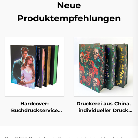
Neue
Produktempfehlungen
Hardcover-
Druckerei aus China,
Buchdruckservice
individueller Druck
Selbstverlag
hochwertiger
Maßgeschneidertes
Hardcover-Bücher mit
Liebesroman-
lackierten Kanten,
Buchdruck mit
umweltfreundlicher