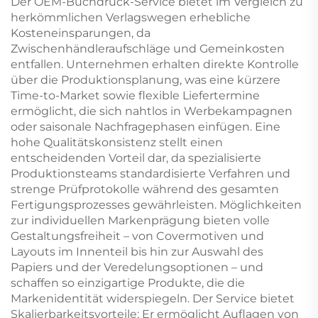
Der OEM-Buchdruck-Service bietet im Vergleich zu
lackierten Kanten
Druck mit
herkömmlichen Verlagswegen erhebliche
Schutzumschlag
Kosteneinsparungen, da
Zwischenhändleraufschläge und Gemeinkosten
entfallen. Unternehmen erhalten direkte Kontrolle
über die Produktionsplanung, was eine kürzere
Time-to-Market sowie flexible Liefertermine
ermöglicht, die sich nahtlos in Werbekampagnen
oder saisonale Nachfragephasen einfügen. Eine
hohe Qualitätskonsistenz stellt einen
entscheidenden Vorteil dar, da spezialisierte
Produktionsteams standardisierte Verfahren und
strenge Prüfprotokolle während des gesamten
Fertigungsprozesses gewährleisten. Möglichkeiten
zur individuellen Markenprägung bieten volle
Gestaltungsfreiheit – von Covermotiven und
Layouts im Innenteil bis hin zur Auswahl des
Papiers und der Veredelungsoptionen – und
schaffen so einzigartige Produkte, die die
Markenidentität widerspiegeln. Der Service bietet
Skalierbarkeitsvorteile: Er ermöglicht Auflagen von