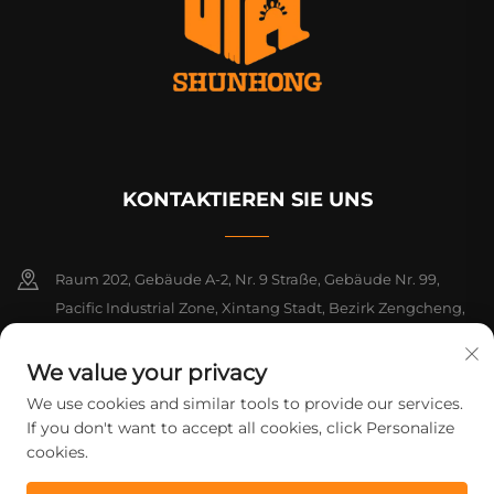
KONTAKTIEREN SIE UNS
Raum 202, Gebäude A-2, Nr. 9 Straße, Gebäude Nr. 99,
Pacific Industrial Zone, Xintang Stadt, Bezirk Zengcheng,
Guangzhou, Guangdong, China
We value your privacy
+86-18925142858
We use cookies and similar tools to provide our services.
If you don't want to accept all cookies, click Personalize
[email protected]
cookies.