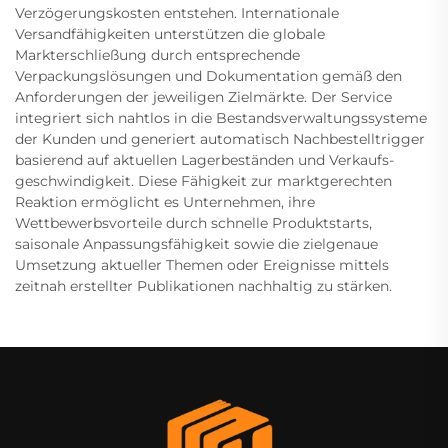
Verzögerungskosten entstehen. Internationale
Versandfähigkeiten unterstützen die globale
Markterschließung durch entsprechende
Verpackungslösungen und Dokumentation gemäß den
Anforderungen der jeweiligen Zielmärkte. Der Service
integriert sich nahtlos in die Bestandsverwaltungssysteme
der Kunden und generiert automatisch Nachbestelltrigger
basierend auf aktuellen Lagerbeständen und Verkaufs­
geschwindigkeit. Diese Fähigkeit zur marktgerechten
Reaktion ermöglicht es Unternehmen, ihre
Wettbewerbsvorteile durch schnelle Produktstarts,
saisonale Anpassungsfähigkeit sowie die zielgenaue
Umsetzung aktueller Themen oder Ereignisse mittels
zeitnah erstellter Publikationen nachhaltig zu stärken.