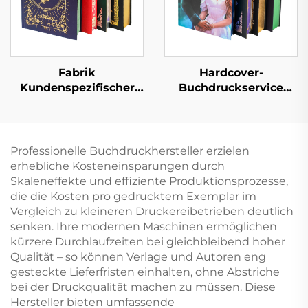
Buch
Fabrik
Hardcover-
Kundenspezifischer
Buchdruckservice
Full-Service-
Selbstverlag
Buchdruck
Maßgeschneidertes
Hochwertiger
Liebesroman-
Buchdruck mit
Buchdruck mit
Professionelle Buchdruckhersteller erzielen
lackierten Kanten
lackierten Kanten
erhebliche Kosteneinsparungen durch
Hardcover-Fotoalbum
Skaleneffekte und effiziente Produktionsprozesse,
mit goldenen Kanten
die die Kosten pro gedrucktem Exemplar im
Vergleich zu kleineren Druckereibetrieben deutlich
senken. Ihre modernen Maschinen ermöglichen
kürzere Durchlaufzeiten bei gleichbleibend hoher
Qualität – so können Verlage und Autoren eng
gesteckte Lieferfristen einhalten, ohne Abstriche
bei der Druckqualität machen zu müssen. Diese
Hersteller bieten umfassende