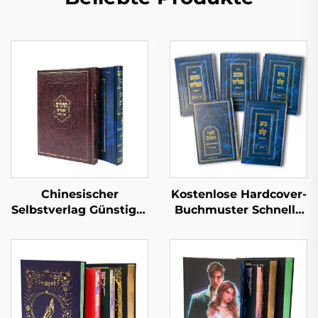
Chinesischer
Kostenlose Hardcover-
Selbstverlag Günstiger
Buchmuster Schnelle
Hardcover-Buchdruck
Lieferzeit Großserien-
Maßgeschneiderte
Buchdruck
Buchdruckservice
Kundenspezifischer
Romane für
Hardcover-Buch-Set-
Erwachsene Romanze
Druck
Leinen Hardcover