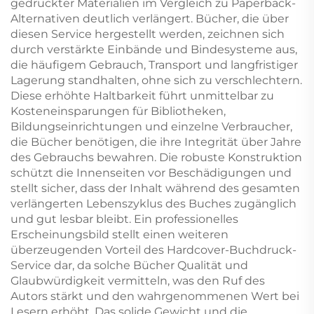
Hardcover-Fotoalbum
gedruckter Materialien im Vergleich zu Paperback-
mit goldenen Kanten
Alternativen deutlich verlängert. Bücher, die über
diesen Service hergestellt werden, zeichnen sich
durch verstärkte Einbände und Bindesysteme aus,
die häufigem Gebrauch, Transport und langfristiger
Lagerung standhalten, ohne sich zu verschlechtern.
Diese erhöhte Haltbarkeit führt unmittelbar zu
Kosteneinsparungen für Bibliotheken,
Bildungseinrichtungen und einzelne Verbraucher,
die Bücher benötigen, die ihre Integrität über Jahre
des Gebrauchs bewahren. Die robuste Konstruktion
schützt die Innenseiten vor Beschädigungen und
stellt sicher, dass der Inhalt während des gesamten
verlängerten Lebenszyklus des Buches zugänglich
und gut lesbar bleibt. Ein professionelles
Erscheinungsbild stellt einen weiteren
überzeugenden Vorteil des Hardcover-Buchdruck-
Service dar, da solche Bücher Qualität und
Glaubwürdigkeit vermitteln, was den Ruf des
Autors stärkt und den wahrgenommenen Wert bei
Lesern erhöht. Das solide Gewicht und die