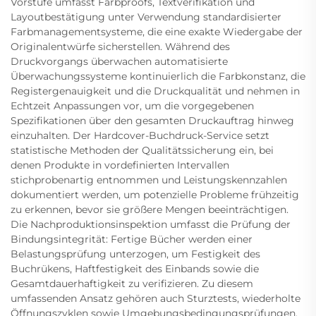
Vorstufe umfasst Farbproofs, Textverifikation und
Layoutbestätigung unter Verwendung standardisierter
Farbmanagementsysteme, die eine exakte Wiedergabe der
Originalentwürfe sicherstellen. Während des
Druckvorgangs überwachen automatisierte
Überwachungssysteme kontinuierlich die Farbkonstanz, die
Registergenauigkeit und die Druckqualität und nehmen in
Echtzeit Anpassungen vor, um die vorgegebenen
Spezifikationen über den gesamten Druckauftrag hinweg
einzuhalten. Der Hardcover-Buchdruck-Service setzt
statistische Methoden der Qualitätssicherung ein, bei
denen Produkte in vordefinierten Intervallen
stichprobenartig entnommen und Leistungskennzahlen
dokumentiert werden, um potenzielle Probleme frühzeitig
zu erkennen, bevor sie größere Mengen beeinträchtigen.
Die Nachproduktionsinspektion umfasst die Prüfung der
Bindungsintegrität: Fertige Bücher werden einer
Belastungsprüfung unterzogen, um Festigkeit des
Buchrükens, Haftfestigkeit des Einbands sowie die
Gesamtdauerhaftigkeit zu verifizieren. Zu diesem
umfassenden Ansatz gehören auch Sturztests, wiederholte
Öffnungszyklen sowie Umgebungsbedingungsprüfungen,