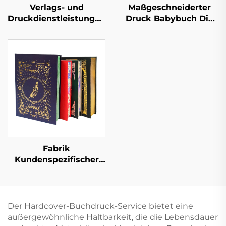
Verlags- und
Maßgeschneiderter
Druckdienstleistungen
Druck Babybuch Die
Kinder Baby
ersten 100 Tiere
Schlafgeschichten
Wörter Lern-
Pappbilderbücher
Pappbilderbuch mit
Kindergarten Bildung
Hartdeckel
Hardcover Bücher
Fabrik
Kundenspezifischer
Full-Service-
Buchdruck
Hochwertiger
Buchdruck mit
Der Hardcover-Buchdruck-Service bietet eine
lackierten Kanten
außergewöhnliche Haltbarkeit, die die Lebensdauer