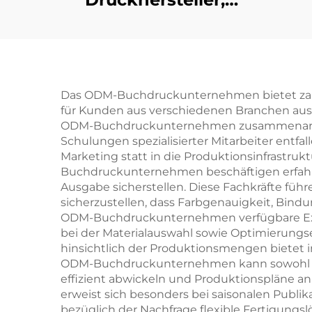
Vorder- und
Rückseite beidseitig
bedruckte
U
Pokerspielkarte
Poke
Das ODM-Buchdruckunternehmen bietet zahlrei
für Kunden aus verschiedenen Branchen ausw
ODM-Buchdruckunternehmen zusammenarbeit
Schulungen spezialisierter Mitarbeiter entf
Marketing statt in die Produktionsinfrastruktu
Buchdruckunternehmen beschäftigen erfahre
Ausgabe sicherstellen. Diese Fachkräfte f
sicherzustellen, dass Farbgenauigkeit, Bind
ODM-Buchdruckunternehmen verfügbare Exper
bei der Materialauswahl sowie Optimierungse
hinsichtlich der Produktionsmengen bietet
ODM-Buchdruckunternehmen kann sowohl klei
effizient abwickeln und Produktionspläne a
erweist sich besonders bei saisonalen Publik
bezüglich der Nachfrage flexible Fertigungs