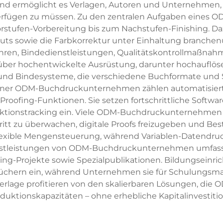
und ermöglicht es Verlagen, Autoren und Unternehmen,
verfügen zu müssen. Zu den zentralen Aufgaben eines
stufen-Vorbereitung bis zum Nachstufen-Finishing. Daz
uts sowie die Farbkorrektur unter Einhaltung branchen
fahren, Bindedienstleistungen, Qualitätskontrollmaßna
ber hochentwickelte Ausrüstung, darunter hochauflöse
nd Bindesysteme, die verschiedene Buchformate und Sp
ner ODM-Buchdruckunternehmen zählen automatisie
roofing-Funktionen. Sie setzen fortschrittliche Softwar
tionstracking ein. Viele ODM-Buchdruckunternehmen n
tt zu überwachen, digitale Proofs freizugeben und Beste
xible Mengensteuerung, während Variablen-Datendruck 
stleistungen von ODM-Buchdruckunternehmen umfassen
ing-Projekte sowie Spezialpublikationen. Bildungseinri
büchern ein, während Unternehmen sie für Schulungsma
erlage profitieren von den skalierbaren Lösungen, d
oduktionskapazitäten – ohne erhebliche Kapitalinvestit