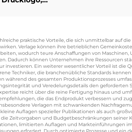
Musterpapier,
Kartenspiel,
nterhaltung,
rset, Spielkarte
che praktische Vorteile, die sich unmittelbar auf die 
irken. Verlage können ihre betrieblichen Gemeinkoste
mit Schachtel
en, wodurch teure Anschaffungen von Maschinen, Un
allen. Dadurch können Unternehmen ihre Ressourcen stär
r investieren. Ein weiterer wesentlicher Vorteil ist die 
ne Techniker, die branchenübliche Standards kennen u
ühren während des gesamten Produktionsprozesses umfa
ungsintegrität und Veredelungsdetails den geforderten S
tise reicht über die reine Fertigung hinaus und umf
mpfehlungen, die das Endprodukt verbessern und zugleic
 insbesondere Verlagen mit schwankenden Nachfragemu
ne Auflagen spezieller Publikationen als auch großv
n die Zeitvorgaben und Budgetbeschränkungen seiner K
ationen, limitierten Auflagen und Markteinführungen im 
lösungen erfordert. Durch optimierte Prozesse und ein 