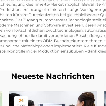
eunigung des Time-to-Market möglich. Bewährte Arbei
roduktionserfahrung eliminieren häufige Verzögerunge
alten kürzere Durchlaufzeiten bei gleichbleibender Qu
nhalten. Der Zugang zu modernster Technologie stellt 
e Maschinen und Software investieren, deren Anschaf
ieren von fortschrittlichen Drucktechnologien, automati
rwachung, ohne die damit verbundenen Beschaffungs- 
menarbeit mit einem ODM-Buchdruckunternehmen errei
dliche Materialoptionen implementiert. Viele Kunden 
Kostenkontrolle in der Produktion einzubüßen – dank die
Neueste Nachrichten
24
Nov