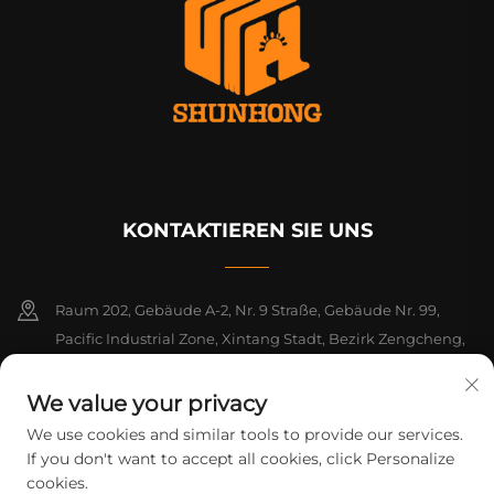
KONTAKTIEREN SIE UNS
Raum 202, Gebäude A-2, Nr. 9 Straße, Gebäude Nr. 99,
Pacific Industrial Zone, Xintang Stadt, Bezirk Zengcheng,
Guangzhou, Guangdong, China
We value your privacy
+86-18925142858
We use cookies and similar tools to provide our services.
If you don't want to accept all cookies, click Personalize
[email protected]
cookies.