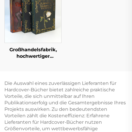
Druck
lackierten Kanten
Hardcover-Fotoalbum
mit goldenen Kanten
Großhandelsfabrik,
hochwertiger
Buchdruckservice,
Hardcover-Buchdruck,
feste Einbandbücher,
Großauflagen, Druck
Die Auswahl eines zuverlässigen Lieferanten für
mit lackierten Kanten
Hardcover-Bücher bietet zahlreiche praktische
Vorteile, die sich unmittelbar auf Ihren
Publikationserfolg und die Gesamtergebnisse Ihres
Projekts auswirken. Zu den bedeutendsten
Vorteilen zählt die Kosteneffizienz: Erfahrene
Lieferanten für Hardcover-Bücher nutzen
Größenvorteile, um wettbewerbsfähige