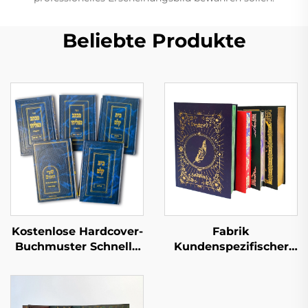
Beliebte Produkte
Kostenlose Hardcover-
Fabrik
Buchmuster Schnelle
Kundenspezifischer
Lieferzeit Großserien-
Full-Service-
Buchdruck
Buchdruck
Kundenspezifischer
Hochwertiger
Hardcover-Buch-Set-
Buchdruck mit