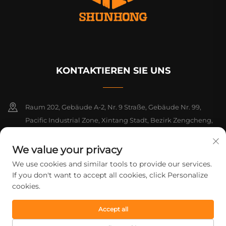
KONTAKTIEREN SIE UNS
Raum 202, Gebäude A-2, Nr. 9 Straße, Gebäude Nr. 99,
Pacific Industrial Zone, Xintang Stadt, Bezirk Zengcheng,
Guangzhou, Guangdong, China
We value your privacy
+86-18925142858
We use cookies and similar tools to provide our services.
If you don't want to accept all cookies, click Personalize
[email protected]
cookies.
Accept all
Urheberrecht © 2026 Guangzhou Shunhong Printing Co., Ltd. Alle
Rechte vorbehalten.
Datenschutzrichtlinie