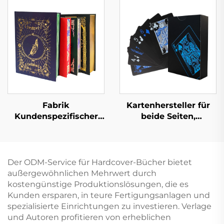
Goldfolienprägung
Pappbilderbücher
Hardcover-Buchdruck
Kindergarten Bildung
Hardcover Bücher
Fabrik
Kartenhersteller für
Kundenspezifischer
beide Seiten,
Full-Service-
Lieferanten für
Buchdruck
Kartenspiele,
Hochwertiger
Spielkarten,
Buchdruck mit
individueller Druck
Der ODM-Service für Hardcover-Bücher bietet
lackierten Kanten
und
außergewöhnlichen Mehrwert durch
Hardcover-Fotoalbum
Verpackungsdruck für
kostengünstige Produktionslösungen, die es
mit goldenen Kanten
Erwachsene und
Kunden ersparen, in teure Fertigungsanlagen und
Paare
spezialisierte Einrichtungen zu investieren. Verlage
und Autoren profitieren von erheblichen