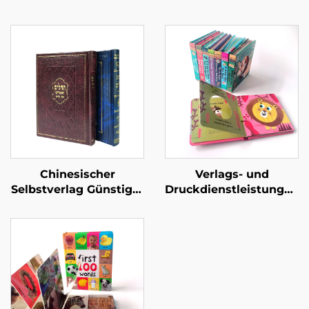
Chinesischer
Verlags- und
Selbstverlag Günstiger
Druckdienstleistungen
Hardcover-Buchdruck
Kinder Baby
Maßgeschneiderte
Schlafgeschichten
Buchdruckservice
Pappbilderbücher
Romane für
Kindergarten Bildung
Erwachsene Romanze
Hardcover Bücher
Leinen Hardcover
Buch