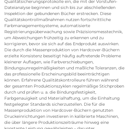
Qualitätsicherungsprotokolle ein, die mit der Vorstufen-
Dateianalyse beginnen und sich bis zur abschließenden
Inspektion der gebundenen Bücher erstrecken. Diese
Qualitätskontrollmaßnahmen nutzen fortschrittliche
Farbmanagementsysteme, automatisierte
Registrierungsüberwachung sowie Präzisionsmesstechnik,
um Abweichungen frühzeitig zu erkennen und zu
korrigieren, bevor sie sich auf das Endprodukt auswirken.
Die durch die Massenproduktion von Hardcover-Büchern
erzielte Konsistenz beseitigt häufig auftretende Probleme
kleinerer Auflagen, wie Farbverschiebungen,
Bindungsunregelmäßigkeiten und maßliche Toleranzen, die
das professionelle Erscheinungsbild beeinträchtigen
können. Erfahrene Qualitätskontrolleure führen während
der gesamten Produktionszyklen regelmäßige Stichproben
durch und prüfen u. a. die Bindungsfestigkeit,
Farbgenauigkeit und Materialhaftung, um die Einhaltung
festgelegter Standards sicherzustellen. Die für die
Massenproduktion von Hardcover-Büchern genutzten
Druckeinrichtungen investieren in kalibrierte Maschinen,
die über längere Produktionszeiträume hinweg eine
konstante Leistung gewährleisten – darunter