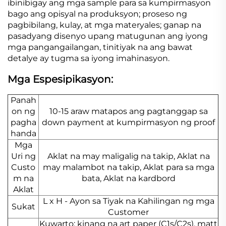
ibinibigay ang mga sample para sa kumpirmasyon
bago ang opisyal na produksyon; proseso ng
pagbibilang, kulay, at mga materyales; ganap na
pasadyang disenyo upang matugunan ang iyong
mga pangangailangan, tinitiyak na ang bawat
detalye ay tugma sa iyong imahinasyon.
Mga Espesipikasyon:
Panah
on ng
10-15 araw matapos ang pagtanggap sa
pagha
down payment at kumpirmasyon ng proof
handa
Mga
Uri ng
Aklat na may maligalig na takip, Aklat na
Custo
may malambot na takip, Aklat para sa mga
m na
bata, Aklat na kardbord
Aklat
L x H - Ayon sa Tiyak na Kahilingan ng mga
Sukat
Customer
Kuwarto: kinang na art paper (C1s/C2s), matt