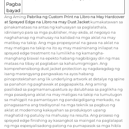
Pagba
bayad
Ang Aming
Pabrika ng Custom Print na Libro na May Hardcover
at Sprayed Edge na Libro na may Dust Jacket
kumakatawan sa
pinakamataas na antas ng kahusayan sa paglalathala,
idinisenyo para sa mga publisher, may-akda, at negosyo na
naghahanap ng mahusay na kalidad na mga aklat na may
matibay na takip. Ang mga propesyonal na gawa na aklat na
may matigas na takip na ito ay may masinsinang inilapat na
sprayed edge treatment na lumilikha ng kamangha-
manghang biswal na epekto habang nagbibigay din ng mas
mataas na tibay at paglaban sa kahalumigmigan. Ang
komprehensibong dust jacket protection ay nagdaragdag ng
isang marangyang pangwakas na ayos habang
pinoprotektahan ang lik underlying artwork at detalye ng spine
sa panahon ng paghawak at pagpapakita. Ang aming
pasilidad sa pagmamanupaktura ay dalubhasa sa paglikha ng
mga pasadyang aklat na may matigas na takip na tumutugon
sa mahigpit na pamantayan ng pandaigdigang merkado, na
pinagsasama ang tradisyonal na mga teknik sa pagbuo ng
aklat at modernong kakayahan sa produksyon upang
maghatid ng patuloy na mahusay na resulta. Ang proseso ng
sprayed edge finishing ay kasangkot sa maingat na paglalapat
ng mga espesyalisadong patong na pumapasok sa mga hibla