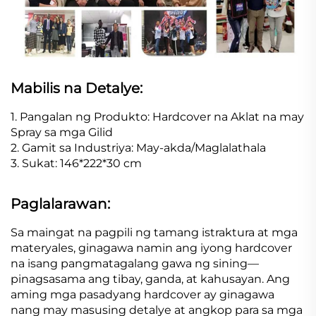
Mabilis na Detalye:
1. Pangalan ng Produkto: Hardcover na Aklat na may
Spray sa mga Gilid
2. Gamit sa Industriya: May-akda/Maglalathala
3. Sukat: 146*222*30 cm
Paglalarawan:
Sa maingat na pagpili ng tamang istraktura at mga
materyales, ginagawa namin ang iyong hardcover
na isang pangmatagalang gawa ng sining—
pinagsasama ang tibay, ganda, at kahusayan. Ang
aming mga pasadyang hardcover ay ginagawa
nang may masusing detalye at angkop para sa mga