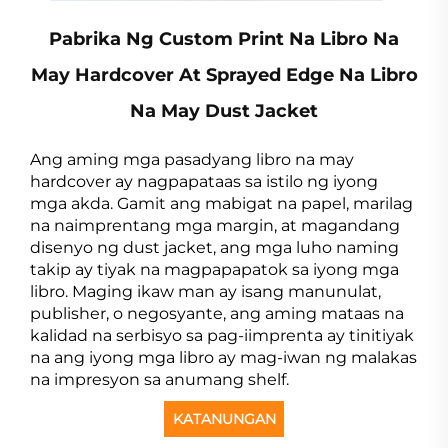
Pabrika Ng Custom Print Na Libro Na
May Hardcover At Sprayed Edge Na Libro
Na May Dust Jacket
Ang aming mga pasadyang libro na may
hardcover ay nagpapataas sa istilo ng iyong
mga akda. Gamit ang mabigat na papel, marilag
na naimprentang mga margin, at magandang
disenyo ng dust jacket, ang mga luho naming
takip ay tiyak na magpapapatok sa iyong mga
libro. Maging ikaw man ay isang manunulat,
publisher, o negosyante, ang aming mataas na
kalidad na serbisyo sa pag-iimprenta ay tinitiyak
na ang iyong mga libro ay mag-iwan ng malakas
na impresyon sa anumang shelf.
KATANUNGAN