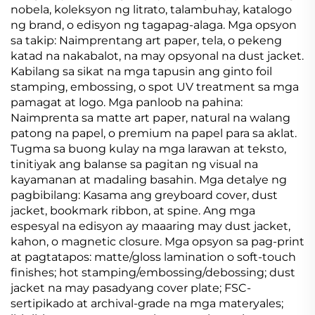
nobela, koleksyon ng litrato, talambuhay, katalogo
ng brand, o edisyon ng tagapag-alaga. Mga opsyon
sa takip: Naimprentang art paper, tela, o pekeng
katad na nakabalot, na may opsyonal na dust jacket.
Kabilang sa sikat na mga tapusin ang ginto foil
stamping, embossing, o spot UV treatment sa mga
pamagat at logo. Mga panloob na pahina:
Naimprenta sa matte art paper, natural na walang
patong na papel, o premium na papel para sa aklat.
Tugma sa buong kulay na mga larawan at teksto,
tinitiyak ang balanse sa pagitan ng visual na
kayamanan at madaling basahin. Mga detalye ng
pagbibilang: Kasama ang greyboard cover, dust
jacket, bookmark ribbon, at spine. Ang mga
espesyal na edisyon ay maaaring may dust jacket,
kahon, o magnetic closure. Mga opsyon sa pag-print
at pagtatapos: matte/gloss lamination o soft-touch
finishes; hot stamping/embossing/debossing; dust
jacket na may pasadyang cover plate; FSC-
sertipikado at archival-grade na mga materyales;