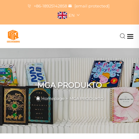
+86-18925142858
[email protected]
EN
MGA PRODUKTO
Homepage
>
MGA PRODUKTO