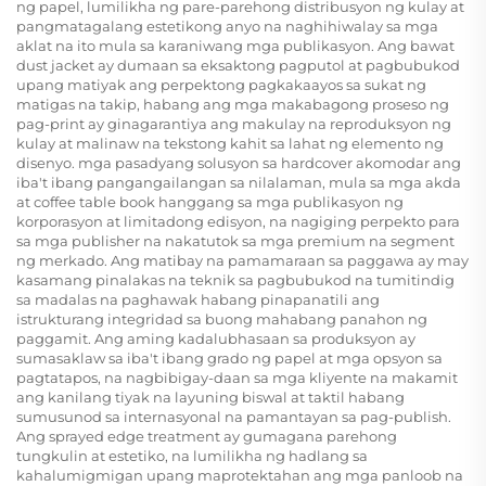
ng papel, lumilikha ng pare-parehong distribusyon ng kulay at
pangmatagalang estetikong anyo na naghihiwalay sa mga
aklat na ito mula sa karaniwang mga publikasyon. Ang bawat
dust jacket ay dumaan sa eksaktong pagputol at pagbubukod
upang matiyak ang perpektong pagkakaayos sa sukat ng
matigas na takip, habang ang mga makabagong proseso ng
pag-print ay ginagarantiya ang makulay na reproduksyon ng
kulay at malinaw na tekstong kahit sa lahat ng elemento ng
disenyo.
mga pasadyang solusyon sa hardcover
akomodar ang
iba't ibang pangangailangan sa nilalaman, mula sa mga akda
at coffee table book hanggang sa mga publikasyon ng
korporasyon at limitadong edisyon, na nagiging perpekto para
sa mga publisher na nakatutok sa mga premium na segment
ng merkado. Ang matibay na pamamaraan sa paggawa ay may
kasamang pinalakas na teknik sa pagbubukod na tumitindig
sa madalas na paghawak habang pinapanatili ang
istrukturang integridad sa buong mahabang panahon ng
paggamit. Ang aming kadalubhasaan sa produksyon ay
sumasaklaw sa iba't ibang grado ng papel at mga opsyon sa
pagtatapos, na nagbibigay-daan sa mga kliyente na makamit
ang kanilang tiyak na layuning biswal at taktil habang
sumusunod sa internasyonal na pamantayan sa pag-publish.
Ang sprayed edge treatment ay gumagana parehong
tungkulin at estetiko, na lumilikha ng hadlang sa
kahalumigmigan upang maprotektahan ang mga panloob na