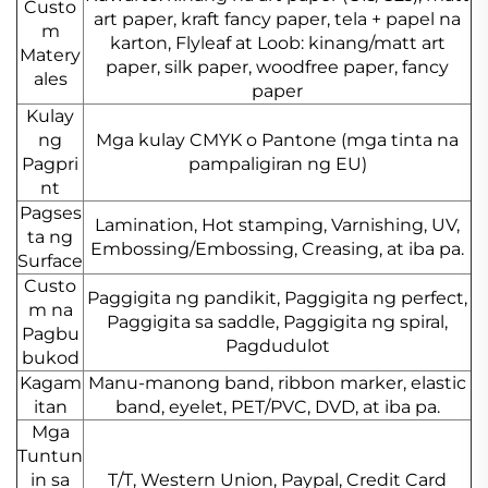
Custo
art paper, kraft fancy paper, tela + papel na
m
karton, Flyleaf at Loob: kinang/matt art
Matery
paper, silk paper, woodfree paper, fancy
ales
paper
Kulay
ng
Mga kulay CMYK o Pantone (mga tinta na
Pagpri
pampaligiran ng EU)
nt
Pagses
Lamination, Hot stamping, Varnishing, UV,
ta ng
Embossing/Embossing, Creasing, at iba pa.
Surface
Custo
Paggigita ng pandikit, Paggigita ng perfect,
m na
Paggigita sa saddle, Paggigita ng spiral,
Pagbu
Pagdudulot
bukod
Kagam
Manu-manong band, ribbon marker, elastic
itan
band, eyelet, PET/PVC, DVD, at iba pa.
Mga
Tuntun
in sa
T/T, Western Union, Paypal, Credit Card