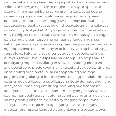
pahina habang nagdaragdag ng sopistikadong kulay na nag-
aakma sa disenyo ng takip at nagpapahusay sa appeal sa
istante. Ang mga hakbang sa kontrol ng kalidad sa buong
proseso ng pagmamanupaktura ay nagsisiguro ng pare-
parehong resulta sa bawat paggawa, na may partikular na
pagtutuon sa pagkakaayos ng gilid, pagtutugma ng kulay, at
posisyon ng dust jacket. Ang mga
mga premium na aklat na
may mahigpit na takip
kumakatawan sa mahusay na halaga
para sa mga organisasyon na nangangailangan ng mga
kahanga-hangang materyales sa presentasyon na nagpapakita
ng propesyonal na pamantayan at kahusayan ng brand. Ang
versatile na kakayahan sa disenyo ay sumusuporta sa mga
kumplikadong layout, espesyal na pagpipilian ng papel, at
pasadyang mga kinakailangan sa sukat habang pinapanatili
ang epektibong produksyon na nakakatipid sa gastos. Isinama
na sa aming mga protokol sa pagpapacking ang mga
pagsasaalang-alang sa internasyonal na pagpapadala, tinitiyak
na ang mga delikadong publikasyong ito ay dumadating nang
maayos anuman ang patutunguhan. Ang pagsasama ng
tradisyonal na kasanayan at kontemporaryong kahusayan sa
pagmamanupaktura ay nagiging sanhi upang ang mga aklat
na may mahigpit na takip na ito ay maging perpektong
solusyon para sa mga mapagpasyang kliyente na ayaw
magkompromiso sa kalidad o pamantayan ng presentasyon.