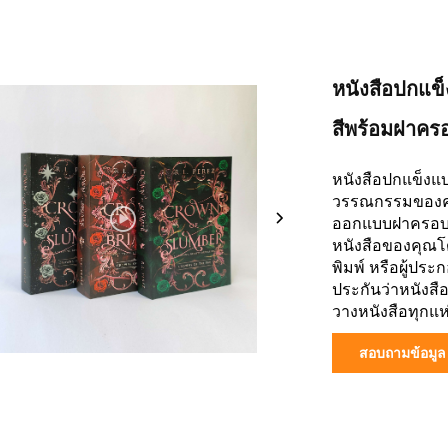
หนังสือปกแข
สีพร้อมฝาคร
หนังสือปกแข็งแ
วรรณกรรมของคุ
ออกแบบฝาครอบปก
หนังสือของคุณโด
พิมพ์ หรือผู้ปร
ประกันว่าหนังส
วางหนังสือทุกแห
สอบถามข้อมูล