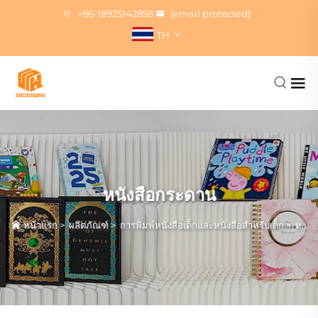
+86-18925142858
[email protected]
TH
หนังสือกระดาน
หน้าแรก
>
ผลิตภัณฑ์
>
การพิมพ์หนังสือเด็กและหนังสือสำหรับเด็ก
>
หนังสือกระดาน