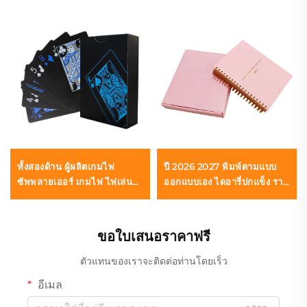
ทั้งสองด้าน ผู้ผลิตเกมไพ่
ปี 2026 2027 พิมพ์ตามแบบ
ซัพพลายเออร์ เกมไพ่ ไพ่เล่น
ออกแบบเอง ไดอารี่ปกแข็ง ราย
รับพิมพ์ตามแบบและบรรจุ
สัปดาห์ รายเดือน ไม่ระบุวันที่
ภัณฑ์สำหรับผู้ใหญ่ คู่รัก
ไดอารี่วางแผนรายวัน แผนงาน
เป้าหมายรายวันแบบสปริงล็อก
ขอใบเสนอราคาฟรี
ตัวแทนของเราจะติดต่อท่านโดยเร็ว
อีเมล