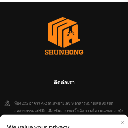
ติดต่อเรา
ห้อง 202 อาคาร A-2 ถนนหมายเลข 9 อาคารหมายเลข 99 เขต
อุตสาหกรรมแปซิฟิก เมืองซินถาง เขตเจิ้งเฉิง กวางโจว มณฑลกวางตุ้ง
จีน
We value your privacy