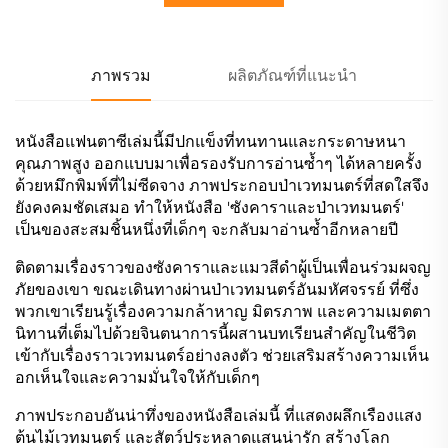
ภาพรวม
ผลิตภัณฑ์ที่แนะนำ
หนังสือแฟนตาซีเล่มนี้มีปกแข็งที่ทนทานและกระดาษหนา
คุณภาพสูง ออกแบบมาเพื่อรองรับการอ่านซ้ำๆ ได้หลายครั้ง
ด้วยหมึกพิมพ์ที่ไม่ซีดจาง ภาพประกอบป่าเวทมนตร์ที่สดใสจึง
ยังคงคมชัดเสมอ ทำให้หนังสือ 'ซังคาราและป่าเวทมนตร์'
เป็นของสะสมชิ้นหนึ่งที่เด็กๆ จะกลับมาอ่านซ้ำอีกหลายปี
ติดตามเรื่องราวของซังคาราและแมวสีดำผู้เป็นเพื่อนร่วมผจญ
ภัยของเขา ขณะเดินทางผ่านป่าเวทมนตร์อันมหัศจรรย์ ที่ซึ่ง
พวกเขาเรียนรู้เรื่องความกล้าหาญ มิตรภาพ และความเมตตา
นิทานที่เต็มไปด้วยจินตนาการนี้ผสานบทเรียนสำคัญในชีวิต
เข้ากับเรื่องราวเวทมนตร์อย่างลงตัว ช่วยเสริมสร้างความเห็น
อกเห็นใจและความมั่นใจให้กับเด็กๆ
ภาพประกอบอันน่าทึ่งของหนังสือเล่มนี้ ที่แสดงผลึกเรืองแสง
ต้นไม้เวทมนตร์ และสัตว์ประหลาดแสนน่ารัก สร้างโลก