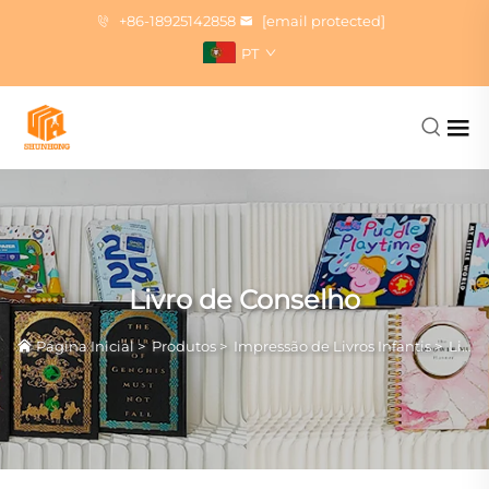
+86-18925142858
[email protected]
PT
Livro de Conselho
Página Inicial
>
Produtos
>
Impressão de Livros Infantis
>
Livro de Conselho