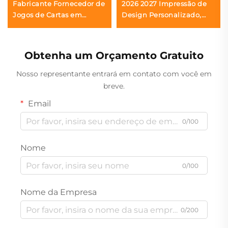
Fabricante Fornecedor de
2026 2027 Impressão de
Jogos de Cartas em
Design Personalizado,
Ambos os Lados Carta de
Organizadores de Capa
Jogo Impressão
Dura, Sem Data, Semanal
Personalizada e
e Mensal, Planejador
Obtenha um Orçamento Gratuito
Embalagem Impressa
Diário, Planejador de
para Adultos Casais
Metas Diárias com Espiral
Nosso representante entrará em contato com você em
breve.
Email
0/100
Nome
0/100
Nome da Empresa
0/200