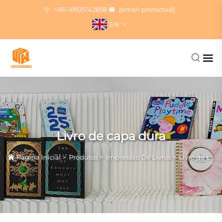
+86-18925142858
[email protected]
EN
Livro de capa dura
Página Inicial
>
Produtos
>
Impressão De Livros
>
Livro de capa dura