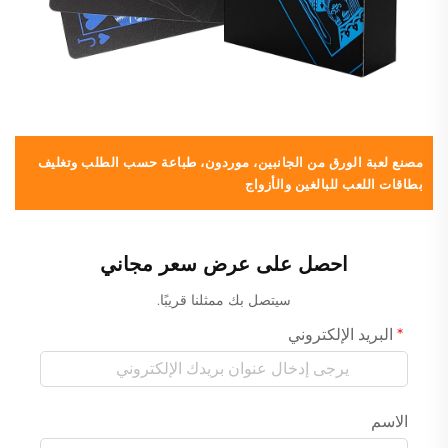
مصنع لعبة الورق من الجانبين، موردون، طباعة حسب الطلب وتغليف
بطاقات اللعب للبالغين والأزواج
ص
م
احصل على عرض سعر مجاني
سيتصل بك ممثلنا قريبًا.
البريد الإلكتروني
الاسم