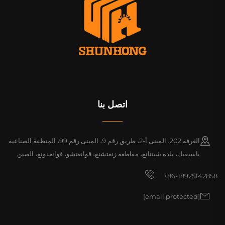
اتصل بنا
الغرفة 202، المبنى أ-2، طريق رقم 9، المبنى رقم 99، المنطقة الصناعية
باسيفيك، بلدة شينتانغ، مقاطعة زنغتشنغ، قوانغتشو، قوانغدونغ، الصين
+86-18925142858
[email protected]