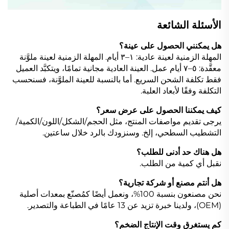
الأسئلة الشائعة
هل يمكنني الحصول على عينة؟
المهلة الزمنية لعينة عادية: ١–٣ أيام. المهلة الزمنية لعينة ملوَّنة
معقَّدة: ٥–٧ أيام عمل. العينة العادية مجانية تمامًا، ويتكبَّد العميل
فقط تكلفة الشحن السريع. أما بالنسبة للعينة الملوَّنة، فسنحسب
التكلفة وفقًا لأبعاد العلبة.
كيف يمكننا الحصول على عرض سعر؟
يرجى تقديم مواصفات المنتج، مثل الحجم/الشكل/اللون/الكمية/
التشطيب السطحي، إلخ. وسنزودك بالرد خلال ساعتين.
هل هناك حد أدنى للطلب؟
نقبل أي كمية من الطلب.
هل أنتم مصنع أو شركة تجارية؟
نحن مصنعون بنسبة 100%، ونعمل أيضًا كمُصنّع بمعدات أصلية
(OEM)، ولدينا خبرة تزيد عن 13 عامًا في الطباعة والتصدير.
كم يستغرق وقت الإنتاج الضخم؟