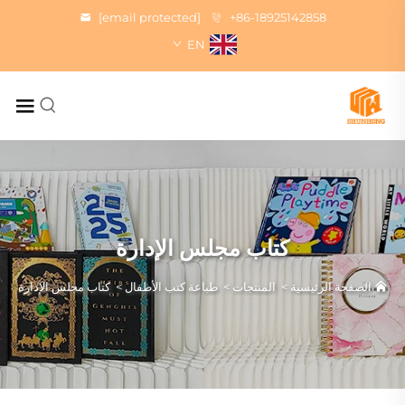
[email protected]
+86-18925142858
EN
كتاب مجلس الإدارة
الصفحة الرئيسية
>
المنتجات
>
طباعة كتب الأطفال
>
كتاب مجلس الإدارة