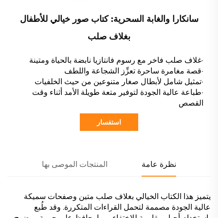
سانكارا والغابة السحرية: كتاب صور خيالي للأطفال
بغلاف صلب
·غلاف صلب فاخر مع رسوم فانتازيا نابضة بالحياة ومتينة
·قصة مغامرة ساحرة تعزِّز الشجاعة واللطف
·تمثيل شامل لأبطال صغار متنوعين من حيث الخلفيات
·طباعة عالية الجودة لتوفير متعة طويلة الأمد أثناء وقت
القصص
استفسار
نظرة عامة
المنتجات الموصى بها
يتميز هذا الكتاب الخيالي بغلاف صلب متين وصفحات سميكة
عالية الجودة مصممة لتحمل القراءات المتكررة. وقد طُبع
باستخدام أحبار مقاومة للاختفاء، مما يحافظ على حيوية ووضوح