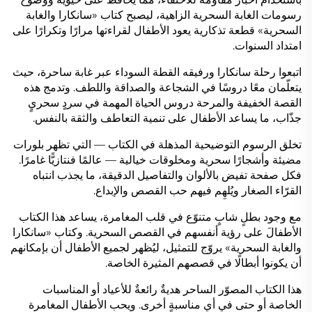
رسومات الغابة السحرية الزاهية، ليصبح كتاب «سانكارا والغابة
السحرية» قطعة تذكارية يعود الأطفال لقراءتها مرارًا وتكرارًا على
امتداد السنوات.
اتبعوا رحلة سانكارا ورفيقه القطة السوداء عبر غابة ساحرة، حيث
يتعلّمان معًا دروسًا في الشجاعة والصداقة واللطف. وتدمج هذه
القصة الخفيفة والمرحة دروس الحياة المهمة في سردٍ سحريٍ
جذّاب، ما يساعد الأطفال على تنمية التعاطف والثقة بالنفس.
تخلق الرسوم التوضيحية المذهلة في الكتاب — التي تظهر بلورات
مضيئة وأشجارًا سحرية ومخلوقات خيالية — عالمًا فنتازيًّا غامرًا.
فكل صفحة تفيض بالألوان والتفاصيل الدقيقة، ما يجذب انتباه
القرّاء الصغار ويُلهِم فيهم حب القصص والإبداع.
مع وجود بطلٍ شابٍ متنوّع في قلب المغامرة، يساعد هذا الكتاب
الأطفالَ على رؤية أنفسهم في القصص السحرية. وكتاب «سانكارا
والغابة السحرية» يروّج للتمثيل، ليُظهر لجميع الأطفال أن بإمكانهم
أن يكونوا أبطالًا في قصصهم المثيرة الخاصة.
هذا الكتاب المصوّر الساحر هديةٌ رائعةٌ للأعياد أو المناسبات
الخاصة أو حتى في أي مناسبةٍ أخرى. ويحب الأطفال المغامرة