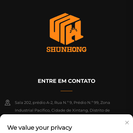
ENTRE EM CONTATO
Sala 202, prédio A-2, Rua N.º 9, Prédio N.º 99, Zona
Industrial Pacífico, Cidade de Xintang, Distrito de
Zengcheng, Guangzhou, Guangdong, China
We value your privacy
+86-18925142858