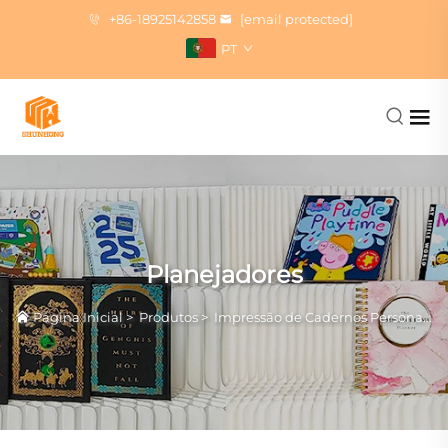
+86-18925142858
[email protected]
PT
Planejadores
Página Inicial
>
Produtos
>
Impressão de Cadernos Personalizados