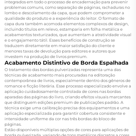
integrados em todo o processo de encadernação para prevenir
problemas comuns, como separação de páginas, rachaduras no
lombo e descolamento da capa, que podem comprometer a
qualidade do produto e a experiência do leitor. O formato de
capa dura também acomoda elementos complexos de design,
incluindo títulos em relevo, estamparia em folha metálica e
acabamentos texturizados, que aumentam a atratividade visual
e o engajamento tátil. Esses benefícios de construção se
traduzem diretamente em maior satisfação do cliente e
menores taxas de devolução para editores e autores que
investem na produção de livros premium.
Acabamento Distintivo de Borda Espalhada
O tratamento das bordas pulverizadas representa uma das
técnicas de acabamento mais procuradas na editoração
contemporânea de livros, especialmente dentro dos gêneros de
romance e ficção literária. Esse processo especializado envolve a
aplicação cuidadosamente controlada de cores nas bordas
aparadas das páginas do livro, criando efeitos visuais marcantes
que distinguem edições premium de publicações padrão. A
técnica exige uma calibração precisa dos equipamentos e uma
aplicação especializada para garantir cobertura consistente e
intensidade uniforme da cor nas três bordas do bloco de
páginas.
Estão disponíveis múltiplas opções de cores para aplicações de
borda pulverizada, variando de tons metálicos discretos a cores