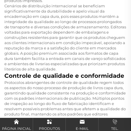
produtos impressos.
Cenários de distribuição internacional se beneficiam
significativamente da durabilidade e apelo visual da
encadernação em capa dura, pois esses produtos mantêm a
integridade da qualidade ao longo de processos prolongados
de transporte e diversas condições de armazenamento. Editoras
voltadas para exportação dependem de embalagens e
construções resistentes para garantir que os produtos cheguem
aos clientes internacionais em condição impecável, apoiando a
reputação da marca e a satisfação do cliente em mercados
globais. A posição premium associada aos formatos de capa
dura também facilita a entrada em canais de varejo sofisticados
e ambientes de livrarias especializadas que priorizam produtos
literários de alta qualidade.
Controle de qualidade e conformidade
Protocolos abrangentes de controle de qualidade regem todos
os aspectos do nosso processo de produção de livros capa dura,
garantindo qualidade consistente na produção e conformidade
com os padrões internacionais de publicação. Múltiplos pontos
de inspeção ao longo do fluxo de fabricação identificam e
resolvem possíveis problemas antes que afetem a qualidade do
produto final, mantendo os altos padrões que editores
profissionais e leitores exigentes esperam de produtos editoriais
premium. O sistema de garantia de qualidade abrange a
PÁGINA INICIAL
PRODUTOS
E-MAIL
TEL.
seleção de materiais, precisão da impressão, integridade do