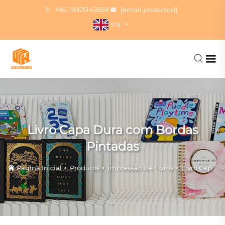
+86-18925142858
[email protected]
EN
Livro Capa Dura com Bordas
Pintadas
Página Inicial
>
Produtos
>
Impressão De Livros
>
Livro Capa Dura com Bordas Pintadas