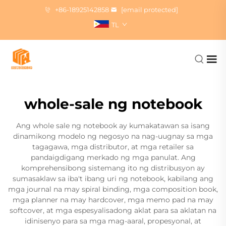
+86-18925142858
[email protected]
TL
whole-sale ng notebook
Ang whole sale ng notebook ay kumakatawan sa isang
dinamikong modelo ng negosyo na nag-uugnay sa mga
tagagawa, mga distributor, at mga retailer sa
pandaigdigang merkado ng mga panulat. Ang
komprehensibong sistemang ito ng distribusyon ay
sumasaklaw sa iba't ibang uri ng notebook, kabilang ang
mga journal na may spiral binding, mga composition book,
mga planner na may hardcover, mga memo pad na may
softcover, at mga espesyalisadong aklat para sa aklatan na
idinisenyo para sa mga mag-aaral, propesyonal, at