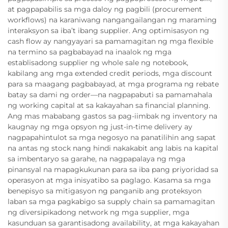
at pagpapabilis sa mga daloy ng pagbili (procurement
workflows) na karaniwang nangangailangan ng maraming
interaksyon sa iba’t ibang supplier. Ang optimisasyon ng
cash flow ay nangyayari sa pamamagitan ng mga flexible
na termino sa pagbabayad na inaalok ng mga
establisadong supplier ng whole sale ng notebook,
kabilang ang mga extended credit periods, mga discount
para sa maagang pagbabayad, at mga programa ng rebate
batay sa dami ng order—na nagpapabuti sa pamamahala
ng working capital at sa kakayahan sa financial planning.
Ang mas mababang gastos sa pag-iimbak ng inventory na
kaugnay ng mga opsyon ng just-in-time delivery ay
nagpapahintulot sa mga negosyo na panatilihin ang sapat
na antas ng stock nang hindi nakakabit ang labis na kapital
sa imbentaryo sa garahe, na nagpapalaya ng mga
pinansyal na mapagkukunan para sa iba pang priyoridad sa
operasyon at mga inisyatibo sa paglago. Kasama sa mga
benepisyo sa mitigasyon ng panganib ang proteksyon
laban sa mga pagkabigo sa supply chain sa pamamagitan
ng diversipikadong network ng mga supplier, mga
kasunduan sa garantisadong availability, at mga kakayahan