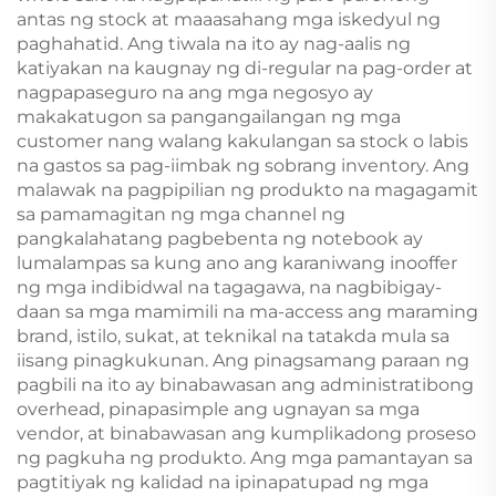
antas ng stock at maaasahang mga iskedyul ng
paghahatid. Ang tiwala na ito ay nag-aalis ng
katiyakan na kaugnay ng di-regular na pag-order at
nagpapaseguro na ang mga negosyo ay
makakatugon sa pangangailangan ng mga
customer nang walang kakulangan sa stock o labis
na gastos sa pag-iimbak ng sobrang inventory. Ang
malawak na pagpipilian ng produkto na magagamit
sa pamamagitan ng mga channel ng
pangkalahatang pagbebenta ng notebook ay
lumalampas sa kung ano ang karaniwang inooffer
ng mga indibidwal na tagagawa, na nagbibigay-
daan sa mga mamimili na ma-access ang maraming
brand, istilo, sukat, at teknikal na tatakda mula sa
iisang pinagkukunan. Ang pinagsamang paraan ng
pagbili na ito ay binabawasan ang administratibong
overhead, pinapasimple ang ugnayan sa mga
vendor, at binabawasan ang kumplikadong proseso
ng pagkuha ng produkto. Ang mga pamantayan sa
pagtitiyak ng kalidad na ipinapatupad ng mga