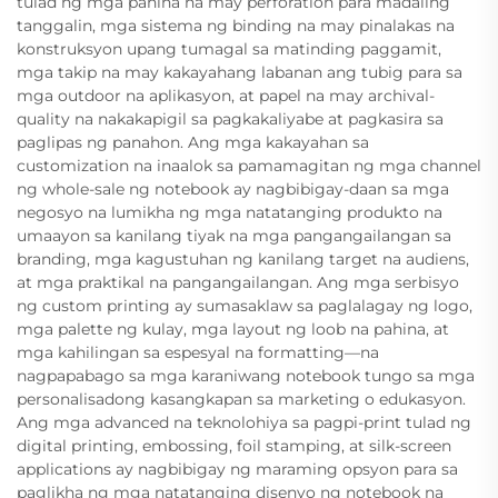
tulad ng mga pahina na may perforation para madaling
tanggalin, mga sistema ng binding na may pinalakas na
konstruksyon upang tumagal sa matinding paggamit,
mga takip na may kakayahang labanan ang tubig para sa
mga outdoor na aplikasyon, at papel na may archival-
quality na nakakapigil sa pagkakaliyabe at pagkasira sa
paglipas ng panahon. Ang mga kakayahan sa
customization na inaalok sa pamamagitan ng mga channel
ng whole-sale ng notebook ay nagbibigay-daan sa mga
negosyo na lumikha ng mga natatanging produkto na
umaayon sa kanilang tiyak na mga pangangailangan sa
branding, mga kagustuhan ng kanilang target na audiens,
at mga praktikal na pangangailangan. Ang mga serbisyo
ng custom printing ay sumasaklaw sa paglalagay ng logo,
mga palette ng kulay, mga layout ng loob na pahina, at
mga kahilingan sa espesyal na formatting—na
nagpapabago sa mga karaniwang notebook tungo sa mga
personalisadong kasangkapan sa marketing o edukasyon.
Ang mga advanced na teknolohiya sa pagpi-print tulad ng
digital printing, embossing, foil stamping, at silk-screen
applications ay nagbibigay ng maraming opsyon para sa
paglikha ng mga natatanging disenyo ng notebook na