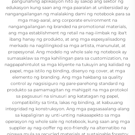
pangunahing aplikasyon nito ay sakop ang sektor ng
edukasyon kung saan ang mga paaralan at unibersidad ay
nangangailangan ng malalaking dami ng notebook para sa
mga mag-aaral, ang corporate environment na
nangangailangan ng branded na promotional materials,
ang mga establishment ng retail na nag-iimbak ng iba't
ibang hanay ng produkto, at ang mga espesyalisadong
merkado na naglilingkod sa mga artista, manunulat, at
propesyonal. Ang modelo ng whole sale ng notebook ay
sumasaklaw sa mga kahilingan para sa customization, na
nagpapahintulot sa mga kliyente na tukuyin ang kalidad ng
papel, mga istilo ng binding, disenyo ng cover, at mga
elemento ng branding. Ang mga hakbang sa quality
control ay nagsisiguro ng pare-parehong standard ng
produkto sa pamamagitan ng mahigpit na mga protokol
sa pagsusuri na sinusuri ang katatagan ng papel,
compatibility sa tinta, lakas ng binding, at kabuuang
integridad ng konstruksyon. Ang mga pagsasaalang-alang
sa kapaligiran ay unti-unting nakaaapekto sa mga
operasyon ng whole sale ng notebook, kung saan ang mga
supplier ay nag-ooffer ng eco-friendly na alternatibo na
ginawa mula sa recycled materials at sustainable forestry