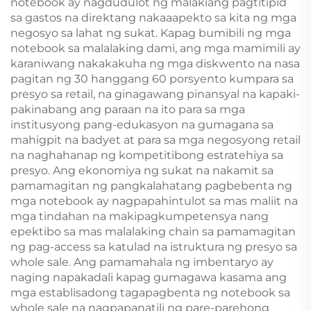
notebook ay nagdudulot ng malakiang pagtitipid
Likod
sa gastos na direktang nakaaapekto sa kita ng mga
negosyo sa lahat ng sukat. Kapag bumibili ng mga
notebook sa malalaking dami, ang mga mamimili ay
karaniwang nakakakuha ng mga diskwento na nasa
pagitan ng 30 hanggang 60 porsyento kumpara sa
presyo sa retail, na ginagawang pinansyal na kapaki-
pakinabang ang paraan na ito para sa mga
institusyong pang-edukasyon na gumagana sa
mahigpit na badyet at para sa mga negosyong retail
na naghahanap ng kompetitibong estratehiya sa
presyo. Ang ekonomiya ng sukat na nakamit sa
pamamagitan ng pangkalahatang pagbebenta ng
mga notebook ay nagpapahintulot sa mas maliit na
mga tindahan na makipagkumpetensya nang
epektibo sa mas malalaking chain sa pamamagitan
ng pag-access sa katulad na istruktura ng presyo sa
whole sale. Ang pamamahala ng imbentaryo ay
naging napakadali kapag gumagawa kasama ang
mga establisadong tagapagbenta ng notebook sa
whole sale na nagpapanatili ng pare-parehong