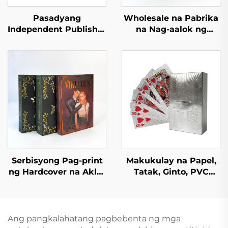
Pasadyang
Wholesale na Pabrika
Independent Publisher
na Nag-aalok ng
na Serbisyo sa Pag-
Mataas na Kalidad na
print ng Romantic
Pag-print ng Aklat,
Fiction Novel na may
Hardback na Aklat,
Spray Edges
Hardcover na Aklat na
Hardcover na Libro na
May Dami, at
may Dust Jacket
Pininturahan ang mga
Gilid
Serbisyong Pag-print
Makukulay na Papel,
ng Hardcover na Aklat
Tatak, Ginto, PVC
na May Kulay, Nobela
Plastik na Pasadyang
na Pasadya na May
Kard ng Poker na
Pininturahan ang mga
Hindi Nababasa na
Gilid
may Kahon na May
Ang pangkalahatang pagbebenta ng mga
Pag-print sa Harap at