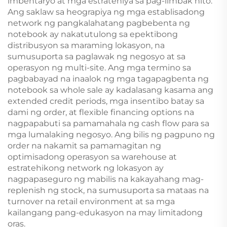
imbentaryo at mga estratehiya sa pag-iimbak nito.
Ang saklaw sa heograpiya ng mga establisadong
network ng pangkalahatang pagbebenta ng
notebook ay nakatutulong sa epektibong
distribusyon sa maraming lokasyon, na
sumusuporta sa paglawak ng negosyo at sa
operasyon ng multi-site. Ang mga termino sa
pagbabayad na inaalok ng mga tagapagbenta ng
notebook sa whole sale ay kadalasang kasama ang
extended credit periods, mga insentibo batay sa
dami ng order, at flexible financing options na
nagpapabuti sa pamamahala ng cash flow para sa
mga lumalaking negosyo. Ang bilis ng pagpuno ng
order na nakamit sa pamamagitan ng
optimisadong operasyon sa warehouse at
estratehikong network ng lokasyon ay
nagpapaseguro ng mabilis na kakayahang mag-
replenish ng stock, na sumusuporta sa mataas na
turnover na retail environment at sa mga
kailangang pang-edukasyon na may limitadong
oras.