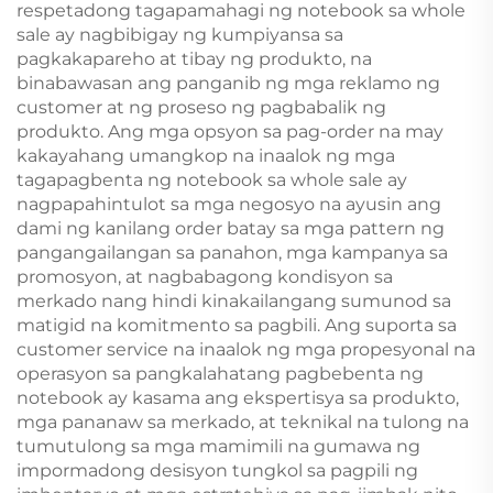
respetadong tagapamahagi ng notebook sa whole
sale ay nagbibigay ng kumpiyansa sa
pagkakapareho at tibay ng produkto, na
binabawasan ang panganib ng mga reklamo ng
customer at ng proseso ng pagbabalik ng
produkto. Ang mga opsyon sa pag-order na may
kakayahang umangkop na inaalok ng mga
tagapagbenta ng notebook sa whole sale ay
nagpapahintulot sa mga negosyo na ayusin ang
dami ng kanilang order batay sa mga pattern ng
pangangailangan sa panahon, mga kampanya sa
promosyon, at nagbabagong kondisyon sa
merkado nang hindi kinakailangang sumunod sa
matigid na komitmento sa pagbili. Ang suporta sa
customer service na inaalok ng mga propesyonal na
operasyon sa pangkalahatang pagbebenta ng
notebook ay kasama ang ekspertisya sa produkto,
mga pananaw sa merkado, at teknikal na tulong na
tumutulong sa mga mamimili na gumawa ng
impormadong desisyon tungkol sa pagpili ng