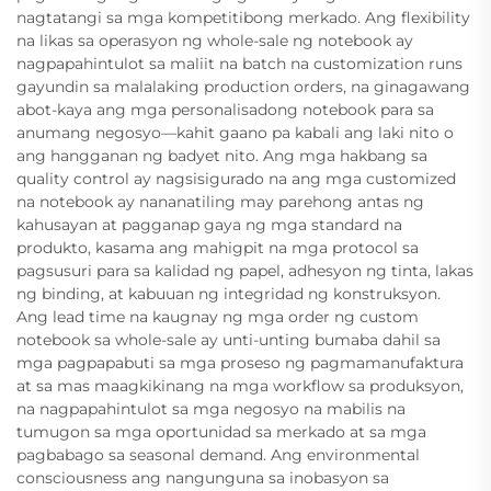
nagtatangi sa mga kompetitibong merkado. Ang flexibility
na likas sa operasyon ng whole-sale ng notebook ay
nagpapahintulot sa maliit na batch na customization runs
gayundin sa malalaking production orders, na ginagawang
abot-kaya ang mga personalisadong notebook para sa
anumang negosyo—kahit gaano pa kabali ang laki nito o
ang hangganan ng badyet nito. Ang mga hakbang sa
quality control ay nagsisigurado na ang mga customized
na notebook ay nananatiling may parehong antas ng
kahusayan at pagganap gaya ng mga standard na
produkto, kasama ang mahigpit na mga protocol sa
pagsusuri para sa kalidad ng papel, adhesyon ng tinta, lakas
ng binding, at kabuuan ng integridad ng konstruksyon.
Ang lead time na kaugnay ng mga order ng custom
notebook sa whole-sale ay unti-unting bumaba dahil sa
mga pagpapabuti sa mga proseso ng pagmamanufaktura
at sa mas maagkikinang na mga workflow sa produksyon,
na nagpapahintulot sa mga negosyo na mabilis na
tumugon sa mga oportunidad sa merkado at sa mga
pagbabago sa seasonal demand. Ang environmental
consciousness ang nangunguna sa inobasyon sa