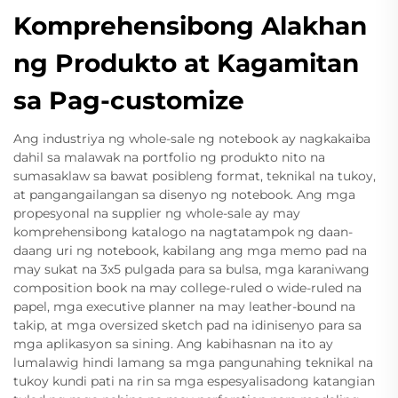
Komprehensibong Alakhan
ng Produkto at Kagamitan
sa Pag-customize
Ang industriya ng whole-sale ng notebook ay nagkakaiba
dahil sa malawak na portfolio ng produkto nito na
sumasaklaw sa bawat posibleng format, teknikal na tukoy,
at pangangailangan sa disenyo ng notebook. Ang mga
propesyonal na supplier ng whole-sale ay may
komprehensibong katalogo na nagtatampok ng daan-
daang uri ng notebook, kabilang ang mga memo pad na
may sukat na 3x5 pulgada para sa bulsa, mga karaniwang
composition book na may college-ruled o wide-ruled na
papel, mga executive planner na may leather-bound na
takip, at mga oversized sketch pad na idinisenyo para sa
mga aplikasyon sa sining. Ang kabihasnan na ito ay
lumalawig hindi lamang sa mga pangunahing teknikal na
tukoy kundi pati na rin sa mga espesyalisadong katangian