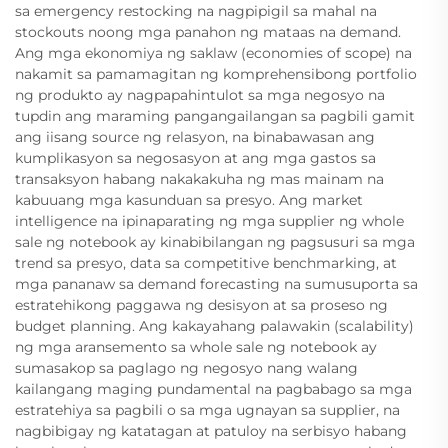
sa emergency restocking na nagpipigil sa mahal na
stockouts noong mga panahon ng mataas na demand.
Ang mga ekonomiya ng saklaw (economies of scope) na
nakamit sa pamamagitan ng komprehensibong portfolio
ng produkto ay nagpapahintulot sa mga negosyo na
tupdin ang maraming pangangailangan sa pagbili gamit
ang iisang source ng relasyon, na binabawasan ang
kumplikasyon sa negosasyon at ang mga gastos sa
transaksyon habang nakakakuha ng mas mainam na
kabuuang mga kasunduan sa presyo. Ang market
intelligence na ipinaparating ng mga supplier ng whole
sale ng notebook ay kinabibilangan ng pagsusuri sa mga
trend sa presyo, data sa competitive benchmarking, at
mga pananaw sa demand forecasting na sumusuporta sa
estratehikong paggawa ng desisyon at sa proseso ng
budget planning. Ang kakayahang palawakin (scalability)
ng mga aransemento sa whole sale ng notebook ay
sumasakop sa paglago ng negosyo nang walang
kailangang maging pundamental na pagbabago sa mga
estratehiya sa pagbili o sa mga ugnayan sa supplier, na
nagbibigay ng katatagan at patuloy na serbisyo habang