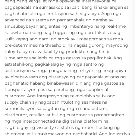
hanginang karga, at mga opsyon sa internasyonal na
pagpapadala na sumasakop sa iba’t ibang kinakailangan sa
paghahatid at mga limitasyon sa heograpiya. Ang mga
advanced na sistema ng pamamahala ng garahe ay
sinusubaybayan ang antas ng imbentaryo nang real-time,
na awtomatikong nag-trigger ng mga protokol sa pag-
uulit kapag ang dami ng stock ay umaapproach sa mga
pre-determined na threshold, na nagsisigurong mayroong
tuloy-tuloy na availability ng produkto nang hindi
lumalampas sa labis na mga gastos sa pag-iimbak. Ang
estratehikong pagkakalagay ng mga sentro ng
distribusyon sa mga pangunahing rehiyon ng heograpiya
ay binabawasan ang distansya ng pagpapadala at oras ng
paghahatid habang binabawasan din ang mga gastos sa
transportasyon para sa parehong mga supplier at
customer. Ang integrasyon ng teknolohiya sa buong
supply chain ay nagpapahintulot ng seamless na
komunikasyon sa pagitan ng mga manufacturer,
distributor, retailer, at huling customer sa pamamagitan
ng mga interconnected na digital na platform na
nagbibigay ng visibility sa status ng order, tracking ng
shipment, at kumpirmasyon ng paghahatid. Ang industriya