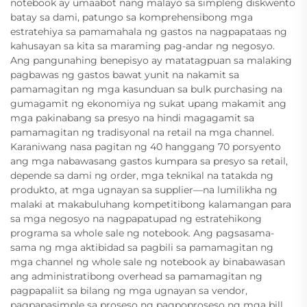
notebook ay umaabot nang malayo sa simpleng diskwento
batay sa dami, patungo sa komprehensibong mga
estratehiya sa pamamahala ng gastos na nagpapataas ng
kahusayan sa kita sa maraming pag-andar ng negosyo.
Ang pangunahing benepisyo ay matatagpuan sa malaking
pagbawas ng gastos bawat yunit na nakamit sa
pamamagitan ng mga kasunduan sa bulk purchasing na
gumagamit ng ekonomiya ng sukat upang makamit ang
mga pakinabang sa presyo na hindi magagamit sa
pamamagitan ng tradisyonal na retail na mga channel.
Karaniwang nasa pagitan ng 40 hanggang 70 porsyento
ang mga nabawasang gastos kumpara sa presyo sa retail,
depende sa dami ng order, mga teknikal na tatakda ng
produkto, at mga ugnayan sa supplier—na lumilikha ng
malaki at makabuluhang kompetitibong kalamangan para
sa mga negosyo na nagpapatupad ng estratehikong
programa sa whole sale ng notebook. Ang pagsasama-
sama ng mga aktibidad sa pagbili sa pamamagitan ng
mga channel ng whole sale ng notebook ay binabawasan
ang administratibong overhead sa pamamagitan ng
pagpapaliit sa bilang ng mga ugnayan sa vendor,
pagpapasimple sa proseso ng pagpoproseso ng mga bill,