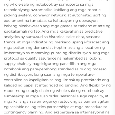
ng whole-sale ng notebook ay sumuporta sa mga
teknolohiyang awtomatiko kabilang ang mga robotic
picking system, conveyor network, at automated sorting
equipment na tumataas sa kahusayan ng operasyon
habang binabawasan ang mga gastos sa trabaho at rate ng
pagkakamali ng tao. Ang mga kakayahan sa predictive
analytics ay sumusuri sa historical sales data, seasonal
trends, at mga indicator ng merkado upang i-forecast ang
mga pattern ng demand at i-optimize ang allocation ng
imbentaryo sa maraming punto ng distribusyon. Ang mga
protocol sa quality assurance na nakaimbed sa loob ng
supply chain ay nagsisigurong panatilihin ang mga
notebook ang pare-parehong standard sa buong proseso
ng distribusyon, kung saan ang mga temperature-
controlled na kapaligiran sa pag-iimbak ay protektado ang
kalidad ng papel at integridad ng binding. Ang flexibility ng
modernong supply chain ng whole-sale ng notebook ay
sumasakop sa mga rush order, seasonal surge capacity, at
mga kailangan sa emergency restocking sa pamamagitan
ng scalable na logistics partnerships at mga prosedura sa
contingency planning. Ang ekspertisya sa internasyonal na