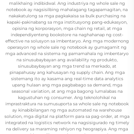
malikhaing indibidwal. Ang industriya ng whole sale ng
notebook ay nagsisilbing mahalagang tagapamagitan, na
nakakatulong sa mga pagkakaisa sa bulk purchasing na
kapaki-pakinabang sa mga institusyong pang-edukasyon,
opisina ng korporasyon, mga chain ng retail, at mga
independiyenteng bookstore na naghahanap ng cost-
effective na solusyon sa imbentaryo. Ang mga modernong
operasyon ng whole sale ng notebook ay gumagamit ng
mga advanced na sistema ng pamamahala ng imbentaryo
na sinusubaybayan ang availability ng produkto,
sinusubaybayan ang mga trend sa merkado, at
pinapahusay ang kahusayan ng supply chain. Ang mga
sistemang ito ay kasama ang real-time data analytics
upang hulaan ang mga pagbabago sa demand, mga
seasonal variation, at ang mga bagong lumalabas na
kagustuhan ng consumer. Ang teknolohikal na
imprastraktura na sumusuporta sa whole sale ng notebook
ay kinabibilangan ng mga automated na warehouse
solution, mga digital na platform para sa pag-order, at mga
integrated na logistics network na nagsisigurado ng timely
na delivery sa maraming rehiyon ng heograpiya. Ang mga