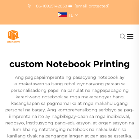
+86-18925142858
[email protected]
TL
custom Notebook Printing
Ang pagpapaimprenta ng pasadyang notebook ay
kumakatawan sa isang rebolusyonaryong paraan sa
personalisadong papel na panulat na nagpapabago ng
karaniwang notebook sa mga makapangyarihang
kasangkapan sa pagmamarka at mga makahulugang
personal na bagay. Ang komprehensibong serbisyo sa pag-
iimprenta na ito ay nagbibigay-daan sa mga indibidwal,
negosyo, institusyong pang-edukasyon, at organisasyon na
lumikha ng natatanging notebook na nakaukulan sa
kanilang tiyak na pangangailangan at panlasa sa estetika.