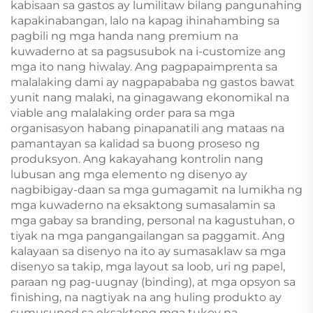
kabisaan sa gastos ay lumilitaw bilang pangunahing
kapakinabangan, lalo na kapag ihinahambing sa
pagbili ng mga handa nang premium na
kuwaderno at sa pagsusubok na i-customize ang
mga ito nang hiwalay. Ang pagpapaimprenta sa
malalaking dami ay nagpapababa ng gastos bawat
yunit nang malaki, na ginagawang ekonomikal na
viable ang malalaking order para sa mga
organisasyon habang pinapanatili ang mataas na
pamantayan sa kalidad sa buong proseso ng
produksyon. Ang kakayahang kontrolin nang
lubusan ang mga elemento ng disenyo ay
nagbibigay-daan sa mga gumagamit na lumikha ng
mga kuwaderno na eksaktong sumasalamin sa
mga gabay sa branding, personal na kagustuhan, o
tiyak na mga pangangailangan sa paggamit. Ang
kalayaan sa disenyo na ito ay sumasaklaw sa mga
disenyo sa takip, mga layout sa loob, uri ng papel,
paraan ng pag-uugnay (binding), at mga opsyon sa
finishing, na nagtiyak na ang huling produkto ay
sumusunod sa eksaktong mga tukoy na