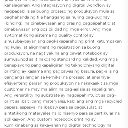
kahalagahan. Ang integrasyon ng digital workflow ay
nagpapabilis sa buong proseso ng produksyon mula sa
paghahanda ng file hanggang sa huling pag-uugnay
(binding), na binabawasan ang oras ng pagpapahatid at
binabawasan ang posibilidad ng mga error. Ang mga
awtomatikong sistema ng quality control ay
sinusubaybayan ang pagkakapareho ng print, katumpakan
ng kulay, at alignment ng registration sa buong
produksyon, na nagtiyak na ang bawat notebook ay
sumusunod sa itinakdang standard ng kalidad. Ang mga
benepisyong pangkapaligiran ng teknolohiyang digital
printing ay kasama ang pagbawas ng basura, pag-alis ng
pangangailangan sa kemikal na proseso, at enerhiya-
efisyenteng paraan ng produksyon na nakakaakit sa mga
customer na may malalim na pag-aalala sa kapaligiran.
Ang versatility ng substrate ay nagpapahintulot sa pag-
print sa iba’t ibang materyales, kabilang ang mga recycled
papers, espesyal na ibabaw para sa pagsusulat, at
sintetikong materyales na idinisenyo para sa partikular na
aplikasyon. Ang custom notebook printing ay
kumikinabang sa kakayahan ng digital technology na