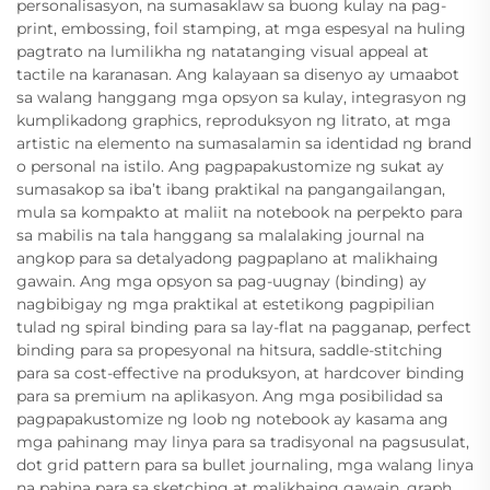
personalisasyon, na sumasaklaw sa buong kulay na pag-
print, embossing, foil stamping, at mga espesyal na huling
pagtrato na lumilikha ng natatanging visual appeal at
tactile na karanasan. Ang kalayaan sa disenyo ay umaabot
sa walang hanggang mga opsyon sa kulay, integrasyon ng
kumplikadong graphics, reproduksyon ng litrato, at mga
artistic na elemento na sumasalamin sa identidad ng brand
o personal na istilo. Ang pagpapakustomize ng sukat ay
sumasakop sa iba’t ibang praktikal na pangangailangan,
mula sa kompakto at maliit na notebook na perpekto para
sa mabilis na tala hanggang sa malalaking journal na
angkop para sa detalyadong pagpaplano at malikhaing
gawain. Ang mga opsyon sa pag-uugnay (binding) ay
nagbibigay ng mga praktikal at estetikong pagpipilian
tulad ng spiral binding para sa lay-flat na pagganap, perfect
binding para sa propesyonal na hitsura, saddle-stitching
para sa cost-effective na produksyon, at hardcover binding
para sa premium na aplikasyon. Ang mga posibilidad sa
pagpapakustomize ng loob ng notebook ay kasama ang
mga pahinang may linya para sa tradisyonal na pagsusulat,
dot grid pattern para sa bullet journaling, mga walang linya
na pahina para sa sketching at malikhaing gawain, graph