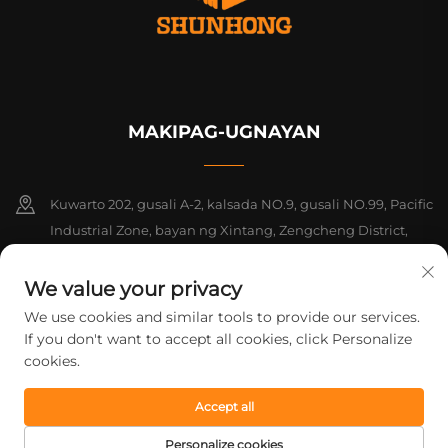
MAKIPAG-UGNAYAN
Kuwarto 202, gusali A-2, kalsada NO.9, gusali NO.99, Pacific
Industrial Zone, bayan ng Xintang, Zengcheng District,
Guangzhou, Guangdong, Tsina
We value your privacy
+86-18925142858
We use cookies and similar tools to provide our services.
If you don't want to accept all cookies, click Personalize
[email protected]
cookies.
Accept all
Copyright © 2026 Guangzhou Shunhong Printing Co., Ltd. Lahat ng
karapatan ay nakareserba.
Patakaran sa Pagkapribado
Personalize cookies