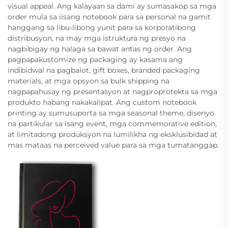
visual appeal. Ang kalayaan sa dami ay sumasakop sa mga
order mula sa iisang notebook para sa personal na gamit
hanggang sa libu-libong yunit para sa korporatibong
distribusyon, na may mga istruktura ng presyo na
nagbibigay ng halaga sa bawat antas ng order. Ang
pagpapakustomize ng packaging ay kasama ang
indibidwal na pagbalot, gift boxes, branded packaging
materials, at mga opsyon sa bulk shipping na
nagpapahusay ng presentasyon at nagproprotekta sa mga
produkto habang nakakalipat. Ang custom notebook
printing ay sumusuporta sa mga seasonal theme, disenyo
na partikular sa isang event, mga commemorative edition,
at limitadong produksyon na lumilikha ng eksklusibidad at
mas mataas na perceived value para sa mga tumatanggap.