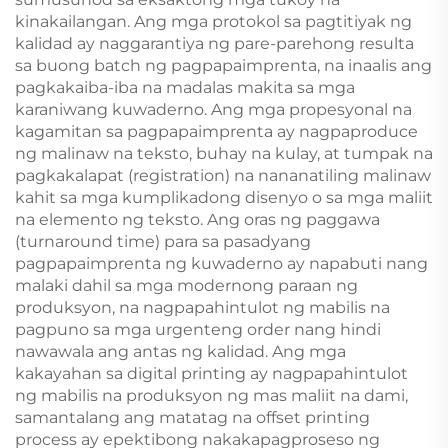
kinakailangan. Ang mga protokol sa pagtitiyak ng
kalidad ay naggarantiya ng pare-parehong resulta
sa buong batch ng pagpapaimprenta, na inaalis ang
pagkakaiba-iba na madalas makita sa mga
karaniwang kuwaderno. Ang mga propesyonal na
kagamitan sa pagpapaimprenta ay nagpaproduce
ng malinaw na teksto, buhay na kulay, at tumpak na
pagkakalapat (registration) na nananatiling malinaw
kahit sa mga kumplikadong disenyo o sa mga maliit
na elemento ng teksto. Ang oras ng paggawa
(turnaround time) para sa pasadyang
pagpapaimprenta ng kuwaderno ay napabuti nang
malaki dahil sa mga modernong paraan ng
produksyon, na nagpapahintulot ng mabilis na
pagpuno sa mga urgenteng order nang hindi
nawawala ang antas ng kalidad. Ang mga
kakayahan sa digital printing ay nagpapahintulot
ng mabilis na produksyon ng mas maliit na dami,
samantalang ang matatag na offset printing
process ay epektibong nakakapagproseso ng