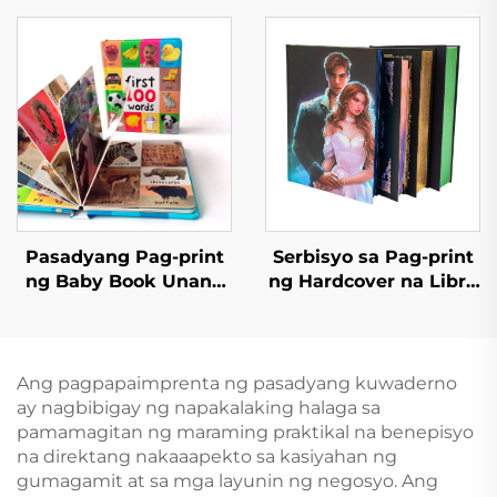
Mass Printing ng Libro
na Libro na may
Pasadyang Set ng
Buong Gold Foil
Hardcover na Libro
Stamping at
Embossing Hardcover
na Pag-print ng Libro
Pasadyang Pag-print
Serbisyo sa Pag-print
ng Baby Book Unang
ng Hardcover na Libro
100 Hayop na Salita
Self Publishing
Edukasyon na
Pasadyang Pag-print
Hardcover na Board
ng Romanza na
Book
Nobela na may
Ang pagpapaimprenta ng pasadyang kuwaderno
Sprayed Edges
ay nagbibigay ng napakalaking halaga sa
pamamagitan ng maraming praktikal na benepisyo
na direktang nakaaapekto sa kasiyahan ng
gumagamit at sa mga layunin ng negosyo. Ang