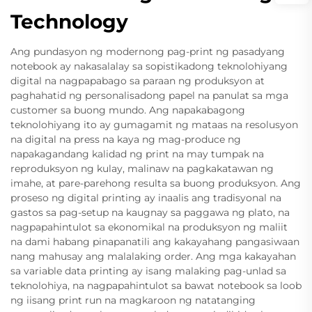
Technology
Ang pundasyon ng modernong pag-print ng pasadyang
notebook ay nakasalalay sa sopistikadong teknolohiyang
digital na nagpapabago sa paraan ng produksyon at
paghahatid ng personalisadong papel na panulat sa mga
customer sa buong mundo. Ang napakabagong
teknolohiyang ito ay gumagamit ng mataas na resolusyon
na digital na press na kaya ng mag-produce ng
napakagandang kalidad ng print na may tumpak na
reproduksyon ng kulay, malinaw na pagkakatawan ng
imahe, at pare-parehong resulta sa buong produksyon. Ang
proseso ng digital printing ay inaalis ang tradisyonal na
gastos sa pag-setup na kaugnay sa paggawa ng plato, na
nagpapahintulot sa ekonomikal na produksyon ng maliit
na dami habang pinapanatili ang kakayahang pangasiwaan
nang mahusay ang malalaking order. Ang mga kakayahan
sa variable data printing ay isang malaking pag-unlad sa
teknolohiya, na nagpapahintulot sa bawat notebook sa loob
ng iisang print run na magkaroon ng natatanging