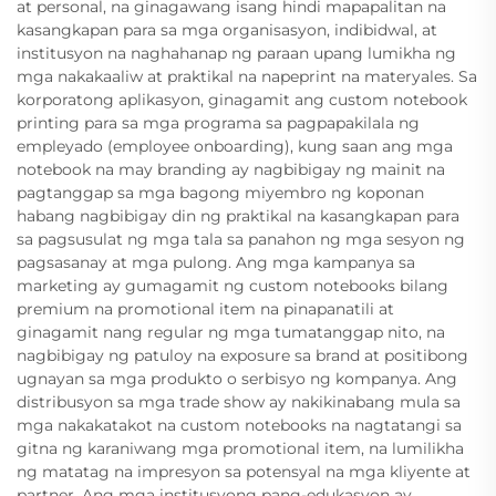
at personal, na ginagawang isang hindi mapapalitan na
kasangkapan para sa mga organisasyon, indibidwal, at
institusyon na naghahanap ng paraan upang lumikha ng
mga nakakaaliw at praktikal na napeprint na materyales. Sa
korporatong aplikasyon, ginagamit ang custom notebook
printing para sa mga programa sa pagpapakilala ng
empleyado (employee onboarding), kung saan ang mga
notebook na may branding ay nagbibigay ng mainit na
pagtanggap sa mga bagong miyembro ng koponan
habang nagbibigay din ng praktikal na kasangkapan para
sa pagsusulat ng mga tala sa panahon ng mga sesyon ng
pagsasanay at mga pulong. Ang mga kampanya sa
marketing ay gumagamit ng custom notebooks bilang
premium na promotional item na pinapanatili at
ginagamit nang regular ng mga tumatanggap nito, na
nagbibigay ng patuloy na exposure sa brand at positibong
ugnayan sa mga produkto o serbisyo ng kompanya. Ang
distribusyon sa mga trade show ay nakikinabang mula sa
mga nakakatakot na custom notebooks na nagtatangi sa
gitna ng karaniwang mga promotional item, na lumilikha
ng matatag na impresyon sa potensyal na mga kliyente at
partner. Ang mga institusyong pang-edukasyon ay