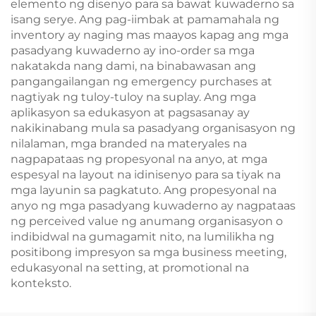
elemento ng disenyo para sa bawat kuwaderno sa
isang serye. Ang pag-iimbak at pamamahala ng
inventory ay naging mas maayos kapag ang mga
pasadyang kuwaderno ay ino-order sa mga
nakatakda nang dami, na binabawasan ang
pangangailangan ng emergency purchases at
nagtiyak ng tuloy-tuloy na suplay. Ang mga
aplikasyon sa edukasyon at pagsasanay ay
nakikinabang mula sa pasadyang organisasyon ng
nilalaman, mga branded na materyales na
nagpapataas ng propesyonal na anyo, at mga
espesyal na layout na idinisenyo para sa tiyak na
mga layunin sa pagkatuto. Ang propesyonal na
anyo ng mga pasadyang kuwaderno ay nagpataas
ng perceived value ng anumang organisasyon o
indibidwal na gumagamit nito, na lumilikha ng
positibong impresyon sa mga business meeting,
edukasyonal na setting, at promotional na
konteksto.