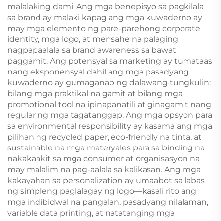
malalaking dami. Ang mga benepisyo sa pagkilala
sa brand ay malaki kapag ang mga kuwaderno ay
may mga elemento ng pare-parehong corporate
identity, mga logo, at mensahe na palaging
nagpapaalala sa brand awareness sa bawat
paggamit. Ang potensyal sa marketing ay tumataas
nang eksponensyal dahil ang mga pasadyang
kuwaderno ay gumaganap ng dalawang tungkulin:
bilang mga praktikal na gamit at bilang mga
promotional tool na ipinapanatili at ginagamit nang
regular ng mga tagatanggap. Ang mga opsyon para
sa environmental responsibility ay kasama ang mga
pilihan ng recycled paper, eco-friendly na tinta, at
sustainable na mga materyales para sa binding na
nakakaakit sa mga consumer at organisasyon na
may malalim na pag-aalala sa kalikasan. Ang mga
kakayahan sa personalization ay umaabot sa labas
ng simpleng paglalagay ng logo—kasali rito ang
mga indibidwal na pangalan, pasadyang nilalaman,
variable data printing, at natatanging mga