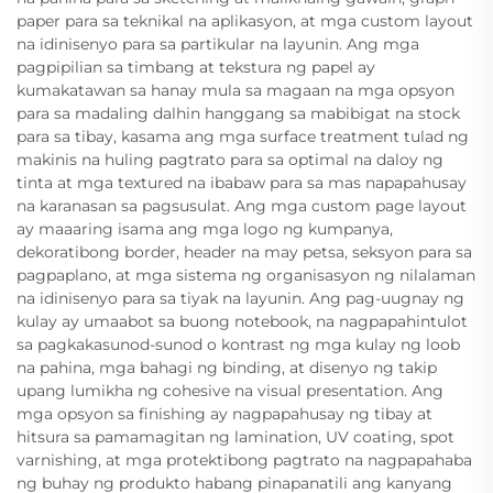
paper para sa teknikal na aplikasyon, at mga custom layout
na idinisenyo para sa partikular na layunin. Ang mga
pagpipilian sa timbang at tekstura ng papel ay
kumakatawan sa hanay mula sa magaan na mga opsyon
para sa madaling dalhin hanggang sa mabibigat na stock
para sa tibay, kasama ang mga surface treatment tulad ng
makinis na huling pagtrato para sa optimal na daloy ng
tinta at mga textured na ibabaw para sa mas napapahusay
na karanasan sa pagsusulat. Ang mga custom page layout
ay maaaring isama ang mga logo ng kumpanya,
dekoratibong border, header na may petsa, seksyon para sa
pagpaplano, at mga sistema ng organisasyon ng nilalaman
na idinisenyo para sa tiyak na layunin. Ang pag-uugnay ng
kulay ay umaabot sa buong notebook, na nagpapahintulot
sa pagkakasunod-sunod o kontrast ng mga kulay ng loob
na pahina, mga bahagi ng binding, at disenyo ng takip
upang lumikha ng cohesive na visual presentation. Ang
mga opsyon sa finishing ay nagpapahusay ng tibay at
hitsura sa pamamagitan ng lamination, UV coating, spot
varnishing, at mga protektibong pagtrato na nagpapahaba
ng buhay ng produkto habang pinapanatili ang kanyang