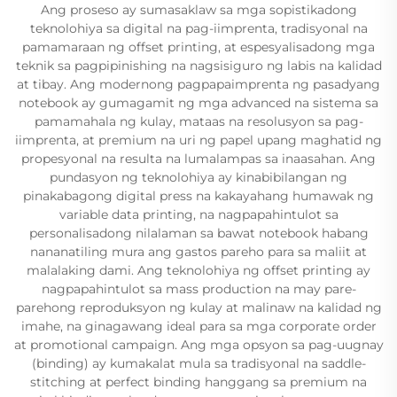
Ang proseso ay sumasaklaw sa mga sopistikadong
teknolohiya sa digital na pag-iimprenta, tradisyonal na
pamamaraan ng offset printing, at espesyalisadong mga
teknik sa pagpipinishing na nagsisiguro ng labis na kalidad
at tibay. Ang modernong pagpapaimprenta ng pasadyang
notebook ay gumagamit ng mga advanced na sistema sa
pamamahala ng kulay, mataas na resolusyon sa pag-
iimprenta, at premium na uri ng papel upang maghatid ng
propesyonal na resulta na lumalampas sa inaasahan. Ang
pundasyon ng teknolohiya ay kinabibilangan ng
pinakabagong digital press na kakayahang humawak ng
variable data printing, na nagpapahintulot sa
personalisadong nilalaman sa bawat notebook habang
nananatiling mura ang gastos pareho para sa maliit at
malalaking dami. Ang teknolohiya ng offset printing ay
nagpapahintulot sa mass production na may pare-
parehong reproduksyon ng kulay at malinaw na kalidad ng
imahe, na ginagawang ideal para sa mga corporate order
at promotional campaign. Ang mga opsyon sa pag-uugnay
(binding) ay kumakalat mula sa tradisyonal na saddle-
stitching at perfect binding hanggang sa premium na