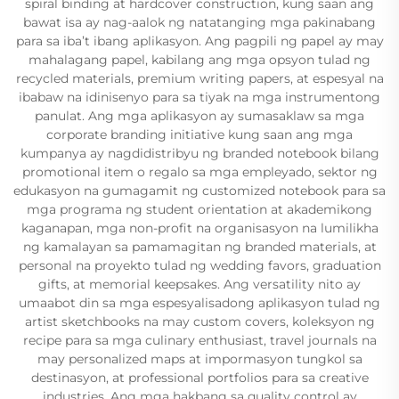
spiral binding at hardcover construction, kung saan ang
bawat isa ay nag-aalok ng natatanging mga pakinabang
para sa iba’t ibang aplikasyon. Ang pagpili ng papel ay may
mahalagang papel, kabilang ang mga opsyon tulad ng
recycled materials, premium writing papers, at espesyal na
ibabaw na idinisenyo para sa tiyak na mga instrumentong
panulat. Ang mga aplikasyon ay sumasaklaw sa mga
corporate branding initiative kung saan ang mga
kumpanya ay nagdidistribyu ng branded notebook bilang
promotional item o regalo sa mga empleyado, sektor ng
edukasyon na gumagamit ng customized notebook para sa
mga programa ng student orientation at akademikong
kaganapan, mga non-profit na organisasyon na lumilikha
ng kamalayan sa pamamagitan ng branded materials, at
personal na proyekto tulad ng wedding favors, graduation
gifts, at memorial keepsakes. Ang versatility nito ay
umaabot din sa mga espesyalisadong aplikasyon tulad ng
artist sketchbooks na may custom covers, koleksyon ng
recipe para sa mga culinary enthusiast, travel journals na
may personalized maps at impormasyon tungkol sa
destinasyon, at professional portfolios para sa creative
industries. Ang mga hakbang sa quality control ay