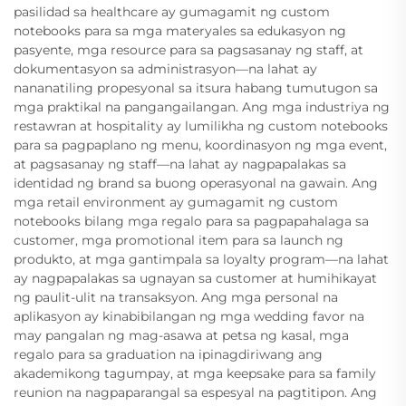
pasilidad sa healthcare ay gumagamit ng custom
notebooks para sa mga materyales sa edukasyon ng
pasyente, mga resource para sa pagsasanay ng staff, at
dokumentasyon sa administrasyon—na lahat ay
nananatiling propesyonal sa itsura habang tumutugon sa
mga praktikal na pangangailangan. Ang mga industriya ng
restawran at hospitality ay lumilikha ng custom notebooks
para sa pagpaplano ng menu, koordinasyon ng mga event,
at pagsasanay ng staff—na lahat ay nagpapalakas sa
identidad ng brand sa buong operasyonal na gawain. Ang
mga retail environment ay gumagamit ng custom
notebooks bilang mga regalo para sa pagpapahalaga sa
customer, mga promotional item para sa launch ng
produkto, at mga gantimpala sa loyalty program—na lahat
ay nagpapalakas sa ugnayan sa customer at humihikayat
ng paulit-ulit na transaksyon. Ang mga personal na
aplikasyon ay kinabibilangan ng mga wedding favor na
may pangalan ng mag-asawa at petsa ng kasal, mga
regalo para sa graduation na ipinagdiriwang ang
akademikong tagumpay, at mga keepsake para sa family
reunion na nagpaparangal sa espesyal na pagtitipon. Ang