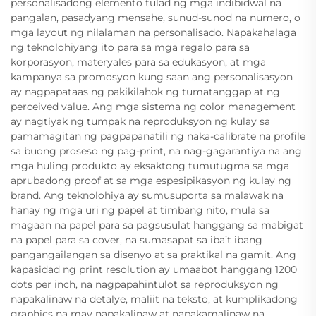
personalisadong elemento tulad ng mga indibidwal na
pangalan, pasadyang mensahe, sunud-sunod na numero, o
mga layout ng nilalaman na personalisado. Napakahalaga
ng teknolohiyang ito para sa mga regalo para sa
korporasyon, materyales para sa edukasyon, at mga
kampanya sa promosyon kung saan ang personalisasyon
ay nagpapataas ng pakikilahok ng tumatanggap at ng
perceived value. Ang mga sistema ng color management
ay nagtiyak ng tumpak na reproduksyon ng kulay sa
pamamagitan ng pagpapanatili ng naka-calibrate na profile
sa buong proseso ng pag-print, na nag-gagarantiya na ang
mga huling produkto ay eksaktong tumutugma sa mga
aprubadong proof at sa mga espesipikasyon ng kulay ng
brand. Ang teknolohiya ay sumusuporta sa malawak na
hanay ng mga uri ng papel at timbang nito, mula sa
magaan na papel para sa pagsusulat hanggang sa mabigat
na papel para sa cover, na sumasapat sa iba’t ibang
pangangailangan sa disenyo at sa praktikal na gamit. Ang
kapasidad ng print resolution ay umaabot hanggang 1200
dots per inch, na nagpapahintulot sa reproduksyon ng
napakalinaw na detalye, maliit na teksto, at kumplikadong
graphics na may napakalinaw at napakamalinaw na