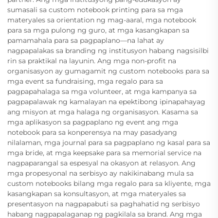
sumasali sa custom notebook printing para sa mga
materyales sa orientation ng mag-aaral, mga notebook
para sa mga pulong ng guro, at mga kasangkapan sa
pamamahala para sa pagpaplano—na lahat ay
nagpapalakas sa branding ng institusyon habang nagsisilbi
rin sa praktikal na layunin. Ang mga non-profit na
organisasyon ay gumagamit ng custom notebooks para sa
mga event sa fundraising, mga regalo para sa
pagpapahalaga sa mga volunteer, at mga kampanya sa
pagpapalawak ng kamalayan na epektibong ipinapahayag
ang misyon at mga halaga ng organisasyon. Kasama sa
mga aplikasyon sa pagpaplano ng event ang mga
notebook para sa konperensya na may pasadyang
nilalaman, mga journal para sa pagpaplano ng kasal para sa
mga bride, at mga keepsake para sa memorial service na
nagpaparangal sa espesyal na okasyon at relasyon. Ang
mga propesyonal na serbisyo ay nakikinabang mula sa
custom notebooks bilang mga regalo para sa kliyente, mga
kasangkapan sa konsultasyon, at mga materyales sa
presentasyon na nagpapabuti sa paghahatid ng serbisyo
habang nagpapalaganap ng pagkilala sa brand. Ang mga