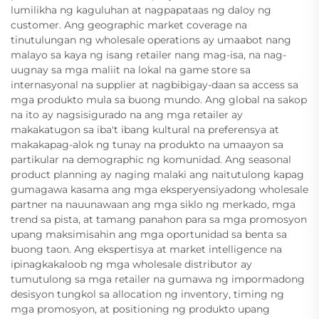
lumilikha ng kaguluhan at nagpapataas ng daloy ng
customer. Ang geographic market coverage na
tinutulungan ng wholesale operations ay umaabot nang
malayo sa kaya ng isang retailer nang mag-isa, na nag-
uugnay sa mga maliit na lokal na game store sa
internasyonal na supplier at nagbibigay-daan sa access sa
mga produkto mula sa buong mundo. Ang global na sakop
na ito ay nagsisigurado na ang mga retailer ay
makakatugon sa iba't ibang kultural na preferensya at
makakapag-alok ng tunay na produkto na umaayon sa
partikular na demographic ng komunidad. Ang seasonal
product planning ay naging malaki ang naitutulong kapag
gumagawa kasama ang mga eksperyensiyadong wholesale
partner na nauunawaan ang mga siklo ng merkado, mga
trend sa pista, at tamang panahon para sa mga promosyon
upang maksimisahin ang mga oportunidad sa benta sa
buong taon. Ang ekspertisya at market intelligence na
ipinagkakaloob ng mga wholesale distributor ay
tumutulong sa mga retailer na gumawa ng impormadong
desisyon tungkol sa allocation ng inventory, timing ng
mga promosyon, at positioning ng produkto upang