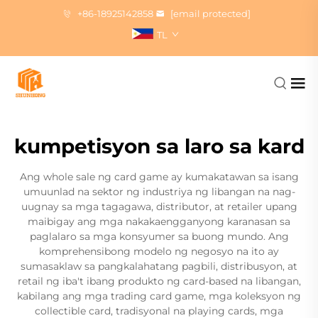
+86-18925142858
[email protected]
TL
kumpetisyon sa laro sa kard
Ang whole sale ng card game ay kumakatawan sa isang
umuunlad na sektor ng industriya ng libangan na nag-
uugnay sa mga tagagawa, distributor, at retailer upang
maibigay ang mga nakakaengganyong karanasan sa
paglalaro sa mga konsyumer sa buong mundo. Ang
komprehensibong modelo ng negosyo na ito ay
sumasaklaw sa pangkalahatang pagbili, distribusyon, at
retail ng iba't ibang produkto ng card-based na libangan,
kabilang ang mga trading card game, mga koleksyon ng
collectible card, tradisyonal na playing cards, mga