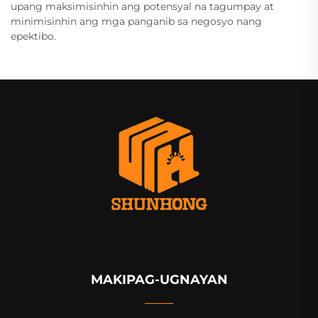
upang maksimisinhin ang potensyal na tagumpay at
minimisinhin ang mga panganib sa negosyo nang
epektibo.
MAKIPAG-UGNAYAN