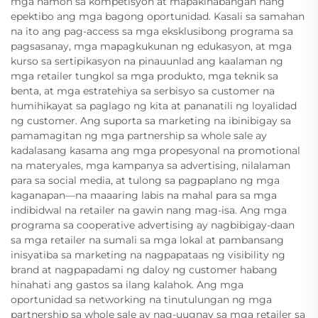
mga hamon sa kompetisyon at mapakinabangan nang
epektibo ang mga bagong oportunidad. Kasali sa samahan
na ito ang pag-access sa mga eksklusibong programa sa
pagsasanay, mga mapagkukunan ng edukasyon, at mga
kurso sa sertipikasyon na pinauunlad ang kaalaman ng
mga retailer tungkol sa mga produkto, mga teknik sa
benta, at mga estratehiya sa serbisyo sa customer na
humihikayat sa paglago ng kita at pananatili ng loyalidad
ng customer. Ang suporta sa marketing na ibinibigay sa
pamamagitan ng mga partnership sa whole sale ay
kadalasang kasama ang mga propesyonal na promotional
na materyales, mga kampanya sa advertising, nilalaman
para sa social media, at tulong sa pagpaplano ng mga
kaganapan—na maaaring labis na mahal para sa mga
indibidwal na retailer na gawin nang mag-isa. Ang mga
programa sa cooperative advertising ay nagbibigay-daan
sa mga retailer na sumali sa mga lokal at pambansang
inisyatiba sa marketing na nagpapataas ng visibility ng
brand at nagpapadami ng daloy ng customer habang
hinahati ang gastos sa ilang kalahok. Ang mga
oportunidad sa networking na tinutulungan ng mga
partnership sa whole sale ay nag-uugnay sa mga retailer sa