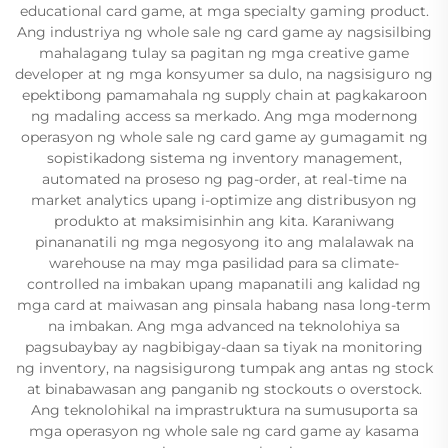
educational card game, at mga specialty gaming product.
Ang industriya ng whole sale ng card game ay nagsisilbing
mahalagang tulay sa pagitan ng mga creative game
developer at ng mga konsyumer sa dulo, na nagsisiguro ng
epektibong pamamahala ng supply chain at pagkakaroon
ng madaling access sa merkado. Ang mga modernong
operasyon ng whole sale ng card game ay gumagamit ng
sopistikadong sistema ng inventory management,
automated na proseso ng pag-order, at real-time na
market analytics upang i-optimize ang distribusyon ng
produkto at maksimisinhin ang kita. Karaniwang
pinananatili ng mga negosyong ito ang malalawak na
warehouse na may mga pasilidad para sa climate-
controlled na imbakan upang mapanatili ang kalidad ng
mga card at maiwasan ang pinsala habang nasa long-term
na imbakan. Ang mga advanced na teknolohiya sa
pagsubaybay ay nagbibigay-daan sa tiyak na monitoring
ng inventory, na nagsisigurong tumpak ang antas ng stock
at binabawasan ang panganib ng stockouts o overstock.
Ang teknolohikal na imprastruktura na sumusuporta sa
mga operasyon ng whole sale ng card game ay kasama