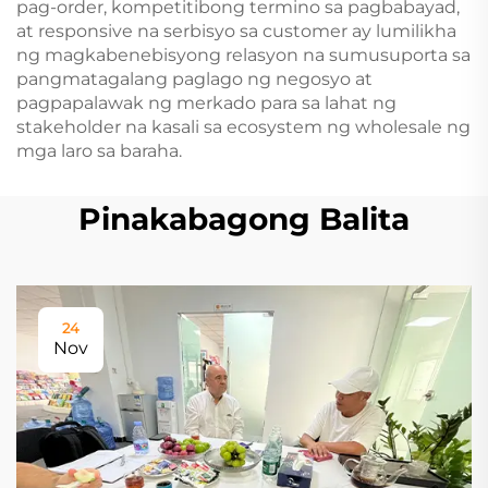
pag-order, kompetitibong termino sa pagbabayad,
at responsive na serbisyo sa customer ay lumilikha
ng magkabenebisyong relasyon na sumusuporta sa
pangmatagalang paglago ng negosyo at
pagpapalawak ng merkado para sa lahat ng
stakeholder na kasali sa ecosystem ng wholesale ng
mga laro sa baraha.
Pinakabagong Balita
24
Nov