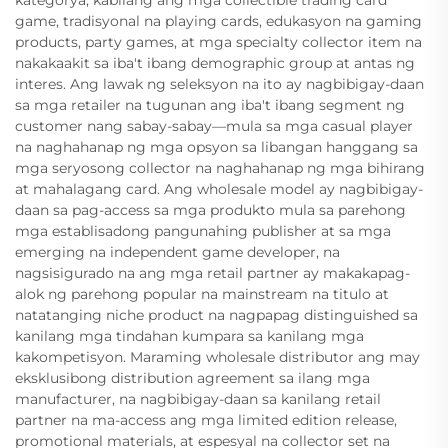
kategorya, kabilang ang mga collectible trading card
game, tradisyonal na playing cards, edukasyon na gaming
products, party games, at mga specialty collector item na
nakakaakit sa iba't ibang demographic group at antas ng
interes. Ang lawak ng seleksyon na ito ay nagbibigay-daan
sa mga retailer na tugunan ang iba't ibang segment ng
customer nang sabay-sabay—mula sa mga casual player
na naghahanap ng mga opsyon sa libangan hanggang sa
mga seryosong collector na naghahanap ng mga bihirang
at mahalagang card. Ang wholesale model ay nagbibigay-
daan sa pag-access sa mga produkto mula sa parehong
mga establisadong pangunahing publisher at sa mga
emerging na independent game developer, na
nagsisigurado na ang mga retail partner ay makakapag-
alok ng parehong popular na mainstream na titulo at
natatanging niche product na nagpapag distinguished sa
kanilang mga tindahan kumpara sa kanilang mga
kakompetisyon. Maraming wholesale distributor ang may
eksklusibong distribution agreement sa ilang mga
manufacturer, na nagbibigay-daan sa kanilang retail
partner na ma-access ang mga limited edition release,
promotional materials, at espesyal na collector set na