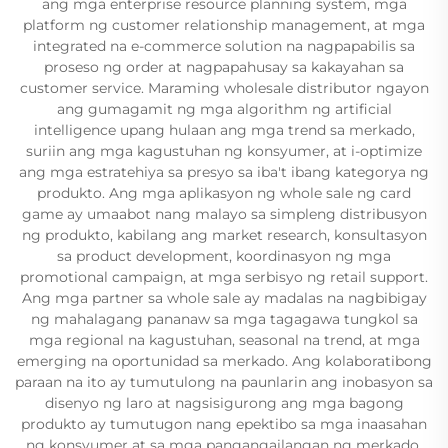
ang mga enterprise resource planning system, mga
platform ng customer relationship management, at mga
integrated na e-commerce solution na nagpapabilis sa
proseso ng order at nagpapahusay sa kakayahan sa
customer service. Maraming wholesale distributor ngayon
ang gumagamit ng mga algorithm ng artificial
intelligence upang hulaan ang mga trend sa merkado,
suriin ang mga kagustuhan ng konsyumer, at i-optimize
ang mga estratehiya sa presyo sa iba't ibang kategorya ng
produkto. Ang mga aplikasyon ng whole sale ng card
game ay umaabot nang malayo sa simpleng distribusyon
ng produkto, kabilang ang market research, konsultasyon
sa product development, koordinasyon ng mga
promotional campaign, at mga serbisyo ng retail support.
Ang mga partner sa whole sale ay madalas na nagbibigay
ng mahalagang pananaw sa mga tagagawa tungkol sa
mga regional na kagustuhan, seasonal na trend, at mga
emerging na oportunidad sa merkado. Ang kolaboratibong
paraan na ito ay tumutulong na paunlarin ang inobasyon sa
disenyo ng laro at nagsisigurong ang mga bagong
produkto ay tumutugon nang epektibo sa mga inaasahan
ng konsyumer at sa mga pangangailangan ng merkado.