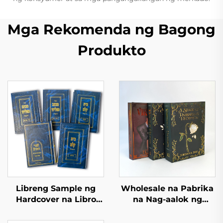
Mga Rekomenda ng Bagong
Produkto
Libreng Sample ng
Wholesale na Pabrika
Hardcover na Libro
na Nag-aalok ng
Mabilis na Lead Time
Mataas na Kalidad na
Mass Printing ng Libro
Pag-print ng Aklat,