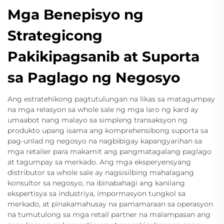
Mga Benepisyo ng
Strategicong
Pakikipagsanib at Suporta
sa Paglago ng Negosyo
Ang estratehikong pagtutulungan na likas sa matagumpay
na mga relasyon sa whole sale ng mga laro ng kard ay
umaabot nang malayo sa simpleng transaksyon ng
produkto upang isama ang komprehensibong suporta sa
pag-unlad ng negosyo na nagbibigay kapangyarihan sa
mga retailer para makamit ang pangmatagalang paglago
at tagumpay sa merkado. Ang mga eksperyensyang
distributor sa whole sale ay nagsisilbing mahalagang
konsultor sa negosyo, na ibinabahagi ang kanilang
ekspertisya sa industriya, impormasyon tungkol sa
merkado, at pinakamahusay na pamamaraan sa operasyon
na tumutulong sa mga retail partner na malampasan ang