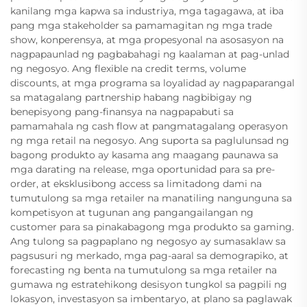
kanilang mga kapwa sa industriya, mga tagagawa, at iba
pang mga stakeholder sa pamamagitan ng mga trade
show, konperensya, at mga propesyonal na asosasyon na
nagpapaunlad ng pagbabahagi ng kaalaman at pag-unlad
ng negosyo. Ang flexible na credit terms, volume
discounts, at mga programa sa loyalidad ay nagpaparangal
sa matagalang partnership habang nagbibigay ng
benepisyong pang-finansya na nagpapabuti sa
pamamahala ng cash flow at pangmatagalang operasyon
ng mga retail na negosyo. Ang suporta sa paglulunsad ng
bagong produkto ay kasama ang maagang paunawa sa
mga darating na release, mga oportunidad para sa pre-
order, at eksklusibong access sa limitadong dami na
tumutulong sa mga retailer na manatiling nangunguna sa
kompetisyon at tugunan ang pangangailangan ng
customer para sa pinakabagong mga produkto sa gaming.
Ang tulong sa pagpaplano ng negosyo ay sumasaklaw sa
pagsusuri ng merkado, mga pag-aaral sa demograpiko, at
forecasting ng benta na tumutulong sa mga retailer na
gumawa ng estratehikong desisyon tungkol sa pagpili ng
lokasyon, investasyon sa imbentaryo, at plano sa paglawak