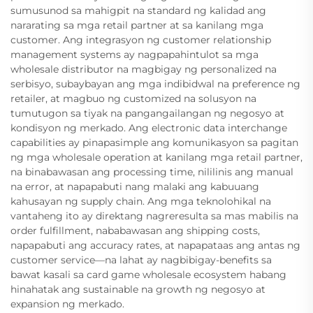
sumusunod sa mahigpit na standard ng kalidad ang
nararating sa mga retail partner at sa kanilang mga
customer. Ang integrasyon ng customer relationship
management systems ay nagpapahintulot sa mga
wholesale distributor na magbigay ng personalized na
serbisyo, subaybayan ang mga indibidwal na preference ng
retailer, at magbuo ng customized na solusyon na
tumutugon sa tiyak na pangangailangan ng negosyo at
kondisyon ng merkado. Ang electronic data interchange
capabilities ay pinapasimple ang komunikasyon sa pagitan
ng mga wholesale operation at kanilang mga retail partner,
na binabawasan ang processing time, nililinis ang manual
na error, at napapabuti nang malaki ang kabuuang
kahusayan ng supply chain. Ang mga teknolohikal na
vantaheng ito ay direktang nagreresulta sa mas mabilis na
order fulfillment, nababawasan ang shipping costs,
napapabuti ang accuracy rates, at napapataas ang antas ng
customer service—na lahat ay nagbibigay-benefits sa
bawat kasali sa card game wholesale ecosystem habang
hinahatak ang sustainable na growth ng negosyo at
expansion ng merkado.