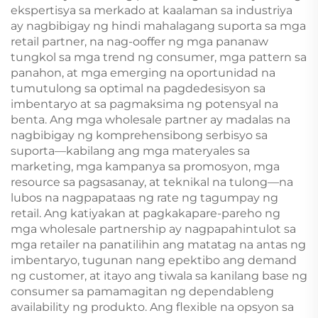
ekspertisya sa merkado at kaalaman sa industriya
ay nagbibigay ng hindi mahalagang suporta sa mga
retail partner, na nag-ooffer ng mga pananaw
tungkol sa mga trend ng consumer, mga pattern sa
panahon, at mga emerging na oportunidad na
tumutulong sa optimal na pagdedesisyon sa
imbentaryo at sa pagmaksima ng potensyal na
benta. Ang mga wholesale partner ay madalas na
nagbibigay ng komprehensibong serbisyo sa
suporta—kabilang ang mga materyales sa
marketing, mga kampanya sa promosyon, mga
resource sa pagsasanay, at teknikal na tulong—na
lubos na nagpapataas ng rate ng tagumpay ng
retail. Ang katiyakan at pagkakapare-pareho ng
mga wholesale partnership ay nagpapahintulot sa
mga retailer na panatilihin ang matatag na antas ng
imbentaryo, tugunan nang epektibo ang demand
ng customer, at itayo ang tiwala sa kanilang base ng
consumer sa pamamagitan ng dependableng
availability ng produkto. Ang flexible na opsyon sa