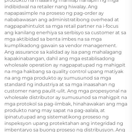
produkto na maaaring mahirap hanapin ng mga
indibidwal na retailer nang hiwalay. Ang
napapasimple na proseso ng pag-order ay
nababawasan ang administratibong overhead at
nagpapahintulot sa mga retail partner na i-focus
ang kanilang enerhiya sa serbisyo sa customer at sa
mga aktibidad sa benta imbes na sa mga
kumplikadong gawain sa vendor management.
Ang assurance sa kalidad ay isa pang mahalagang
kapakinabangan, dahil ang mga establisadong
wholesale operation ay nagpapatupad ng mahigpit
na mga hakbang sa quality control upang matiyak
na ang mga produkto ay sumusunod sa mga
standard ng industriya at sa mga inaasahan ng
customer nang paulit-ulit. Ang mga propesyonal na
wholesale distributor ay sumusunod sa mahigpit na
mga protokol sa pag-iimbak, hinahawakan ang mga
produkto nang may sapat na pag-aalala, at
ipinatutupad ang sistematikong proseso ng
inspeksyon upang protektahan ang integridad ng
imbentaryo sa buong proseso ng distribusyon. Ang