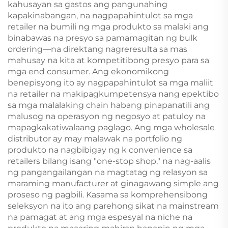
kahusayan sa gastos ang pangunahing
kapakinabangan, na nagpapahintulot sa mga
retailer na bumili ng mga produkto sa malaki ang
binabawas na presyo sa pamamagitan ng bulk
ordering—na direktang nagreresulta sa mas
mahusay na kita at kompetitibong presyo para sa
mga end consumer. Ang ekonomikong
benepisyong ito ay nagpapahintulot sa mga maliit
na retailer na makipagkumpetensya nang epektibo
sa mga malalaking chain habang pinapanatili ang
malusog na operasyon ng negosyo at patuloy na
mapagkakatiwalaang paglago. Ang mga wholesale
distributor ay may malawak na portfolio ng
produkto na nagbibigay ng k convenience sa
retailers bilang isang "one-stop shop," na nag-aalis
ng pangangailangan na magtatag ng relasyon sa
maraming manufacturer at ginagawang simple ang
proseso ng pagbili. Kasama sa komprehensibong
seleksyon na ito ang parehong sikat na mainstream
na pamagat at ang mga espesyal na niche na