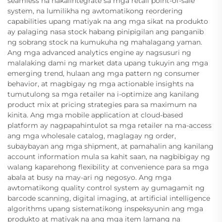
seamless na nakaiintegrate sa mga retail point-of-sale
system, na lumilikha ng awtomatikong reordering
capabilities upang matiyak na ang mga sikat na produkto
ay palaging nasa stock habang pinipigilan ang panganib
ng sobrang stock na kumukuha ng mahalagang yaman.
Ang mga advanced analytics engine ay nagsusuri ng
malalaking dami ng market data upang tukuyin ang mga
emerging trend, hulaan ang mga pattern ng consumer
behavior, at magbigay ng mga actionable insights na
tumutulong sa mga retailer na i-optimize ang kanilang
product mix at pricing strategies para sa maximum na
kinita. Ang mga mobile application at cloud-based
platform ay nagpapahintulot sa mga retailer na ma-access
ang mga wholesale catalog, maglagay ng order,
subaybayan ang mga shipment, at pamahalin ang kanilang
account information mula sa kahit saan, na nagbibigay ng
walang kaparehong flexibility at convenience para sa mga
abala at busy na may-ari ng negosyo. Ang mga
awtomatikong quality control system ay gumagamit ng
barcode scanning, digital imaging, at artificial intelligence
algorithms upang sistematikong inspeksyunin ang mga
produkto at matiyak na ang mga item lamang na