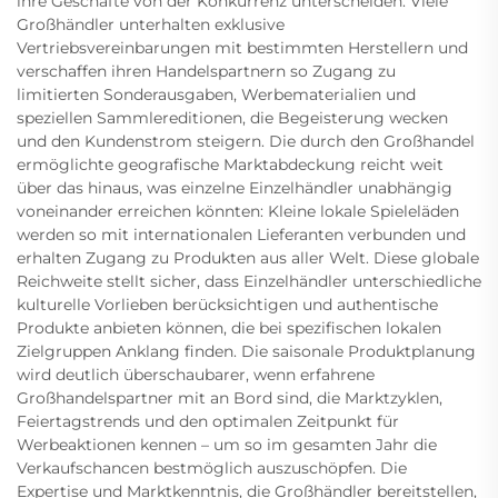
ihre Geschäfte von der Konkurrenz unterscheiden. Viele
Großhändler unterhalten exklusive
Vertriebsvereinbarungen mit bestimmten Herstellern und
verschaffen ihren Handelspartnern so Zugang zu
limitierten Sonderausgaben, Werbematerialien und
speziellen Sammlereditionen, die Begeisterung wecken
und den Kundenstrom steigern. Die durch den Großhandel
ermöglichte geografische Marktabdeckung reicht weit
über das hinaus, was einzelne Einzelhändler unabhängig
voneinander erreichen könnten: Kleine lokale Spieleläden
werden so mit internationalen Lieferanten verbunden und
erhalten Zugang zu Produkten aus aller Welt. Diese globale
Reichweite stellt sicher, dass Einzelhändler unterschiedliche
kulturelle Vorlieben berücksichtigen und authentische
Produkte anbieten können, die bei spezifischen lokalen
Zielgruppen Anklang finden. Die saisonale Produktplanung
wird deutlich überschaubarer, wenn erfahrene
Großhandelspartner mit an Bord sind, die Marktzyklen,
Feiertagstrends und den optimalen Zeitpunkt für
Werbeaktionen kennen – um so im gesamten Jahr die
Verkaufschancen bestmöglich auszuschöpfen. Die
Expertise und Marktkenntnis, die Großhändler bereitstellen,