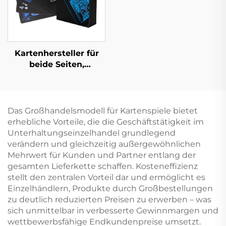
Kartenhersteller für
beide Seiten,
Lieferanten für
Kartenspiele,
Spielkarten,
individueller Druck
Das Großhandelsmodell für Kartenspiele bietet
und
erhebliche Vorteile, die die Geschäftstätigkeit im
Verpackungsdruck für
Unterhaltungseinzelhandel grundlegend
Erwachsene und
verändern und gleichzeitig außergewöhnlichen
Paare
Mehrwert für Kunden und Partner entlang der
gesamten Lieferkette schaffen. Kosteneffizienz
stellt den zentralen Vorteil dar und ermöglicht es
Einzelhändlern, Produkte durch Großbestellungen
zu deutlich reduzierten Preisen zu erwerben – was
sich unmittelbar in verbesserte Gewinnmargen und
wettbewerbsfähige Endkundenpreise umsetzt.