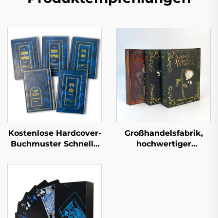
Kostenlose Hardcover-
Großhandelsfabrik,
Buchmuster Schnelle
hochwertiger
Lieferzeit Großserien-
Buchdruckservice,
Buchdruck
Hardcover-Buchdruck,
Kundenspezifischer
feste Einbandbücher,
Hardcover-Buch-Set-
Großauflagen, Druck
Druck
mit lackierten Kanten