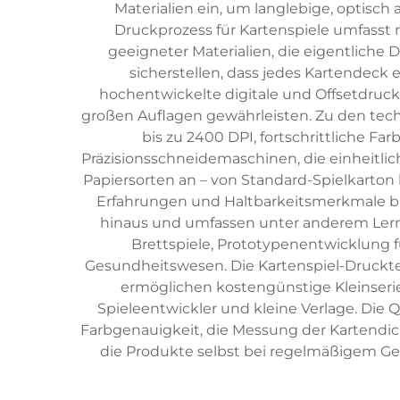
Materialien ein, um langlebige, optisc
Druckprozess für Kartenspiele umfasst 
geeigneter Materialien, die eigentliche
sicherstellen, dass jedes Kartendeck
hochentwickelte digitale und Offsetdruck
großen Auflagen gewährleisten. Zu den tec
bis zu 2400 DPI, fortschrittliche F
Präzisionsschneidemaschinen, die einheitlic
Papiersorten an – von Standard-Spielkarton 
Erfahrungen und Haltbarkeitsmerkmale bie
hinaus und umfassen unter anderem Lernk
Brettspiele, Prototypenentwicklung 
Gesundheitswesen. Die Kartenspiel-Drucktec
ermöglichen kostengünstige Kleinserie
Spieleentwickler und kleine Verlage. Die
Farbgenauigkeit, die Messung der Kartendick
die Produkte selbst bei regelmäßigem Gebr