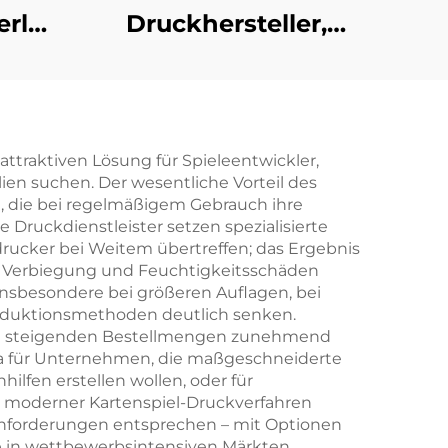
erlag
Druckhersteller,
für
Vorder- und
e
Rückseite beidseitig
mane
bedruckte
en
Pokerspielkarte
attraktiven Lösung für Spieleentwickler,
n suchen. Der wesentliche Vorteil des
ver-
en, die bei regelmäßigem Gebrauch ihre
e Druckdienstleister setzen spezialisierte
drucker bei Weitem übertreffen; das Ergebnis
lag
iß, Verbiegung und Feuchtigkeitsschäden
 insbesondere bei größeren Auflagen, bei
roduktionsmethoden deutlich senken.
h mit steigenden Bestellmengen zunehmend
etwa für Unternehmen, die maßgeschneiderte
lfen erstellen wollen, oder für
en moderner Kartenspiel-Druckverfahren
enanforderungen entsprechen – mit Optionen
e in wettbewerbsintensiven Märkten