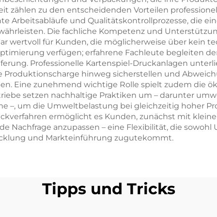
eit zählen zu den entscheidenden Vorteilen professionel
te Arbeitsabläufe und Qualitätskontrollprozesse, die ei
ährleisten. Die fachliche Kompetenz und Unterstützung
zbar wertvoll für Kunden, die möglicherweise über kein
ptimierung verfügen; erfahrene Fachleute begleiten d
ferung. Professionelle Kartenspiel-Druckanlagen unterl
e Produktionscharge hinweg sicherstellen und Abweichu
ßen. Eine zunehmend wichtige Rolle spielt zudem die ök
triebe setzen nachhaltige Praktiken um – darunter umw
 –, um die Umweltbelastung bei gleichzeitig hoher Pro
Druckverfahren ermöglicht es Kunden, zunächst mit klei
e Nachfrage anzupassen – eine Flexibilität, die sowohl
icklung und Markteinführung zugutekommt.
Tipps und Tricks