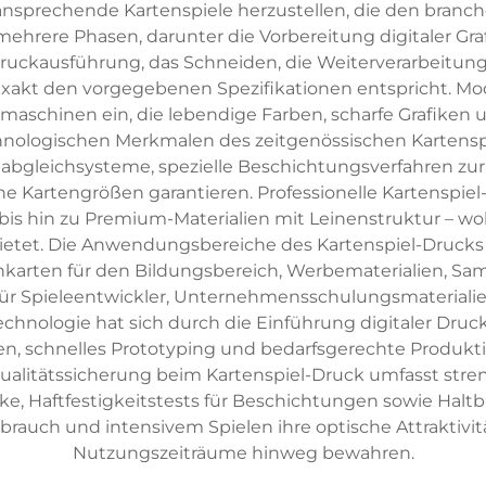
h ansprechende Kartenspiele herzustellen, die den bran
mehrere Phasen, darunter die Vorbereitung digitaler Gr
 Druckausführung, das Schneiden, die Weiterverarbeitu
 exakt den vorgegebenen Spezifikationen entspricht. M
maschinen ein, die lebendige Farben, scharfe Grafiken u
hnologischen Merkmalen des zeitgenössischen Kartens
arbabgleichsysteme, spezielle Beschichtungsverfahren zu
he Kartengrößen garantieren. Professionelle Kartenspi
bis hin zu Premium-Materialien mit Leinenstruktur – wo
tet. Die Anwendungsbereiche des Kartenspiel-Drucks re
arten für den Bildungsbereich, Werbematerialien, Sa
für Spieleentwickler, Unternehmensschulungsmaterialien
hnologie hat sich durch die Einführung digitaler Druck
n, schnelles Prototyping und bedarfsgerechte Produktio
 Qualitätssicherung beim Kartenspiel-Druck umfasst stre
e, Haftfestigkeitstests für Beschichtungen sowie Halt
auch und intensivem Spielen ihre optische Attraktivitä
Nutzungszeiträume hinweg bewahren.