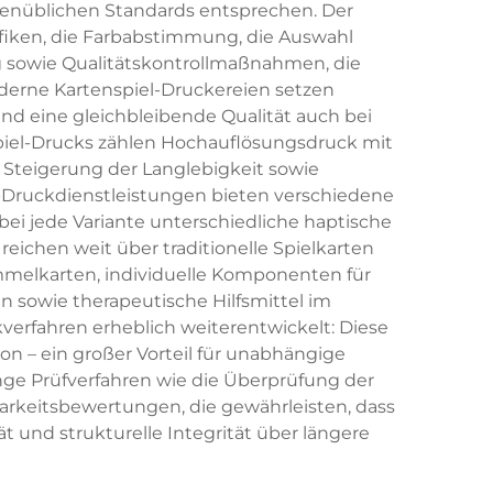
chenüblichen Standards entsprechen. Der
afiken, die Farbabstimmung, die Auswahl
ng sowie Qualitätskontrollmaßnahmen, die
oderne Kartenspiel-Druckereien setzen
nd eine gleichbleibende Qualität auch bei
piel-Drucks zählen Hochauflösungsdruck mit
r Steigerung der Langlebigkeit sowie
el-Druckdienstleistungen bieten verschiedene
bei jede Variante unterschiedliche haptische
ichen weit über traditionelle Spielkarten
mmelkarten, individuelle Komponenten für
 sowie therapeutische Hilfsmittel im
verfahren erheblich weiterentwickelt: Diese
n – ein großer Vorteil für unabhängige
nge Prüfverfahren wie die Überprüfung der
barkeitsbewertungen, die gewährleisten, dass
t und strukturelle Integrität über längere