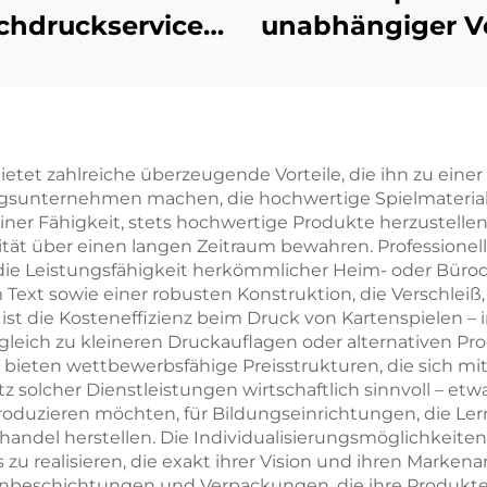
chdruckservice
unabhängiger V
Selbstverlag
Druckservice 
geschneidertes
romantisch
Liebesroman-
Belletristik-Ro
uchdruck mit
mit lackiert
etet zahlreiche überzeugende Vorteile, die ihn zu einer 
nternehmen machen, die hochwertige Spielmaterialie
ckierten Kanten
Kanten Hardco
seiner Fähigkeit, stets hochwertige Produkte herzustell
Buch mit
rität über einen langen Zeitraum bewahren. Professionell
 die Leistungsfähigkeit herkömmlicher Heim- oder Büro
Schutzumsch
 Text sowie einer robusten Konstruktion, die Verschle
 ist die Kosteneffizienz beim Druck von Kartenspielen –
gleich zu kleineren Druckauflagen oder alternativen P
ter bieten wettbewerbsfähige Preisstrukturen, die sic
atz solcher Dienstleistungen wirtschaftlich sinnvoll – 
duzieren möchten, für Bildungseinrichtungen, die Lernhi
elhandel herstellen. Die Individualisierungsmöglichkeit
 zu realisieren, die exakt ihrer Vision und ihren Mark
henbeschichtungen und Verpackungen, die ihre Produkt