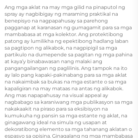
Gilid, Nobela na may
at Pag-iimpake para
Ang mga aklat na may mga gilid na pinaputol ng
Dust Jacket
sa mga Matatanda at
spray ay nagbibigay ng maraming praktikal na
Mag-asawa
benepisyo na nagpapahusay sa parehong
pagganap at karanasan ng gumagamit para sa mga
mambabasa at mga kolektor. Ang protektibong
patong ay lumilikha ng epektibong hadlang laban
sa pagtipon ng alikabok, na nagpipigil sa mga
partikulo na dumepende sa pagitan ng mga pahina
at kaya’y binabawasan nang malaki ang
pangangailangan ng paglilinis. Ang tampok na ito
ay lalo pang kapaki-pakinabang para sa mga aklat
na nakaimbak sa bukas na mga estante o sa mga
kapaligiran na may mataas na antas ng alikabok.
Ang mas napapahusay na visual appeal ay
nagbabago sa karaniwang mga publikasyon sa mga
nakakaakit na piraso para sa eksibisyon na
kumukuha ng pansin sa mga estante ng aklat, na
ginagawang ideal na simula ng usapan at
dekoratibong elemento sa mga tahanang aklatan o
espasyo sa opisina. Ginagalang ng mga mambabasa