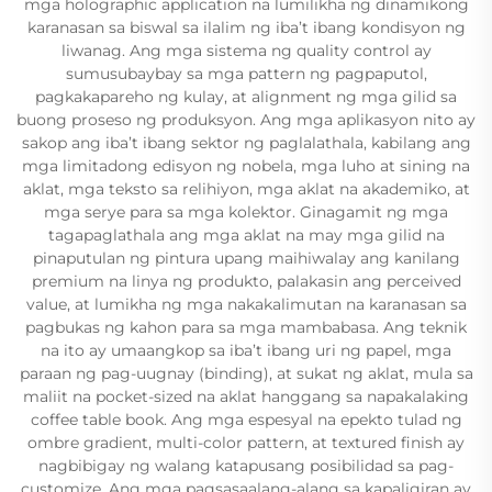
mga holographic application na lumilikha ng dinamikong
karanasan sa biswal sa ilalim ng iba’t ibang kondisyon ng
liwanag. Ang mga sistema ng quality control ay
sumusubaybay sa mga pattern ng pagpaputol,
pagkakapareho ng kulay, at alignment ng mga gilid sa
buong proseso ng produksyon. Ang mga aplikasyon nito ay
sakop ang iba’t ibang sektor ng paglalathala, kabilang ang
mga limitadong edisyon ng nobela, mga luho at sining na
aklat, mga teksto sa relihiyon, mga aklat na akademiko, at
mga serye para sa mga kolektor. Ginagamit ng mga
tagapaglathala ang mga aklat na may mga gilid na
pinaputulan ng pintura upang maihiwalay ang kanilang
premium na linya ng produkto, palakasin ang perceived
value, at lumikha ng mga nakakalimutan na karanasan sa
pagbukas ng kahon para sa mga mambabasa. Ang teknik
na ito ay umaangkop sa iba’t ibang uri ng papel, mga
paraan ng pag-uugnay (binding), at sukat ng aklat, mula sa
maliit na pocket-sized na aklat hanggang sa napakalaking
coffee table book. Ang mga espesyal na epekto tulad ng
ombre gradient, multi-color pattern, at textured finish ay
nagbibigay ng walang katapusang posibilidad sa pag-
customize. Ang mga pagsasaalang-alang sa kapaligiran ay