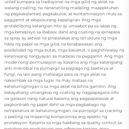
unlad kumpara sa tradisyonal na mga gilid ng aklat na
walang coating, na nananatiling madaling maapektuhan
ng pagkakalantad, pagkabulok, at kontaminasyon mula sa
paggamit at eksposurang kapaligiran. Ang mga
protektibong katangian nito ay umaabot pa sa labas ng
mga benepisyo sa ibabaw, dahil ang coating na ipinapasa
sa spray ay aktwal na pinalalakas ang istruktura ng mga
hibla ng papel sa mga gilid, na binabawasan ang
posibilidad ng mga butas, mga baluktot, o paghihiwalay na
karaniwang nangyayari sa madalas na paggamit. Ang mga
modernong pormulasyon ay kasama ang mga katangiang
anti-mikrobial na pumipigil sa paglago ng bakterya at
fungi, na lalo pang mahalaga para sa mga aklat na
nakaimbak sa mga lugar na may mataas na
kahalumigmigan o sa mga aklat na bihira gamitin. Ang
kakayahang umangkop ng coating ay nagpapagana nito
na galawin nang natural kasama ang pagpapalawak at
pagkontrakt ng papel dahil sa mga pagbabago ng
temperatura at kahalumigmigan, na pumipigil sa cracking
o peeling na maaaring kompromisa ang epekto ng
proteksyon. Kasama sa mga hakbang sa quality control sa
panahon ng produksyon ang adhesion testing, mga