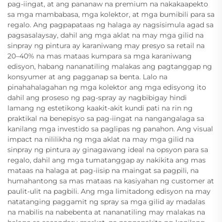
pag-iingat, at ang pananaw na premium na nakakaapekto
sa mga mambabasa, mga kolektor, at mga bumibili para sa
regalo. Ang pagpapataas ng halaga ay nagsisimula agad sa
pagsasalaysay, dahil ang mga aklat na may mga gilid na
sinpray ng pintura ay karaniwang may presyo sa retail na
20–40% na mas mataas kumpara sa mga karaniwang
edisyon, habang nananatiling malakas ang pagtanggap ng
konsyumer at ang pagganap sa benta. Lalo na
pinahahalagahan ng mga kolektor ang mga edisyong ito
dahil ang proseso ng pag-spray ay nagbibigay hindi
lamang ng estetikong kaakit-akit kundi pati na rin ng
praktikal na benepisyo sa pag-iingat na nangangalaga sa
kanilang mga investido sa paglipas ng panahon. Ang visual
impact na nililikha ng mga aklat na may mga gilid na
sinpray ng pintura ay ginagawang ideal na opsyon para sa
regalo, dahil ang mga tumatanggap ay nakikita ang mas
mataas na halaga at pag-iisip na maingat sa pagpili, na
humahantong sa mas mataas na kasiyahan ng customer at
paulit-ulit na pagbili. Ang mga limitadong edisyon na may
natatanging paggamit ng spray sa mga gilid ay madalas
na mabilis na nabebenta at nananatiling may malakas na