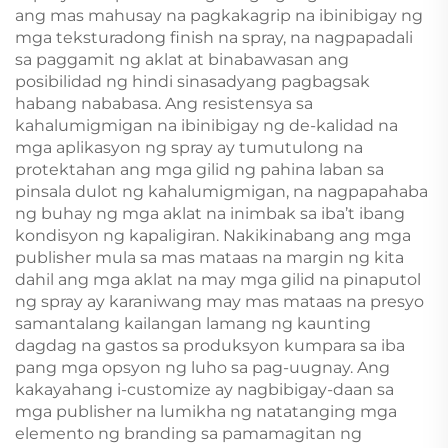
ang mas mahusay na pagkakagrip na ibinibigay ng
mga teksturadong finish na spray, na nagpapadali
sa paggamit ng aklat at binabawasan ang
posibilidad ng hindi sinasadyang pagbagsak
habang nababasa. Ang resistensya sa
kahalumigmigan na ibinibigay ng de-kalidad na
mga aplikasyon ng spray ay tumutulong na
protektahan ang mga gilid ng pahina laban sa
pinsala dulot ng kahalumigmigan, na nagpapahaba
ng buhay ng mga aklat na inimbak sa iba’t ibang
kondisyon ng kapaligiran. Nakikinabang ang mga
publisher mula sa mas mataas na margin ng kita
dahil ang mga aklat na may mga gilid na pinaputol
ng spray ay karaniwang may mas mataas na presyo
samantalang kailangan lamang ng kaunting
dagdag na gastos sa produksyon kumpara sa iba
pang mga opsyon ng luho sa pag-uugnay. Ang
kakayahang i-customize ay nagbibigay-daan sa
mga publisher na lumikha ng natatanging mga
elemento ng branding sa pamamagitan ng