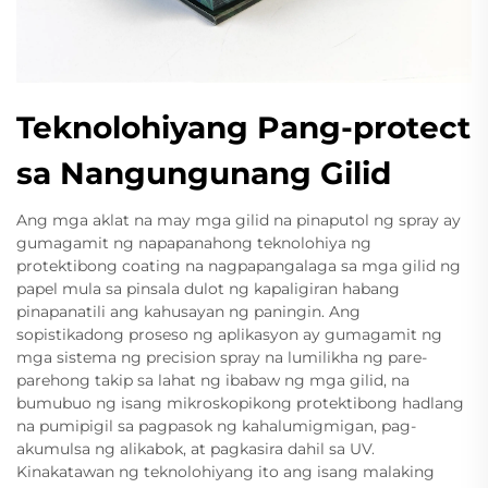
Teknolohiyang Pang-protect
sa Nangungunang Gilid
Ang mga aklat na may mga gilid na pinaputol ng spray ay
gumagamit ng napapanahong teknolohiya ng
protektibong coating na nagpapangalaga sa mga gilid ng
papel mula sa pinsala dulot ng kapaligiran habang
pinapanatili ang kahusayan ng paningin. Ang
sopistikadong proseso ng aplikasyon ay gumagamit ng
mga sistema ng precision spray na lumilikha ng pare-
parehong takip sa lahat ng ibabaw ng mga gilid, na
bumubuo ng isang mikroskopikong protektibong hadlang
na pumipigil sa pagpasok ng kahalumigmigan, pag-
akumulsa ng alikabok, at pagkasira dahil sa UV.
Kinakatawan ng teknolohiyang ito ang isang malaking