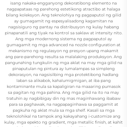
isang nakaka-engganyong dekoratibong elemento na
nagpapataas ng parehong estetikong atractibo at halaga
bilang koleksyon. Ang teknolohiya ng pagpaputol ng gilid
ay gumagamit ng espesyalisadong kagamitan na
nagsisiguro ng pantay na distribusyon ng kulay habang
pinapanatili ang tiyak na kontrol sa saklaw at intensity nito.
Ang mga modernong sistema ng pagpaputol ay
gumagamit ng mga advanced na nozzle configuration at
mekanismo ng regulasyon ng presyon upang makamit
ang pare-parehong resulta sa malalaking produksyon. Ang
pangunahing tungkulin ng mga aklat na may mga gilid na
pinaputulan ng pintura ay lumalampas sa simpleng
dekorasyon, na nagsisilbing mga protektibong hadlang
laban sa alikabok, kahalumigmigan, at iba pang
kontaminante mula sa kapaligiran na maaaring pumasok
sa pagitan ng mga pahina. Ang mga gilid na ito na may
tratuhin ay nagbibigay din ng mas maginhawang ibabaw
para sa paghawak, na nagpapaginhawa sa paggamit at
pagkuha ng aklat mula sa mga shelf. Kasali sa mga
teknolohikal na tampok ang kakayahang i-customize ang
kulay, mga epekto ng gradient, mga metallic finish, at kahit