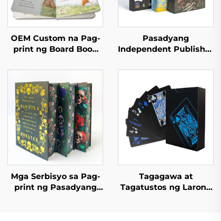
OEM Custom na Pag-
Pasadyang
print ng Board Book
Independent Publisher
Maganda at
na Serbisyo sa Pag-
Edukatibong Mga
print ng Romantic
Aklat ng Kwento para
Fiction Novel na may
sa mga Bata na May
Spray Edges
Interactive na English
Hardcover na Libro na
na Children Board
may Dust Jacket
Book
Mga Serbisyo sa Pag-
Tagagawa at
print ng Pasadyang
Tagatustos ng Larong
Aklat na May Kulay na
Kard na Mayroon sa
Offset, Hardcover, at
Magkabilaang Panig |
Pininturahan ang mga
Pasadyang Pag-print