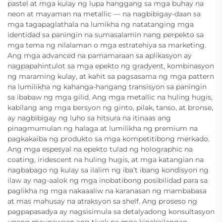
pastel at mga kulay ng lupa hanggang sa mga buhay na
neon at mayaman na metallic — na nagbibigay-daan sa
mga tagapaglathala na lumikha ng natatanging mga
identidad sa paningin na sumasalamin nang perpekto sa
mga tema ng nilalaman o mga estratehiya sa marketing.
Ang mga advanced na pamamaraan sa aplikasyon ay
nagpapahintulot sa mga epekto ng gradyent, kombinasyon
ng maraming kulay, at kahit sa pagsasama ng mga pattern
na lumilikha ng kahanga-hangang transisyon sa paningin
sa ibabaw ng mga gilid. Ang mga metallic na huling hugis,
kabilang ang mga bersyon ng ginto, pilak, tanso, at bronse,
ay nagbibigay ng luho sa hitsura na itinaas ang
pinagmumulan ng halaga at lumilikha ng premium na
pagkakaiba ng produkto sa mga kompetitibong merkado.
Ang mga espesyal na epekto tulad ng holographic na
coating, iridescent na huling hugis, at mga katangian na
nagbabago ng kulay sa ilalim ng iba’t ibang kondisyon ng
ilaw ay nag-aalok ng mga inobatibong posibilidad para sa
paglikha ng mga nakaaaliw na karanasan ng mambabasa
at mas mahusay na atraksyon sa shelf. Ang proseso ng
pagpapasadya ay nagsisimula sa detalyadong konsultasyon