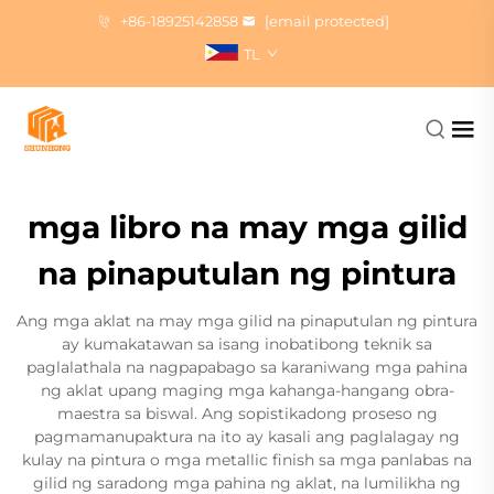
+86-18925142858
[email protected]
TL
mga libro na may mga gilid
na pinaputulan ng pintura
Ang mga aklat na may mga gilid na pinaputulan ng pintura
ay kumakatawan sa isang inobatibong teknik sa
paglalathala na nagpapabago sa karaniwang mga pahina
ng aklat upang maging mga kahanga-hangang obra-
maestra sa biswal. Ang sopistikadong proseso ng
pagmamanupaktura na ito ay kasali ang paglalagay ng
kulay na pintura o mga metallic finish sa mga panlabas na
gilid ng saradong mga pahina ng aklat, na lumilikha ng