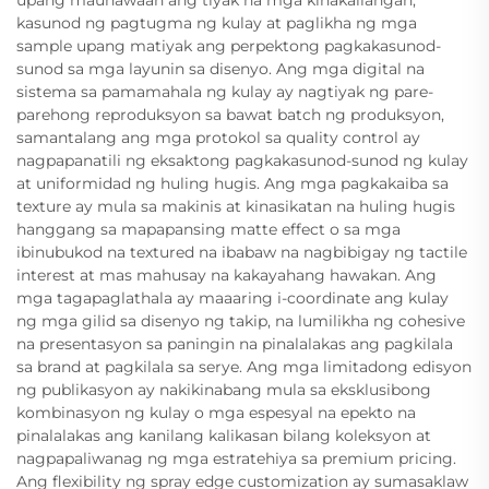
upang maunawaan ang tiyak na mga kinakailangan,
kasunod ng pagtugma ng kulay at paglikha ng mga
sample upang matiyak ang perpektong pagkakasunod-
sunod sa mga layunin sa disenyo. Ang mga digital na
sistema sa pamamahala ng kulay ay nagtiyak ng pare-
parehong reproduksyon sa bawat batch ng produksyon,
samantalang ang mga protokol sa quality control ay
nagpapanatili ng eksaktong pagkakasunod-sunod ng kulay
at uniformidad ng huling hugis. Ang mga pagkakaiba sa
texture ay mula sa makinis at kinasikatan na huling hugis
hanggang sa mapapansing matte effect o sa mga
ibinubukod na textured na ibabaw na nagbibigay ng tactile
interest at mas mahusay na kakayahang hawakan. Ang
mga tagapaglathala ay maaaring i-coordinate ang kulay
ng mga gilid sa disenyo ng takip, na lumilikha ng cohesive
na presentasyon sa paningin na pinalalakas ang pagkilala
sa brand at pagkilala sa serye. Ang mga limitadong edisyon
ng publikasyon ay nakikinabang mula sa eksklusibong
kombinasyon ng kulay o mga espesyal na epekto na
pinalalakas ang kanilang kalikasan bilang koleksyon at
nagpapaliwanag ng mga estratehiya sa premium pricing.
Ang flexibility ng spray edge customization ay sumasaklaw