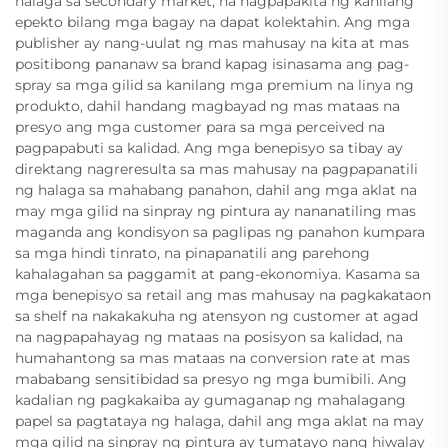
halaga sa secondary market, na nagpapakita ng kanilang
epekto bilang mga bagay na dapat kolektahin. Ang mga
publisher ay nang-uulat ng mas mahusay na kita at mas
positibong pananaw sa brand kapag isinasama ang pag-
spray sa mga gilid sa kanilang mga premium na linya ng
produkto, dahil handang magbayad ng mas mataas na
presyo ang mga customer para sa mga perceived na
pagpapabuti sa kalidad. Ang mga benepisyo sa tibay ay
direktang nagreresulta sa mas mahusay na pagpapanatili
ng halaga sa mahabang panahon, dahil ang mga aklat na
may mga gilid na sinpray ng pintura ay nananatiling mas
maganda ang kondisyon sa paglipas ng panahon kumpara
sa mga hindi tinrato, na pinapanatili ang parehong
kahalagahan sa paggamit at pang-ekonomiya. Kasama sa
mga benepisyo sa retail ang mas mahusay na pagkakataon
sa shelf na nakakakuha ng atensyon ng customer at agad
na nagpapahayag ng mataas na posisyon sa kalidad, na
humahantong sa mas mataas na conversion rate at mas
mababang sensitibidad sa presyo ng mga bumibili. Ang
kadalian ng pagkakaiba ay gumaganap ng mahalagang
papel sa pagtataya ng halaga, dahil ang mga aklat na may
mga gilid na sinpray ng pintura ay tumatayo nang hiwalay