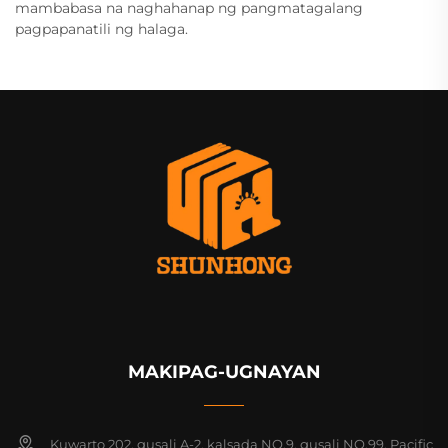
mambabasa na naghahanap ng pangmatagalang
pagpapanatili ng halaga.
MAKIPAG-UGNAYAN
Kuwarto 202, gusali A-2, kalsada NO.9, gusali NO.99, Pacific