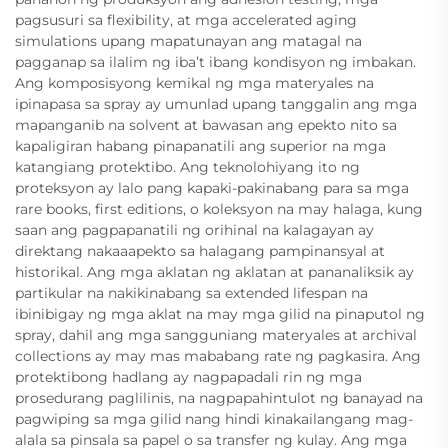
pagsusuri sa flexibility, at mga accelerated aging
simulations upang mapatunayan ang matagal na
pagganap sa ilalim ng iba’t ibang kondisyon ng imbakan.
Ang komposisyong kemikal ng mga materyales na
ipinapasa sa spray ay umunlad upang tanggalin ang mga
mapanganib na solvent at bawasan ang epekto nito sa
kapaligiran habang pinapanatili ang superior na mga
katangiang protektibo. Ang teknolohiyang ito ng
proteksyon ay lalo pang kapaki-pakinabang para sa mga
rare books, first editions, o koleksyon na may halaga, kung
saan ang pagpapanatili ng orihinal na kalagayan ay
direktang nakaaapekto sa halagang pampinansyal at
historikal. Ang mga aklatan ng aklatan at pananaliksik ay
partikular na nakikinabang sa extended lifespan na
ibinibigay ng mga aklat na may mga gilid na pinaputol ng
spray, dahil ang mga sangguniang materyales at archival
collections ay may mas mababang rate ng pagkasira. Ang
protektibong hadlang ay nagpapadali rin ng mga
prosedurang paglilinis, na nagpapahintulot ng banayad na
pagwiping sa mga gilid nang hindi kinakailangang mag-
alala sa pinsala sa papel o sa transfer ng kulay. Ang mga