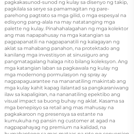
pagkakasunod-sunod ng kulay sa disenyo ng takip,
pagkilala sa serye sa pamamagitan ng pare-
parehong pagtrato sa mga gilid, o mga espesyal na
edisyong pang-alala na may natatanging mga
palette ng kulay. Pinahahalagahan ng mga kolektor
ang mas napapahusay na mga katangian sa
pagpapanatili na nagpapanatili ng kalagayan ng
aklat sa mahabang panahon, na protektado ang
kanilang mga investisyon at sinusiguro ang
pangmatagalang halaga nito bilang koleksyon. Ang
mga katangian laban sa pagkawala ng kulay ng
mga modernong pormulasyon ng spray ay
nagpapaguarantee na mananatiling makintab ang
mga kulay kahit kapag ilalantad sa pangkaraniwang
ilaw sa kapaligiran, na nananatiling epektibo ang
visual impact sa buong buhay ng aklat. Kasama sa
mga benepisyo sa retail ang mas mahusay na
pagkakaroon ng presensya sa estante na
kumukuha ng pansin ng customer at agad na
nagpapahayag ng premium na kalidad, na
humahantong sa mas mataas na rate ng conversion