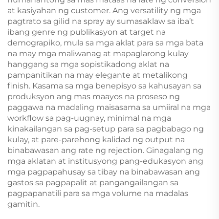
at kasiyahan ng customer. Ang versatility ng mga
pagtrato sa gilid na spray ay sumasaklaw sa iba’t
ibang genre ng publikasyon at target na
demograpiko, mula sa mga aklat para sa mga bata
na may mga maliwanag at mapaglarong kulay
hanggang sa mga sopistikadong aklat na
pampanitikan na may elegante at metalikong
finish. Kasama sa mga benepisyo sa kahusayan sa
produksyon ang mas maayos na proseso ng
paggawa na madaling maisasama sa umiiral na mga
workflow sa pag-uugnay, minimal na mga
kinakailangan sa pag-setup para sa pagbabago ng
kulay, at pare-parehong kalidad ng output na
binabawasan ang rate ng rejection. Ginagalang ng
mga aklatan at institusyong pang-edukasyon ang
mga pagpapahusay sa tibay na binabawasan ang
gastos sa pagpapalit at pangangailangan sa
pagpapanatili para sa mga volume na madalas
gamitin.