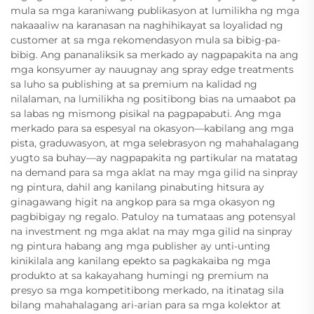
mula sa mga karaniwang publikasyon at lumilikha ng mga
nakaaaliw na karanasan na naghihikayat sa loyalidad ng
customer at sa mga rekomendasyon mula sa bibig-pa-
bibig. Ang pananaliksik sa merkado ay nagpapakita na ang
mga konsyumer ay nauugnay ang spray edge treatments
sa luho sa publishing at sa premium na kalidad ng
nilalaman, na lumilikha ng positibong bias na umaabot pa
sa labas ng mismong pisikal na pagpapabuti. Ang mga
merkado para sa espesyal na okasyon—kabilang ang mga
pista, graduwasyon, at mga selebrasyon ng mahahalagang
yugto sa buhay—ay nagpapakita ng partikular na matatag
na demand para sa mga aklat na may mga gilid na sinpray
ng pintura, dahil ang kanilang pinabuting hitsura ay
ginagawang higit na angkop para sa mga okasyon ng
pagbibigay ng regalo. Patuloy na tumataas ang potensyal
na investment ng mga aklat na may mga gilid na sinpray
ng pintura habang ang mga publisher ay unti-unting
kinikilala ang kanilang epekto sa pagkakaiba ng mga
produkto at sa kakayahang humingi ng premium na
presyo sa mga kompetitibong merkado, na itinatag sila
bilang mahahalagang ari-arian para sa mga kolektor at