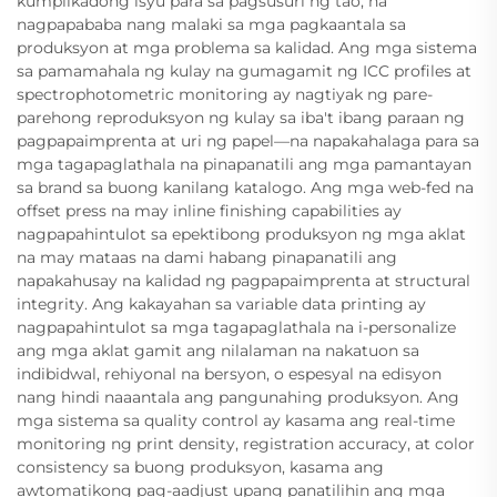
kumplikadong isyu para sa pagsusuri ng tao, na
nagpapababa nang malaki sa mga pagkaantala sa
produksyon at mga problema sa kalidad. Ang mga sistema
sa pamamahala ng kulay na gumagamit ng ICC profiles at
spectrophotometric monitoring ay nagtiyak ng pare-
parehong reproduksyon ng kulay sa iba't ibang paraan ng
pagpapaimprenta at uri ng papel—na napakahalaga para sa
mga tagapaglathala na pinapanatili ang mga pamantayan
sa brand sa buong kanilang katalogo. Ang mga web-fed na
offset press na may inline finishing capabilities ay
nagpapahintulot sa epektibong produksyon ng mga aklat
na may mataas na dami habang pinapanatili ang
napakahusay na kalidad ng pagpapaimprenta at structural
integrity. Ang kakayahan sa variable data printing ay
nagpapahintulot sa mga tagapaglathala na i-personalize
ang mga aklat gamit ang nilalaman na nakatuon sa
indibidwal, rehiyonal na bersyon, o espesyal na edisyon
nang hindi naaantala ang pangunahing produksyon. Ang
mga sistema sa quality control ay kasama ang real-time
monitoring ng print density, registration accuracy, at color
consistency sa buong produksyon, kasama ang
awtomatikong pag-aadjust upang panatilihin ang mga