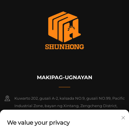
MAKIPAG-UGNAYAN
Kuwarto 202, gusali A-2, kalsada NO.9, gusali NO.99, Pacific
Industrial Zone, bayan ng Xintang, Zengcheng District,
Guangzhou, Guangdong, Tsina
We value your privacy
+86-18925142858