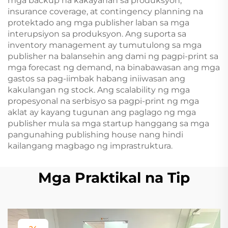
mga backup na kakayahan sa produksyon,
insurance coverage, at contingency planning na
protektado ang mga publisher laban sa mga
interupsiyon sa produksyon. Ang suporta sa
inventory management ay tumutulong sa mga
publisher na balansehin ang dami ng pagpi-print sa
mga forecast ng demand, na binabawasan ang mga
gastos sa pag-iimbak habang iniiwasan ang
kakulangan ng stock. Ang scalability ng mga
propesyonal na serbisyo sa pagpi-print ng mga
aklat ay kayang tugunan ang paglago ng mga
publisher mula sa mga startup hanggang sa mga
pangunahing publishing house nang hindi
kailangang magbago ng imprastruktura.
Mga Praktikal na Tip