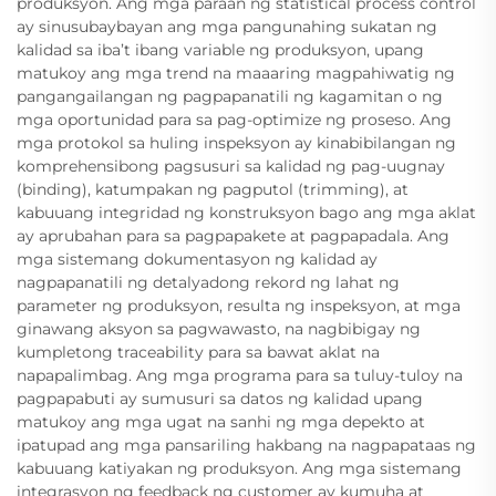
produksyon. Ang mga paraan ng statistical process control
ay sinusubaybayan ang mga pangunahing sukatan ng
kalidad sa iba’t ibang variable ng produksyon, upang
matukoy ang mga trend na maaaring magpahiwatig ng
pangangailangan ng pagpapanatili ng kagamitan o ng
mga oportunidad para sa pag-optimize ng proseso. Ang
mga protokol sa huling inspeksyon ay kinabibilangan ng
komprehensibong pagsusuri sa kalidad ng pag-uugnay
(binding), katumpakan ng pagputol (trimming), at
kabuuang integridad ng konstruksyon bago ang mga aklat
ay aprubahan para sa pagpapakete at pagpapadala. Ang
mga sistemang dokumentasyon ng kalidad ay
nagpapanatili ng detalyadong rekord ng lahat ng
parameter ng produksyon, resulta ng inspeksyon, at mga
ginawang aksyon sa pagwawasto, na nagbibigay ng
kumpletong traceability para sa bawat aklat na
napapalimbag. Ang mga programa para sa tuluy-tuloy na
pagpapabuti ay sumusuri sa datos ng kalidad upang
matukoy ang mga ugat na sanhi ng mga depekto at
ipatupad ang mga pansariling hakbang na nagpapataas ng
kabuuang katiyakan ng produksyon. Ang mga sistemang
integrasyon ng feedback ng customer ay kumuha at