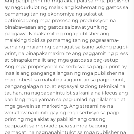
Ang pagpi-print ng mga aklat para sa mga publisher
May Dami, at
ay nagdudulot ng malakiang kahemat ng gastos sa
Pininturahan ang mga
pamamagitan ng ekonomiya ng sukat at
Gilid
optimisadong mga proseso ng produksyon na
binabawasan ang gastos sa bawat yunit ng
paggawa. Nakakamit ng mga publisher ang
malaking tipid sa pamamagitan ng pagsasama-
sama ng maraming pamagat sa isang solong pagpi-
print, na pinapakamaximize ang paggamit ng press
at pinapakamaliit ang mga gastos sa pag-setup.
Ang mga propesyonal na serbisyo sa pagpi-print ay
inaalis ang pangangailangan ng mga publisher na
mag-inbest sa mahal na kagamitan sa pagpi-print,
pangangalaga nito, at espesyalisadong teknikal na
tauhan, na nagpapahintulot sa kanila na i-focus ang
kanilang mga yaman sa pag-unlad ng nilalaman at
mga gawain sa marketing. Ang streamline na
workflow na ibinibigay ng mga serbisyo sa pagpi-
print ng mga aklat ay pabilisin ang oras ng
pagpasok sa merkado para sa mga bagong
pamagat, na nagpapahintulot sa mga publisher na