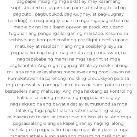
pagpapalimbag ng mga aklat ay may kasamang
sophisticated na kagamitan para sa finishing tulad ng
pagputol, pagbubukod, pag-uugnay, at pag-uugnay
(binding), na nagbibigay-daan sa mga tagapaglathala na
mag-alok ng iba't ibang opsyon sa produkto upang
tugunan ang pangangailangan ng merkado. Kasama sa
serbisyo ang komprehensibong pre-flight checks upang
matukoy at resolbahin ang mga posibleng isyu sa
pagpapalimbag bago magsimula ang produksyon, na
nagpapababa ng mahal na mga re-print at mga
pagkaantala. Ang mga tagapaglathala ay nakikinabang
mula sa mga kakayahang mapalawak ang produksyon na
kumakatawan sa parehong maikling produksyon para sa
mga espesyal na pamagat at mataas na dami para sa mga
bestsellers nang mahusay. Ang mga hakbang sa kontrol ng
kalidad sa buong proseso ng pagpapalimbag ay
nagsisiguro na ang bawat aklat ay sumusunod sa mga
tatak ng tagapaglathala sa katumpakan ng kulay,
kalinawan ng teksto, at integridad ng istruktura. Ang mga
pagsasaalang-alang sa kapaligiran ay naging lalong
mahalaga sa pagpapalimbag ng mga aklat para sa mga
tagapaglathala, kung saan ang maraming pasilidad ay