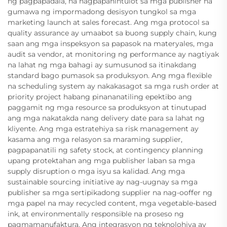
ng pagpapadala, na nagpapahintulot sa mga publisher na
gumawa ng impormadong desisyon tungkol sa mga
marketing launch at sales forecast. Ang mga protocol sa
quality assurance ay umaabot sa buong supply chain, kung
saan ang mga inspeksyon sa papasok na materyales, mga
audit sa vendor, at monitoring ng performance ay nagtiyak
na lahat ng mga bahagi ay sumusunod sa itinakdang
standard bago pumasok sa produksyon. Ang mga flexible
na scheduling system ay nakakasagot sa mga rush order at
priority project habang pinananatiling epektibo ang
paggamit ng mga resource sa produksyon at tinutupad
ang mga nakatakda nang delivery date para sa lahat ng
kliyente. Ang mga estratehiya sa risk management ay
kasama ang mga relasyon sa maraming supplier,
pagpapanatili ng safety stock, at contingency planning
upang protektahan ang mga publisher laban sa mga
supply disruption o mga isyu sa kalidad. Ang mga
sustainable sourcing initiative ay nag-uugnay sa mga
publisher sa mga sertipikadong supplier na nag-ooffer ng
mga papel na may recycled content, mga vegetable-based
ink, at environmentally responsible na proseso ng
pagmamanufaktura. Ang integrasyon ng teknolohiya ay