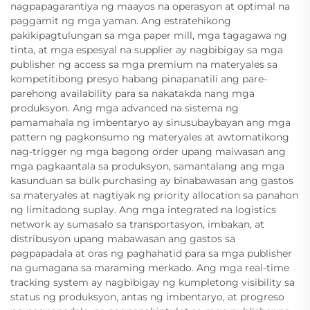
nagpapagarantiya ng maayos na operasyon at optimal na
paggamit ng mga yaman. Ang estratehikong
pakikipagtulungan sa mga paper mill, mga tagagawa ng
tinta, at mga espesyal na supplier ay nagbibigay sa mga
publisher ng access sa mga premium na materyales sa
kompetitibong presyo habang pinapanatili ang pare-
parehong availability para sa nakatakda nang mga
produksyon. Ang mga advanced na sistema ng
pamamahala ng imbentaryo ay sinusubaybayan ang mga
pattern ng pagkonsumo ng materyales at awtomatikong
nag-trigger ng mga bagong order upang maiwasan ang
mga pagkaantala sa produksyon, samantalang ang mga
kasunduan sa bulk purchasing ay binabawasan ang gastos
sa materyales at nagtiyak ng priority allocation sa panahon
ng limitadong suplay. Ang mga integrated na logistics
network ay sumasalo sa transportasyon, imbakan, at
distribusyon upang mabawasan ang gastos sa
pagpapadala at oras ng paghahatid para sa mga publisher
na gumagana sa maraming merkado. Ang mga real-time
tracking system ay nagbibigay ng kumpletong visibility sa
status ng produksyon, antas ng imbentaryo, at progreso