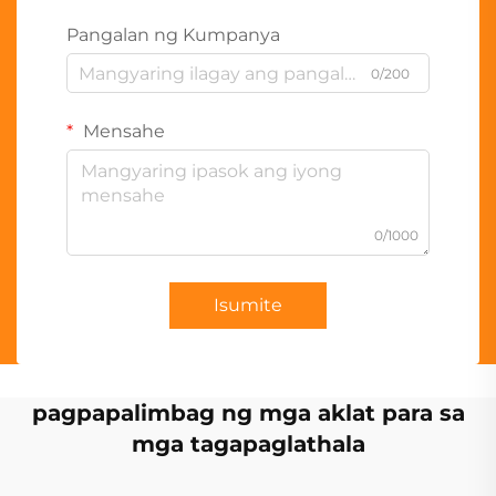
Pangalan ng Kumpanya
0/200
Mensahe
0/1000
Isumite
pagpapalimbag ng mga aklat para sa
mga tagapaglathala