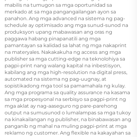
mabilis na tumugon sa mga oportunidad sa
merkado at sa mga pangangailangan ayon sa
panahon. Ang mga advanced na sistema ng pag-
schedule ay optimisado ang mga sunud-sunod na
produksyon upang mabawasan ang oras ng
paggawa habang pinapanatili ang mga
pamantayan sa kalidad sa lahat ng mga nakaprint
na materyales. Nakakakuha ng access ang mga
publisher sa mga cutting-edge na teknolohiya sa
pagpi-print nang walang kapital na inbestisyon,
kabilang ang mga high-resolution na digital press,
automated na sistema ng pag-uugnay, at
sopistikadong mga tool sa pamamahala ng kulay.
Ang mga programa sa quality assurance na kasama
sa mga propesyonal na serbisyo sa pagpi-print ng
mga aklat ay nag-aaseguro ng pare-parehong
output na sumusunod o lumalampas sa mga tukoy
na kinakailangan ng publisher, na binabawasan ang
panganib ng mahal na muling pagpi-print at mga
reklamo ng customer. Ang flexible na kakayahan sa