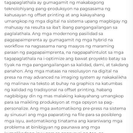
tagapaglathala ay gumagamit ng makabagong
teknolohiyang pang-produksyon na pagsasama ng
kahusayan ng offset printing at ang kakayahang
umangkop ng mga digital na sistema upang magbigay ng
mahusay na resulta sa iba't ibang pangangailangan sa
paglalathala. Ang mga modernong pasilidad sa
pagpapaimprenta ay gumagamit ng mga hybrid na
workflow na nagsasama nang maayos ng maraming
paraan ng pagpapaimprenta, na nagpapahintulot sa mga
tagapaglathala na i-optimize ang bawat proyekto batay sa
tiyak na mga pangangailangan sa kalidad, dami, at takdang
panahon. Ang mga mataas na resolusyon na digital na
presa na may advanced na imaging system ay nakakalikha
ng malinaw na teksto at buhay na graphics na katumbas
ng kalidad ng tradisyonal na offset printing, habang
nagbibigay din ng mas malaking kakayahang umangkop
para sa maikling produksyon at mga opsyon sa pag-
personalize. Ang mga awtomatikong pre-press na sistema
ay sinusuri ang mga paparating na file para sa posibleng
mga isyu, awtomatikong tinatama ang karaniwang mga
problema at binibigyan ng paunawa ang mga