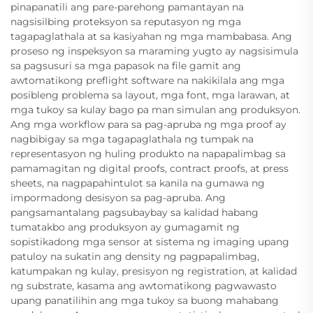
pinapanatili ang pare-parehong pamantayan na
nagsisilbing proteksyon sa reputasyon ng mga
tagapaglathala at sa kasiyahan ng mga mambabasa. Ang
proseso ng inspeksyon sa maraming yugto ay nagsisimula
sa pagsusuri sa mga papasok na file gamit ang
awtomatikong preflight software na nakikilala ang mga
posibleng problema sa layout, mga font, mga larawan, at
mga tukoy sa kulay bago pa man simulan ang produksyon.
Ang mga workflow para sa pag-apruba ng mga proof ay
nagbibigay sa mga tagapaglathala ng tumpak na
representasyon ng huling produkto na napapalimbag sa
pamamagitan ng digital proofs, contract proofs, at press
sheets, na nagpapahintulot sa kanila na gumawa ng
impormadong desisyon sa pag-apruba. Ang
pangsamantalang pagsubaybay sa kalidad habang
tumatakbo ang produksyon ay gumagamit ng
sopistikadong mga sensor at sistema ng imaging upang
patuloy na sukatin ang density ng pagpapalimbag,
katumpakan ng kulay, presisyon ng registration, at kalidad
ng substrate, kasama ang awtomatikong pagwawasto
upang panatilihin ang mga tukoy sa buong mahabang