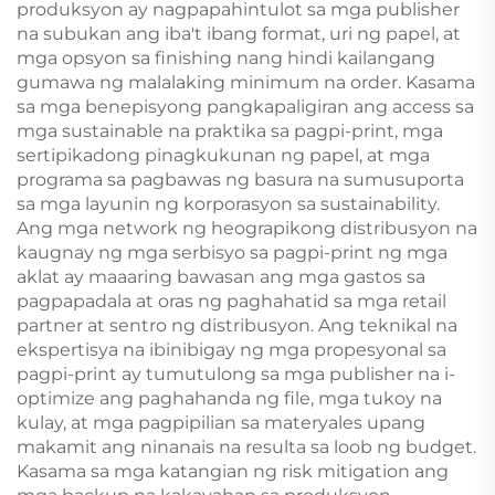
produksyon ay nagpapahintulot sa mga publisher
na subukan ang iba't ibang format, uri ng papel, at
mga opsyon sa finishing nang hindi kailangang
gumawa ng malalaking minimum na order. Kasama
sa mga benepisyong pangkapaligiran ang access sa
mga sustainable na praktika sa pagpi-print, mga
sertipikadong pinagkukunan ng papel, at mga
programa sa pagbawas ng basura na sumusuporta
sa mga layunin ng korporasyon sa sustainability.
Ang mga network ng heograpikong distribusyon na
kaugnay ng mga serbisyo sa pagpi-print ng mga
aklat ay maaaring bawasan ang mga gastos sa
pagpapadala at oras ng paghahatid sa mga retail
partner at sentro ng distribusyon. Ang teknikal na
ekspertisya na ibinibigay ng mga propesyonal sa
pagpi-print ay tumutulong sa mga publisher na i-
optimize ang paghahanda ng file, mga tukoy na
kulay, at mga pagpipilian sa materyales upang
makamit ang ninanais na resulta sa loob ng budget.
Kasama sa mga katangian ng risk mitigation ang