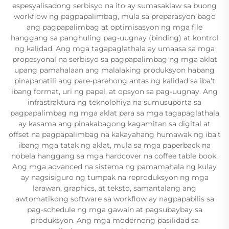
espesyalisadong serbisyo na ito ay sumasaklaw sa buong
workflow ng pagpapalimbag, mula sa preparasyon bago
ang pagpapalimbag at optimisasyon ng mga file
hanggang sa panghuling pag-uugnay (binding) at kontrol
ng kalidad. Ang mga tagapaglathala ay umaasa sa mga
propesyonal na serbisyo sa pagpapalimbag ng mga aklat
upang pamahalaan ang malalaking produksyon habang
pinapanatili ang pare-parehong antas ng kalidad sa iba't
ibang format, uri ng papel, at opsyon sa pag-uugnay. Ang
infrastraktura ng teknolohiya na sumusuporta sa
pagpapalimbag ng mga aklat para sa mga tagapaglathala
ay kasama ang pinakabagong kagamitan sa digital at
offset na pagpapalimbag na kakayahang humawak ng iba't
ibang mga tatak ng aklat, mula sa mga paperback na
nobela hanggang sa mga hardcover na coffee table book.
Ang mga advanced na sistema ng pamamahala ng kulay
ay nagsisiguro ng tumpak na reproduksyon ng mga
larawan, graphics, at teksto, samantalang ang
awtomatikong software sa workflow ay nagpapabilis sa
pag-schedule ng mga gawain at pagsubaybay sa
produksyon. Ang mga modernong pasilidad sa