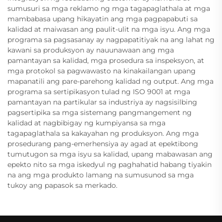
sumusuri sa mga reklamo ng mga tagapaglathala at mga
mambabasa upang hikayatin ang mga pagpapabuti sa
kalidad at maiwasan ang paulit-ulit na mga isyu. Ang mga
programa sa pagsasanay ay nagpapatitiyak na ang lahat ng
kawani sa produksyon ay nauunawaan ang mga
pamantayan sa kalidad, mga prosedura sa inspeksyon, at
mga protokol sa pagwawasto na kinakailangan upang
mapanatili ang pare-parehong kalidad ng output. Ang mga
programa sa sertipikasyon tulad ng ISO 9001 at mga
pamantayan na partikular sa industriya ay nagsisilbing
pagsertipika sa mga sistemang pangmangement ng
kalidad at nagbibigay ng kumpiyansa sa mga
tagapaglathala sa kakayahan ng produksyon. Ang mga
prosedurang pang-emerhensiya ay agad at epektibong
tumutugon sa mga isyu sa kalidad, upang mabawasan ang
epekto nito sa mga iskedyul ng paghahatid habang tiyakin
na ang mga produkto lamang na sumusunod sa mga
tukoy ang papasok sa merkado.