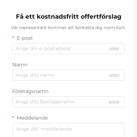
studieguide för
naturalisering med 100
Få ett kostnadsfritt offertförslag
frågor och svar om brittisk
medborgarkunskap
Vår representant kommer att kontakta dig inom kort.
E-post
0/100
Namn
0/100
Företagsnamn
0/200
Meddelande