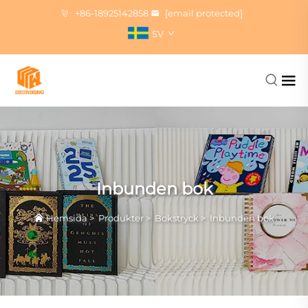
+86-18925142858
[email protected]
SV
Inbunden bok
Hemsida
>
Produkter
>
Bokstryck
>
Inbunden bok