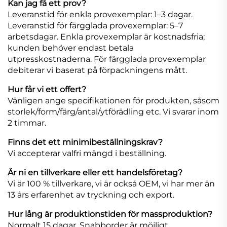
Kan jag få ett prov?
Leveranstid för enkla provexemplar: 1–3 dagar.
Leveranstid för färgglada provexemplar: 5–7
arbetsdagar. Enkla provexemplar är kostnadsfria;
kunden behöver endast betala
utpresskostnaderna. För färgglada provexemplar
debiterar vi baserat på förpackningens mått.
Hur får vi ett offert?
Vänligen ange specifikationen för produkten, såsom
storlek/form/färg/antal/ytförädling etc. Vi svarar inom
2 timmar.
Finns det ett minimibeställningskrav?
Vi accepterar valfri mängd i beställning.
Är ni en tillverkare eller ett handelsföretag?
Vi är 100 % tillverkare, vi är också OEM, vi har mer än
13 års erfarenhet av tryckning och export.
Hur lång är produktionstiden för massproduktion?
Normalt 15 dagar. Snabborder är möjligt.