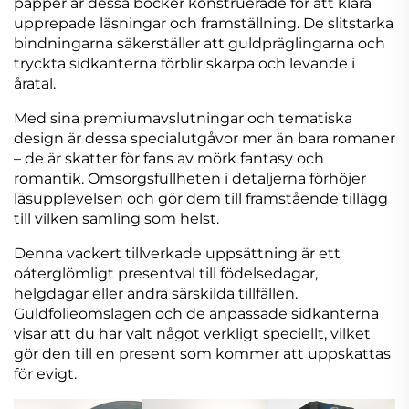
papper är dessa böcker konstruerade för att klara
upprepade läsningar och framställning. De slitstarka
bindningarna säkerställer att guldpräglingarna och
tryckta sidkanterna förblir skarpa och levande i
åratal.
Med sina premiumavslutningar och tematiska
design är dessa specialutgåvor mer än bara romaner
– de är skatter för fans av mörk fantasy och
romantik. Omsorgsfullheten i detaljerna förhöjer
läsupplevelsen och gör dem till framstående tillägg
till vilken samling som helst.
Denna vackert tillverkade uppsättning är ett
oåterglömligt presentval till födelsedagar,
helgdagar eller andra särskilda tillfällen.
Guldfolieomslagen och de anpassade sidkanterna
visar att du har valt något verkligt speciellt, vilket
gör den till en present som kommer att uppskattas
för evigt.