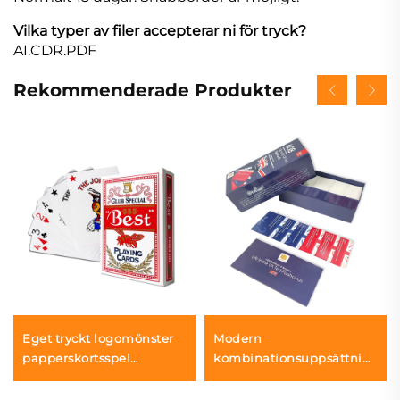
Vilka typer av filer accepterar ni för tryck?
AI.CDR.PDF
Rekommenderade Produkter
Eget tryckt logomönster
Modern
papperskortsspel
kombinationsuppsättning
underhållning Pokerset
av flash-kort för brittisk
spelkort med låda
medborgarprov,