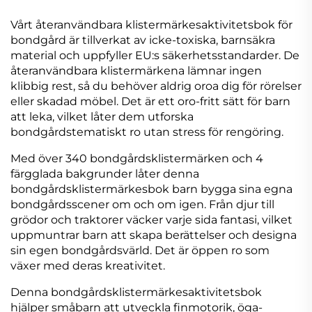
Vårt återanvändbara klistermärkesaktivitetsbok för
bondgård är tillverkat av icke-toxiska, barnsäkra
material och uppfyller EU:s säkerhetsstandarder. De
återanvändbara klistermärkena lämnar ingen
klibbig rest, så du behöver aldrig oroa dig för rörelser
eller skadad möbel. Det är ett oro-fritt sätt för barn
att leka, vilket låter dem utforska
bondgårdstematiskt ro utan stress för rengöring.
Med över 340 bondgårdsklistermärken och 4
färgglada bakgrunder låter denna
bondgårdsklistermärkesbok barn bygga sina egna
bondgårdsscener om och om igen. Från djur till
grödor och traktorer väcker varje sida fantasi, vilket
uppmuntrar barn att skapa berättelser och designa
sin egen bondgårdsvärld. Det är öppen ro som
växer med deras kreativitet.
Denna bondgårdsklistermärkesaktivitetsbok
hjälper småbarn att utveckla finmotorik, öga-