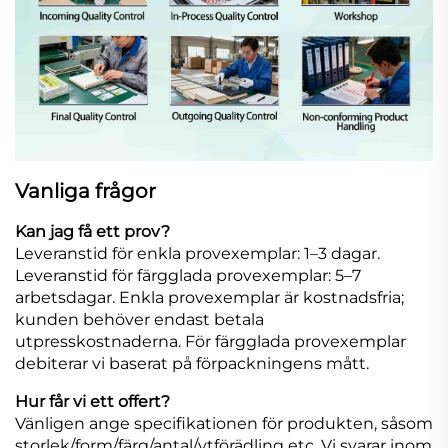
Vanliga frågor
Kan jag få ett prov?
Leveranstid för enkla provexemplar: 1–3 dagar.
Leveranstid för färgglada provexemplar: 5–7
arbetsdagar. Enkla provexemplar är kostnadsfria;
kunden behöver endast betala
utpresskostnaderna. För färgglada provexemplar
debiterar vi baserat på förpackningens mått.
Hur får vi ett offert?
Vänligen ange specifikationen för produkten, såsom
storlek/form/färg/antal/ytförädling etc. Vi svarar inom