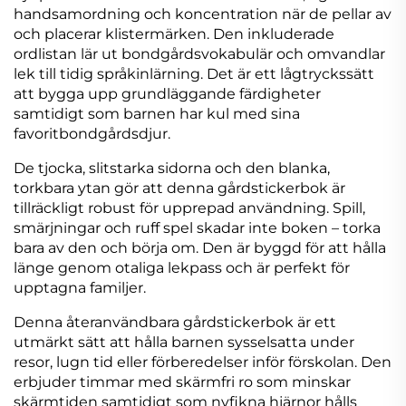
handsamordning och koncentration när de pellar av
och placerar klistermärken. Den inkluderade
ordlistan lär ut bondgårdsvokabulär och omvandlar
lek till tidig språkinlärning. Det är ett lågtryckssätt
att bygga upp grundläggande färdigheter
samtidigt som barnen har kul med sina
favoritbondgårdsdjur.
De tjocka, slitstarka sidorna och den blanka,
torkbara ytan gör att denna gårdstickerbok är
tillräckligt robust för upprepad användning. Spill,
smärjningar och ruff spel skadar inte boken – torka
bara av den och börja om. Den är byggd för att hålla
länge genom otaliga lekpass och är perfekt för
upptagna familjer.
Denna återanvändbara gårdstickerbok är ett
utmärkt sätt att hålla barnen sysselsatta under
resor, lugn tid eller förberedelser inför förskolan. Den
erbjuder timmar med skärmfri ro som minskar
skärmtiden samtidigt som nyfikna hjärnor hålls