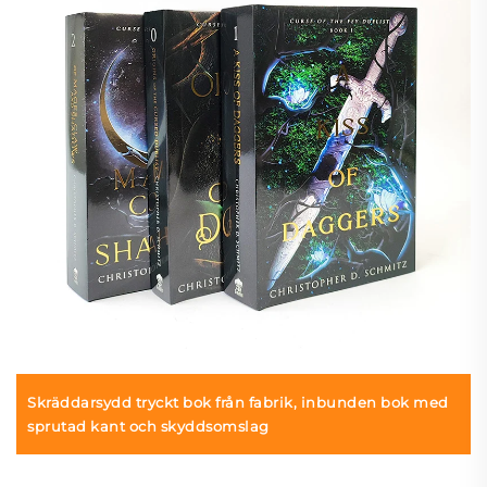
Skräddarsydd tryckt bok från fabrik, inbunden bok med
sprutad kant och skyddsomslag