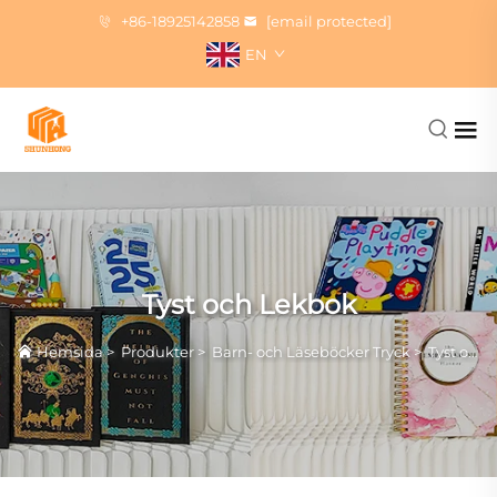
+86-18925142858
[email protected]
EN
Tyst och Lekbok
Hemsida
>
Produkter
>
Barn- och Läseböcker Tryck
>
Tyst och Lekbok