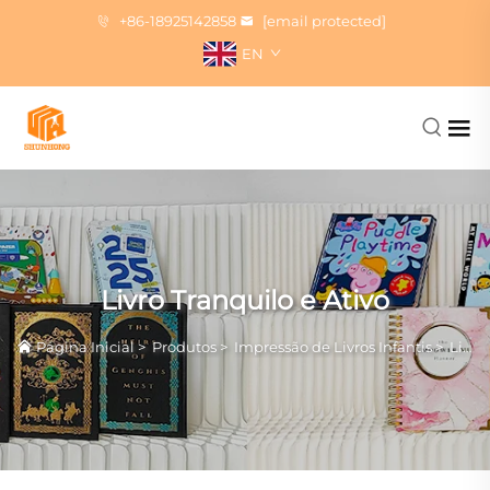
+86-18925142858
[email protected]
EN
Livro Tranquilo e Ativo
Página Inicial
>
Produtos
>
Impressão de Livros Infantis
>
Livro Tranquilo e Ativo