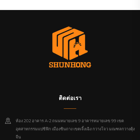
ติดต่อเรา
ห้อง 202 อาคาร A-2 ถนนหมายเลข 9 อาคารหมายเลข 99 เขต
อุตสาหกรรมแปซิฟิก เมืองซินถาง เขตเจิ้งเฉิง กวางโจว มณฑลกวางตุ้ง
จีน