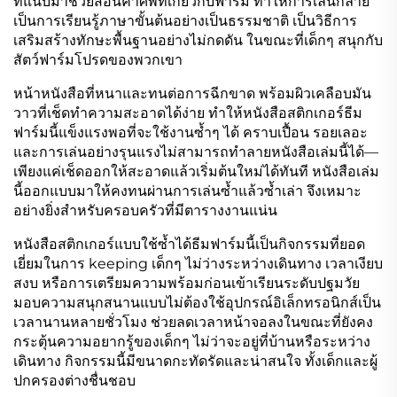
ที่แนบมาช่วยสอนคำศัพท์เกี่ยวกับฟาร์ม ทำให้การเล่นกลาย
เป็นการเรียนรู้ภาษาขั้นต้นอย่างเป็นธรรมชาติ เป็นวิธีการ
เสริมสร้างทักษะพื้นฐานอย่างไม่กดดัน ในขณะที่เด็กๆ สนุกกับ
สัตว์ฟาร์มโปรดของพวกเขา
หน้าหนังสือที่หนาและทนต่อการฉีกขาด พร้อมผิวเคลือบมัน
วาวที่เช็ดทำความสะอาดได้ง่าย ทำให้หนังสือสติกเกอร์ธีม
ฟาร์มนี้แข็งแรงพอที่จะใช้งานซ้ำๆ ได้ คราบเปื้อน รอยเลอะ
และการเล่นอย่างรุนแรงไม่สามารถทำลายหนังสือเล่มนี้ได้—
เพียงแค่เช็ดออกให้สะอาดแล้วเริ่มต้นใหม่ได้ทันที หนังสือเล่ม
นี้ออกแบบมาให้คงทนผ่านการเล่นซ้ำแล้วซ้ำเล่า จึงเหมาะ
อย่างยิ่งสำหรับครอบครัวที่มีตารางงานแน่น
หนังสือสติกเกอร์แบบใช้ซ้ำได้ธีมฟาร์มนี้เป็นกิจกรรมที่ยอด
เยี่ยมในการ keeping เด็กๆ ไม่ว่างระหว่างเดินทาง เวลาเงียบ
สงบ หรือการเตรียมความพร้อมก่อนเข้าเรียนระดับปฐมวัย
มอบความสนุกสนานแบบไม่ต้องใช้อุปกรณ์อิเล็กทรอนิกส์เป็น
เวลานานหลายชั่วโมง ช่วยลดเวลาหน้าจอลงในขณะที่ยังคง
กระตุ้นความอยากรู้ของเด็กๆ ไม่ว่าจะอยู่ที่บ้านหรือระหว่าง
เดินทาง กิจกรรมนี้มีขนาดกะทัดรัดและน่าสนใจ ทั้งเด็กและผู้
ปกครองต่างชื่นชอบ