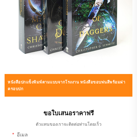
หนังสือปกแข็งพิมพ์ตามแบบจากโรงงาน หนังสือขอบพ่นสีพร้อมฝา
ครอบปก
ขอใบเสนอราคาฟรี
ตัวแทนของเราจะติดต่อท่านโดยเร็ว
อีเมล