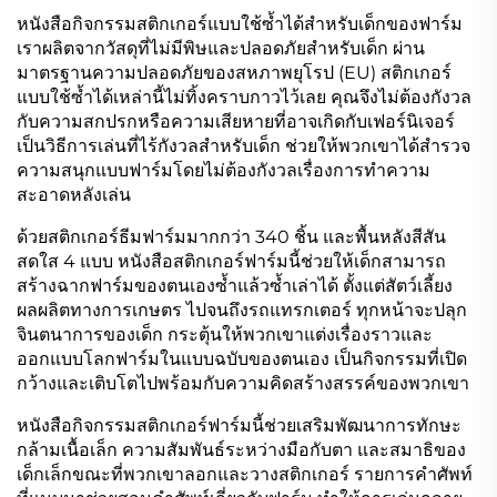
หนังสือกิจกรรมสติกเกอร์แบบใช้ซ้ำได้สำหรับเด็กของฟาร์ม
เราผลิตจากวัสดุที่ไม่มีพิษและปลอดภัยสำหรับเด็ก ผ่าน
มาตรฐานความปลอดภัยของสหภาพยุโรป (EU) สติกเกอร์
แบบใช้ซ้ำได้เหล่านี้ไม่ทิ้งคราบกาวไว้เลย คุณจึงไม่ต้องกังวล
กับความสกปรกหรือความเสียหายที่อาจเกิดกับเฟอร์นิเจอร์
เป็นวิธีการเล่นที่ไร้กังวลสำหรับเด็ก ช่วยให้พวกเขาได้สำรวจ
ความสนุกแบบฟาร์มโดยไม่ต้องกังวลเรื่องการทำความ
สะอาดหลังเล่น
ด้วยสติกเกอร์ธีมฟาร์มมากกว่า 340 ชิ้น และพื้นหลังสีสัน
สดใส 4 แบบ หนังสือสติกเกอร์ฟาร์มนี้ช่วยให้เด็กสามารถ
สร้างฉากฟาร์มของตนเองซ้ำแล้วซ้ำเล่าได้ ตั้งแต่สัตว์เลี้ยง
ผลผลิตทางการเกษตร ไปจนถึงรถแทรกเตอร์ ทุกหน้าจะปลุก
จินตนาการของเด็ก กระตุ้นให้พวกเขาแต่งเรื่องราวและ
ออกแบบโลกฟาร์มในแบบฉบับของตนเอง เป็นกิจกรรมที่เปิด
กว้างและเติบโตไปพร้อมกับความคิดสร้างสรรค์ของพวกเขา
หนังสือกิจกรรมสติกเกอร์ฟาร์มนี้ช่วยเสริมพัฒนาการทักษะ
กล้ามเนื้อเล็ก ความสัมพันธ์ระหว่างมือกับตา และสมาธิของ
เด็กเล็กขณะที่พวกเขาลอกและวางสติกเกอร์ รายการคำศัพท์