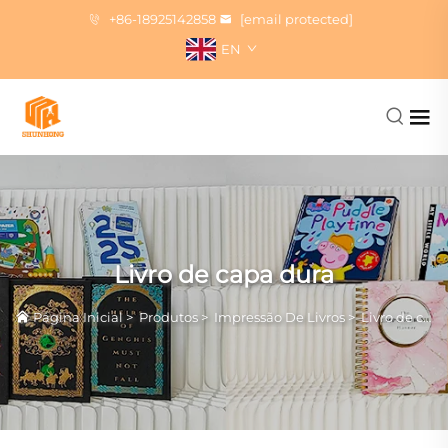
+86-18925142858
[email protected]
EN
Livro de capa dura
Página Inicial
>
Produtos
>
Impressão De Livros
>
Livro de capa dura