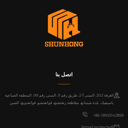
اتصل بنا
الغرفة 202، المبنى أ-2، طريق رقم 9، المبنى رقم 99، المنطقة الصناعية
باسيفيك، بلدة شينتانغ، مقاطعة زنغتشنغ، قوانغتشو، قوانغدونغ، الصين
+86-18925142858
[email protected]