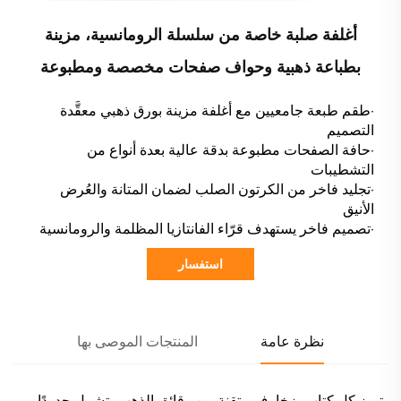
أغلفة صلبة خاصة من سلسلة الرومانسية، مزينة
بطباعة ذهبية وحواف صفحات مخصصة ومطبوعة
·طقم طبعة جامعيين مع أغلفة مزينة بورق ذهبي معقَّدة
التصميم
·حافة الصفحات مطبوعة بدقة عالية بعدة أنواع من
التشطيبات
·تجليد فاخر من الكرتون الصلب لضمان المتانة والعُرض
الأنيق
·تصميم فاخر يستهدف قرّاء الفانتازيا المظلمة والرومانسية
استفسار
نظرة عامة
المنتجات الموصى بها
يتميز كل كتاب بزخارف متقنة من رقائق الذهب، تشمل حدودًا