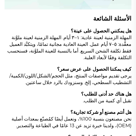
الأسئلة الشائعة
هل يمكنني الحصول على عينة؟
المهلة الزمنية لعينة عادية: ١–٣ أيام. المهلة الزمنية لعينة ملوَّنة
معقَّدة: ٥–٧ أيام عمل. العينة العادية مجانية تمامًا، ويتكبَّد العميل
فقط تكلفة الشحن السريع. أما بالنسبة للعينة الملوَّنة، فسنحسب
التكلفة وفقًا لأبعاد العلبة.
كيف يمكننا الحصول على عرض سعر؟
يرجى تقديم مواصفات المنتج، مثل الحجم/الشكل/اللون/الكمية/
التشطيب السطحي، إلخ. وسنزودك بالرد خلال ساعتين.
هل هناك حد أدنى للطلب؟
نقبل أي كمية من الطلب.
هل أنتم مصنع أو شركة تجارية؟
نحن مصنعون بنسبة 100%، ونعمل أيضًا كمُصنّع بمعدات أصلية
(OEM)، ولدينا خبرة تزيد عن 13 عامًا في الطباعة والتصدير.