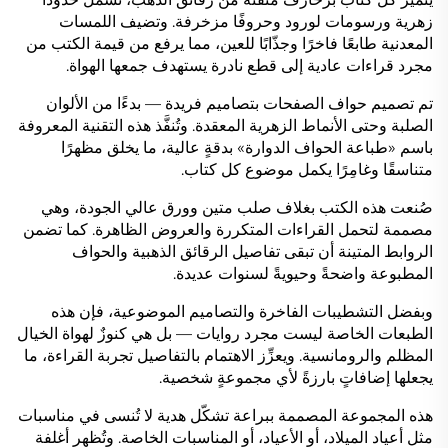
زهرية ورسومات لورود وحروفًا مزخرفة. وتضيف اللمسات
المعدنية طابعًا فاخرًا وجذّابًا للعين، مما يرفع من قيمة الكتب من
مجرد قراءات عادية إلى قطع نادرة يستهدف جمعها الهواة.
تم تصميم حواف الصفحات بتصاميم فريدة — بدءًا من الألوان
الصلبة وحتى الأنماط الزهرية المعقدة. وتُنفَّذ هذه التقنية المعروفة
باسم «طباعة الحواف الدوارة» بدقةٍ عالية، ما يخلق مظهرًا
متناسقًا وغامِرًا يكمل موضوع كل كتاب.
صُنعت هذه الكتب بغلاف صلب متين وورق عالي الجودة، وهي
مصممة لتحمل القراءات المتكررة والعروض الظاهرة. كما تضمن
الروابط المتينة أن تبقى تفاصيل الرقائق الذهبية والحواف
المطبوعة واضحةً وحيويةً لسنوات عديدة.
وبفضل التشطيبات الفاخرة والتصاميم الموضوعية، فإن هذه
الطبعات الخاصة ليست مجرد روايات — بل هي كنوزٌ لهواة الخيال
المظلم والرومانسية. ويعزِّز الاهتمام بالتفاصيل تجربة القراءة، ما
يجعلها إضافاتٍ بارزةً لأي مجموعةٍ شخصية.
هذه المجموعة المصممة ببراعة تشكّل هدية لا تُنسى في مناسبات
مثل أعياد الميلاد، أو الأعياد، أو المناسبات الخاصة. وتُظهر أغلفة