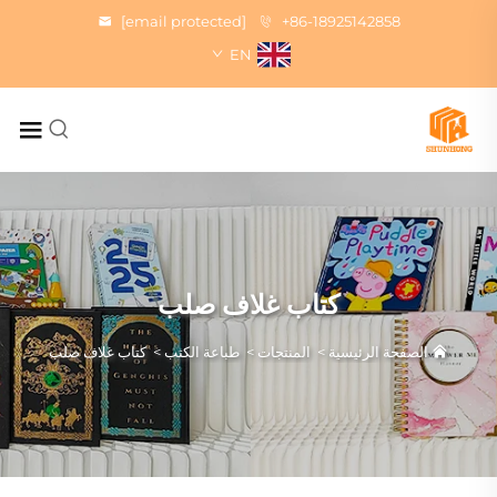
[email protected]
+86-18925142858
EN
كتاب غلاف صلب
الصفحة الرئيسية
>
المنتجات
>
طباعة الكتب
>
كتاب غلاف صلب