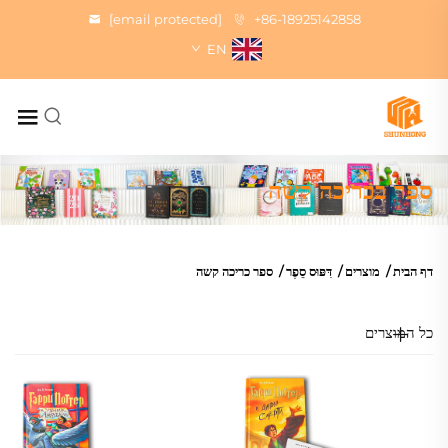
[email protected]
+86-18925142858
EN
ספר בכריכה קשה
דף הבית
/
מוצרים
/
דִּפּוּס סֵפֶר
/
ספר כריכה קשה
כל המוצרים