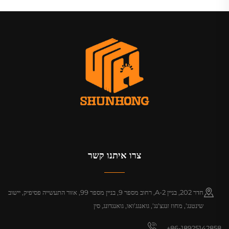
צרו איתנו קשר
חדר 202, בניין A-2, רחוב מספר 9, בניין מספר 99, אזור התעשייה פסיפיק, יישוב
שינטנג', מחוז זנגצ'נג', גואנגג'ואו, גואנגדונג, סין
+86-18925142858