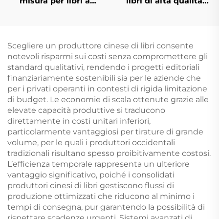
misura per libri a
libri di alta qualità
colori, rilegatura rigida
all'ingrosso, stampa di
con taglio spruzzato e
libri rilegati, libri
copertina protettiva
cartonati in grande
quantità con stampa
Scegliere un produttore cinese di libri consente
ai bordi spruzzati
notevoli risparmi sui costi senza compromettere gli
standard qualitativi, rendendo i progetti editoriali
finanziariamente sostenibili sia per le aziende che
per i privati operanti in contesti di rigida limitazione
di budget. Le economie di scala ottenute grazie alle
elevate capacità produttive si traducono
direttamente in costi unitari inferiori,
particolarmente vantaggiosi per tirature di grande
volume, per le quali i produttori occidentali
tradizionali risultano spesso proibitivamente costosi.
L’efficienza temporale rappresenta un ulteriore
vantaggio significativo, poiché i consolidati
produttori cinesi di libri gestiscono flussi di
produzione ottimizzati che riducono al minimo i
tempi di consegna, pur garantendo la possibilità di
rispettare scadenze urgenti. Sistemi avanzati di