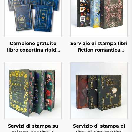
Campione gratuito
Servizio di stampa libri
libro copertina rigida
fiction romantica
tempi di consegna
romanzo editore
rapidi stampa libri in
indipendente
bulk set di libri
personalizzato con
personalizzati con
copertina rigida spray
copertina rigida
e sovracoperta
servizio di stampa
Servizi di stampa su
Servizio di stampa di