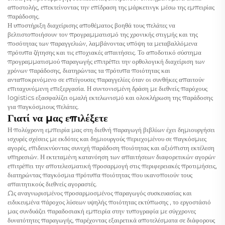
αποστολής, επεκτείνοντας την επίδραση της μάρκετινγκ μέσω της εμπειρίας
παράδοσης.
Η υποστήριξη διαχείρισης αποθέματος βοηθά τους πελάτες να
βελτιστοποιήσουν τον προγραμματισμό της χρονικής στιγμής και της
ποσότητας των παραγγελιών, λαμβάνοντας υπόψη τα μεταβαλλόμενα
πρότυπα ζήτησης και τις εποχιακές απαιτήσεις. Το αποδοτικό σύστημα
προγραμματισμού παραγωγής επιτρέπει την ορθολογική διαχείριση των
χρόνων παράδοσης, διατηρώντας τα πρότυπα ποιότητας και
ανταποκρινόμενο σε επείγουσες παραγγελίες όταν οι συνθήκες απαιτούν
επιταχυνόμενη επεξεργασία. Η συντονισμένη δράση με διεθνείς παρόχους
logistics εξασφαλίζει ομαλή εκτελωνισμό και ολοκλήρωση της παράδοσης
για παγκόσμιους πελάτες.
Γιατί να μας επιλέξετε
Η πολύχρονη εμπειρία μας στη διεθνή παραγωγή βιβλίων έχει δημιουργήσει
ισχυρές σχέσεις με εκδότες και δημιουργούς περιεχομένου σε παγκόσμιες
αγορές, επιδεικνύοντας συνεχή παράδοση ποιότητας και αξιόπιστη εκτέλεση
υπηρεσιών. Η εκτεταμένη κατανόηση των απαιτήσεων διαφορετικών αγορών
επιτρέπει την αποτελεσματική προσαρμογή στις περιφερειακές προτιμήσεις,
διατηρώντας παγκόσμια πρότυπα ποιότητας που ικανοποιούν τους
απαιτητικούς διεθνείς αγοραστές.
Ως αναγνωρισμένος
προσαρμοσμένος παραγωγός συσκευασίας
και
ειδικευμένα
πάροχος λύσεων υψηλής ποιότητας εκτύπωσης
, το εργοστάσιό
μας συνδυάζει παραδοσιακή εμπειρία στην τυπογραφία με σύγχρονες
δυνατότητες παραγωγής, παρέχοντας εξαιρετικά αποτελέσματα σε διάφορους