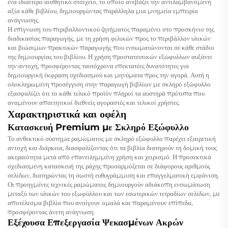
ένα ιδιαίτερο αισθητικό στοιχείο, το οποίο ανεβάζει την αντιλαμβανόμενη
αξία κάθε βιβλίου, δημιουργώντας παράλληλα μια μνημεία εμπειρία
ανάγνωσης.
Η επίγνωση του περιβαλλοντικού ζητήματος παραμένει στο προσκήνιο της
διαδικασίας παραγωγής, με τη χρήση φιλικών προς το περιβάλλον υλικών
και βιώσιμων πρακτικών παραγωγής που ενσωματώνονται σε κάθε στάδιο
της δημιουργίας του βιβλίου. Η χρήση προστατευτικών εξώφυλλων αυξάνει
την αντοχή, προσφέροντας ταυτόχρονα επεκτατέες δυνατότητες για
δημιουργική έκφραση σχεδιασμού και μηνύματα προς την αγορά. Αυτή η
ολοκληρωμένη προσέγγιση στην παραγωγή βιβλίων με σκληρό εξώφυλλο
εξασφαλίζει ότι το κάθε τελικό προϊόν πληροί τα αυστηρά πρότυπα που
αναμένουν απαιτητικοί διεθνείς αγοραστές και τελικοί χρήστες.
Χαρακτηριστικά και οφέλη
Κατασκευή Premium με Σκληρό Εξώφυλλο
Το ανθεκτικό σύστημα ραμώματος με σκληρό εξώφυλλο παρέχει εξαιρετική
αντοχή και διάρκεια, διασφαλίζοντας ότι τα βιβλία διατηρούν τη δομική τους
ακεραιότητα μετά από επανειλημμένη χρήση και χειρισμό. Η προσεκτικά
σχεδιασμένη κατασκευή της ράχης προσαρμόζεται σε διάφορους αριθμούς
σελίδων, διατηρώντας τη σωστή ευθυγράμμιση και επαγγελματική εμφάνιση.
Οι προηγμένες τεχνικές ραμώματος δημιουργούν αδιάκοπη ενσωμάτωση
μεταξύ των υλικών του εξωφύλλου και των εσωτερικών τετραδίων σελίδων, με
αποτέλεσμα βιβλία που ανοίγουν ομαλά και παραμένουν επίπεδα,
προσφέροντας άνετη ανάγνωση.
Εξέχουσα Επεξεργασία Ψεκασμένων Ακρών