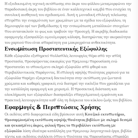
Η εξειδικευμένη τεχνική εκτύπωσης στο άκρο του φύλλου μεταμορφώνει την
παραδοσιακή άκρη του βιβλίου σε έναν καλλιτεχνικό καμβά που ενισχύει τη
συνολική αισθητική του σχεδιασμού. Αυτή η μοναδική επιλογή τελείωσης
επιτρέπει την εναρμόνιση των χρωμάτων με τα σχέδια του εξώφυλλου, τη
δημιουργία εφέ των βαθμίδωσης ή την ενσωμάτωση μεταλλικών στοιχείων
που αντανακλούν το φως και τραβούν την προσοχή. Η ακριβής διαδικασία
εφαρμογής εξασφαλίζει ομοιόμορφη κάλυψη, διατηρώντας την ακεραιότητα
του χαρτιού που είναι απαραίτητη για μακροχρόνια ανθεκτικότητα.
Ενσωμάτωση Προστατευτικής Εξώφυλλης
Κάθε εξώφυλλο εξυπηρετεί πολλαπλές λειτουργίες πέρα από την απλή
προστασία, προσφέροντας ευκαιρίες για πρεμιουμ παρουσίαση ενώ
προστατεύει το υποκείμενο σκληρό εξώφυλλο από φθορά και
περιβαλλοντικούς παράγοντες. Η επιλογή υψηλής ποιότητας χαρτιού για τα
εξώφυλλα παρέχει εξαιρετική δεκτικότητα στην εκτύπωση για ζωντανά
χρώματα και καθαρές γραφικές ενώ διατηρεί την ευελιξία που χρειάζεται για
την κατάλληλη εφαρμογή και χειρισμό. Η προσεκτική διάσταση και
ολοκλήρωση των εξώφυλλων διασφαλίζει επαγγελματική εμφάνιση και
πρακτική λειτουργικότητα καθ' όλη τη διάρκεια του κύκλου ζωής του βιβλίου.
Εφαρμογές & Περιπτώσεις Χρήσης
Οι εκδότες από διαφορετικά είδη βρίσκουν αυτή
Κινεζικό εκτυπωτήριο,
προσαρμοσμένη εκτύπωση υψηλής ποιότητας βιβλίων με σκληρό δεσιμό
και ψεκασμένες άκρες, φιλική προς το περιβάλλον εκτύπωση με
εξώφυλλο
λύση ιδιαίτερα κατάλληλη για πρεμιουμ λογοτεχνικά έργα, βιβλία
τέχνης και εκδόσεις συλλέκτη όπου η ποιότητα της παρουσίασης επηρεάζει