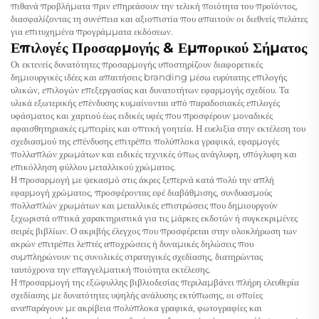
πιθανά προβλήματα πριν επηρεάσουν την τελική ποιότητα του προϊόντος,
διασφαλίζοντας τη συνέπεια και αξιοπιστία που απαιτούν οι διεθνείς πελάτες
για επιτυχημένα προγράμματα εκδόσεων.
Επιλογές Προσαρμογής & Εμπορικού Σήματος
Οι εκτενείς δυνατότητες προσαρμογής υποστηρίζουν διαφορετικές
δημιουργικές ιδέες και απαιτήσεις branding μέσω ευρύτατης επιλογής
υλικών, επιλογών επεξεργασίας και δυνατοτήτων εφαρμογής σχεδίου. Τα
υλικά εξωτερικής επένδυσης κυμαίνονται από παραδοσιακές επιλογές
υφάσματος και χαρτιού έως ειδικές υφές που προσφέρουν μοναδικές
αφαισθητηριακές εμπειρίες και οπτική γοητεία. Η ευελιξία στην εκτέλεση του
σχεδιασμού της επένδυσης επιτρέπει πολύπλοκα γραφικά, εφαρμογές
πολλαπλών χρωμάτων και ειδικές τεχνικές όπως ανάγλυφη, υπόγλυφη και
επικόλληση φύλλου μεταλλικού χρώματος.
Η προσαρμογή με ψεκασμό στις άκρες ξεπερνά κατά πολύ την απλή
εφαρμογή χρώματος, προσφέροντας εφέ διαβάθμισης, συνδυασμούς
πολλαπλών χρωμάτων και μεταλλικές επιστρώσεις που δημιουργούν
ξεχωριστά οπτικά χαρακτηριστικά για τις μάρκες εκδοτών ή συγκεκριμένες
σειρές βιβλίων. Ο ακριβής έλεγχος που προσφέρεται στην ολοκλήρωση των
ακρών επιτρέπει λεπτές αποχρώσεις ή δυναμικές δηλώσεις που
συμπληρώνουν τις συνολικές στρατηγικές σχεδίασης, διατηρώντας
ταυτόχρονα την επαγγελματική ποιότητα εκτέλεσης.
Η προσαρμογή της εξώφυλλης βιβλιοδεσίας περιλαμβάνει πλήρη ελευθερία
σχεδίασης με δυνατότητες υψηλής ανάλυσης εκτύπωσης, οι οποίες
αναπαράγουν με ακρίβεια πολύπλοκα γραφικά, φωτογραφίες και