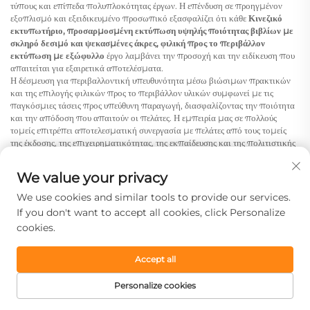
τύπους και επίπεδα πολυπλοκότητας έργων. Η επένδυση σε προηγμένον
εξοπλισμό και εξειδικευμένο προσωπικό εξασφαλίζει ότι κάθε
Κινεζικό
εκτυπωτήριο, προσαρμοσμένη εκτύπωση υψηλής ποιότητας βιβλίων με
σκληρό δεσιμό και ψεκασμένες άκρες, φιλική προς το περιβάλλον
εκτύπωση με εξώφυλλο
έργο λαμβάνει την προσοχή και την ειδίκευση που
απαιτείται για εξαιρετικά αποτελέσματα.
Η δέσμευση για περιβαλλοντική υπευθυνότητα μέσω βιώσιμων πρακτικών
και της επιλογής φιλικών προς το περιβάλλον υλικών συμφωνεί με τις
παγκόσμιες τάσεις προς υπεύθυνη παραγωγή, διασφαλίζοντας την ποιότητα
και την απόδοση που απαιτούν οι πελάτες. Η εμπειρία μας σε πολλούς
τομείς επιτρέπει αποτελεσματική συνεργασία με πελάτες από τους τομείς
της έκδοσης, της επιχειρηματικότητας, της εκπαίδευσης και της πολιτιστικής
δραστηριότητας, παρέχοντας πολύτιμες γνώσεις και συστάσεις που
βελτιστοποιούν τα αποτελέσματα των έργων και ενισχύουν την
We value your privacy
ελκυστικότητα του τελικού προϊόντος.
Συμπέρασμα
We use cookies and similar tools to provide our services.
If you don't want to accept all cookies, click Personalize
Ο
Κινεζικό εκτυπωτήριο, προσαρμοσμένη εκτύπωση υψηλής ποιότητας
βιβλίων με σκληρό δεσιμό και ψεκασμένες άκρες, φιλική προς το
cookies.
περιβάλλον εκτύπωση με εξώφυλλο
αποτελεί μια ολοκληρωμένη λύση για
πελάτες που επιζητούν ανώτερη ποιότητα στην παραγωγή βιβλίων,
Accept all
συνδυάζοντας εξαιρετική ποιότητα, ιδιαίτερη τελική επεξεργασία και
περιβαλλοντική υπευθυνότητα. Η ενσωμάτωση προηγμένων τεχνολογιών
Personalize cookies
εκτύπωσης, βιώσιμων πρακτικών και εκτεταμένων δυνατοτήτων
ΗΛΕΚΤΡΟΝΙΚΌ
προσαρμογής δημιουργεί ευκαιρίες για εκδότες και δημιουργούς
ΑΡΧΙΚΗ ΣΕΛΙΔΑ
ΠΡΟΪΌΝΤΑ
ΤΗΛ.
ΤΑΧΥΔΡΟΜΕΊΟ