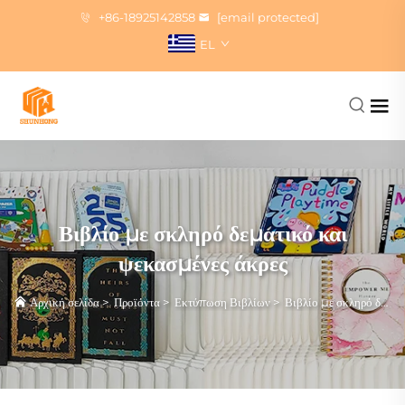
+86-18925142858
[email protected]
EL
Βιβλίο με σκληρό δεματικό και
ψεκασμένες άκρες
Αρχική σελίδα
>
Προϊόντα
>
Εκτύπωση Βιβλίων
>
Βιβλίο με σκληρό δεματικό και ψεκασμένες άκρες