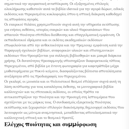
σημαντικά την αγοραστική ανταπόκριση. Οι εξεζητημένες επιλογές
ολοκλήρωσης καθιστούν αυτά τα βιβλία ιδανικά για την αγορά δώρων, ειδικές
εκδόσεις και περορισμένες κυκλοφορίες όπου η οπτική διάκριση καθοδηγεί
τις αποφάσεις αγοράς.
Οι εταιρικοί πελάτες χρησιμοποιούν συχνά αυτή την υπηρεσία εκτύπωσης
για ετήσιες εκθέσεις, ιστορίες εταιριών και υλικό παρουσιάσεων που
απαιτούν ποιότητα επιπέδου διεύθυνσης και επαγγελματική εμφάνιση. Οι
εκπαιδευτικοί ιδρύματα και οι εκδότες ακαδημαϊκών εκδόσεων
επωφελούνται από την ανθεκτικότητα και την πρεμιουμ εμφάνιση κατά την
παραγωγή σχολικών βιβλίων, αναφορικών υλικών και επιστημονικών
εκδόσεων που προορίζονται για συλλογές βιβλιοθηκών και μακρά διάρκεια
χρήσης. Οι δυνατότητες προσαρμογής υποστηρίζουν διαφορετικούς τύπους
περιεχομένου, από βιβλία με έντονη φωτογραφία για καφετράπεζια μέχρι
μυθιστορήματα με πυκνό κείμενο, διασφαλίζοντας βέλτιστα αποτελέσματα
ανεξάρτητα από τις προδιαγραφές του περιεχομένου.
Οι γκαλερί, οι μουσεία και οι πολιτιστικοί θεσμοί επιλέγουν συχνά αυτή τη
λύση εκτύπωσης για τους καταλόγους έκθεσης, τα μονογραφικά βιβλία
καλλιτεχνών και τις επετειακές εκδόσεις, οι οποίες πρέπει να
αντικατοπτρίζουν την ποιότητα και την προσοχή στη λεπτομέρεια που
σχετίζονται με τις μάρκες τους. Ο συνδυασμός εξαιρετικής ποιότητας
εκτύπωσης και ξεχωριστών επιλογών διακόσμησης δημιουργεί εκδόσεις που
λειτουργούν ως μόνιμα αναμνηστικά, μεταδίδοντας αποτελεσματικά την
καλλιτεχνική οπτική και το θεσμικό πρεστίζ.
Ελέγχος ποιότητας και συμμόρφωση