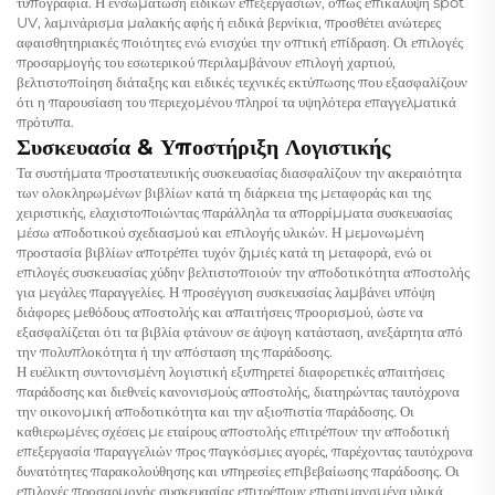
τυπογραφία. Η ενσωμάτωση ειδικών επεξεργασιών, όπως επικάλυψη spot
UV, λαμινάρισμα μαλακής αφής ή ειδικά βερνίκια, προσθέτει ανώτερες
αφαισθητηριακές ποιότητες ενώ ενισχύει την οπτική επίδραση. Οι επιλογές
προσαρμογής του εσωτερικού περιλαμβάνουν επιλογή χαρτιού,
βελτιστοποίηση διάταξης και ειδικές τεχνικές εκτύπωσης που εξασφαλίζουν
ότι η παρουσίαση του περιεχομένου πληροί τα υψηλότερα επαγγελματικά
πρότυπα.
Συσκευασία & Υποστήριξη Λογιστικής
Τα συστήματα προστατευτικής συσκευασίας διασφαλίζουν την ακεραιότητα
των ολοκληρωμένων βιβλίων κατά τη διάρκεια της μεταφοράς και της
χειριστικής, ελαχιστοποιώντας παράλληλα τα απορρίμματα συσκευασίας
μέσω αποδοτικού σχεδιασμού και επιλογής υλικών. Η μεμονωμένη
προστασία βιβλίων αποτρέπει τυχόν ζημιές κατά τη μεταφορά, ενώ οι
επιλογές συσκευασίας χύδην βελτιστοποιούν την αποδοτικότητα αποστολής
για μεγάλες παραγγελίες. Η προσέγγιση συσκευασίας λαμβάνει υπόψη
διάφορες μεθόδους αποστολής και απαιτήσεις προορισμού, ώστε να
εξασφαλίζεται ότι τα βιβλία φτάνουν σε άψογη κατάσταση, ανεξάρτητα από
την πολυπλοκότητα ή την απόσταση της παράδοσης.
Η ευέλικτη συντονισμένη λογιστική εξυπηρετεί διαφορετικές απαιτήσεις
παράδοσης και διεθνείς κανονισμούς αποστολής, διατηρώντας ταυτόχρονα
την οικονομική αποδοτικότητα και την αξιοπιστία παράδοσης. Οι
καθιερωμένες σχέσεις με εταίρους αποστολής επιτρέπουν την αποδοτική
επεξεργασία παραγγελιών προς παγκόσμιες αγορές, παρέχοντας ταυτόχρονα
δυνατότητες παρακολούθησης και υπηρεσίες επιβεβαίωσης παράδοσης. Οι
επιλογές προσαρμογής συσκευασίας επιτρέπουν επισημανσμένα υλικά