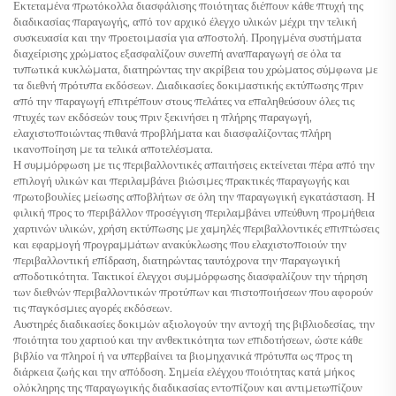
Εκτεταμένα πρωτόκολλα διασφάλισης ποιότητας διέπουν κάθε πτυχή της
διαδικασίας παραγωγής, από τον αρχικό έλεγχο υλικών μέχρι την τελική
συσκευασία και την προετοιμασία για αποστολή. Προηγμένα συστήματα
διαχείρισης χρώματος εξασφαλίζουν συνεπή αναπαραγωγή σε όλα τα
τυπωτικά κυκλώματα, διατηρώντας την ακρίβεια του χρώματος σύμφωνα με
τα διεθνή πρότυπα εκδόσεων. Διαδικασίες δοκιμαστικής εκτύπωσης πριν
από την παραγωγή επιτρέπουν στους πελάτες να επαληθεύσουν όλες τις
πτυχές των εκδόσεών τους πριν ξεκινήσει η πλήρης παραγωγή,
ελαχιστοποιώντας πιθανά προβλήματα και διασφαλίζοντας πλήρη
ικανοποίηση με τα τελικά αποτελέσματα.
Η συμμόρφωση με τις περιβαλλοντικές απαιτήσεις εκτείνεται πέρα από την
επιλογή υλικών και περιλαμβάνει βιώσιμες πρακτικές παραγωγής και
πρωτοβουλίες μείωσης αποβλήτων σε όλη την παραγωγική εγκατάσταση. Η
φιλική προς το περιβάλλον προσέγγιση περιλαμβάνει υπεύθυνη προμήθεια
χαρτινών υλικών, χρήση εκτύπωσης με χαμηλές περιβαλλοντικές επιπτώσεις
και εφαρμογή προγραμμάτων ανακύκλωσης που ελαχιστοποιούν την
περιβαλλοντική επίδραση, διατηρώντας ταυτόχρονα την παραγωγική
αποδοτικότητα. Τακτικοί έλεγχοι συμμόρφωσης διασφαλίζουν την τήρηση
των διεθνών περιβαλλοντικών προτύπων και πιστοποιήσεων που αφορούν
τις παγκόσμιες αγορές εκδόσεων.
Αυστηρές διαδικασίες δοκιμών αξιολογούν την αντοχή της βιβλιοδεσίας, την
ποιότητα του χαρτιού και την ανθεκτικότητα των επιδοτήσεων, ώστε κάθε
βιβλίο να πληροί ή να υπερβαίνει τα βιομηχανικά πρότυπα ως προς τη
διάρκεια ζωής και την απόδοση. Σημεία ελέγχου ποιότητας κατά μήκος
ολόκληρης της παραγωγικής διαδικασίας εντοπίζουν και αντιμετωπίζουν