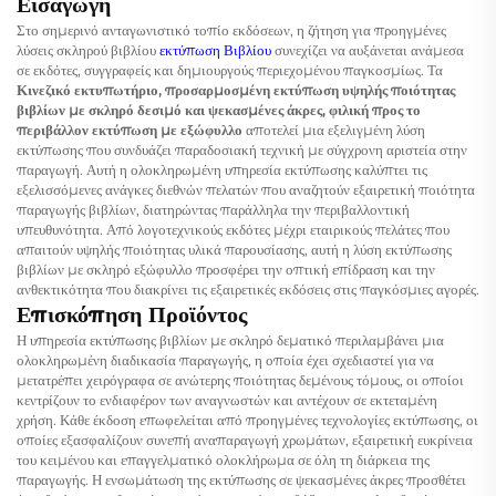
Εισαγωγή
Στο σημερινό ανταγωνιστικό τοπίο εκδόσεων, η ζήτηση για προηγμένες
λύσεις σκληρού βιβλίου
εκτύπωση Βιβλίου
συνεχίζει να αυξάνεται ανάμεσα
σε εκδότες, συγγραφείς και δημιουργούς περιεχομένου παγκοσμίως. Τα
Κινεζικό εκτυπωτήριο, προσαρμοσμένη εκτύπωση υψηλής ποιότητας
βιβλίων με σκληρό δεσιμό και ψεκασμένες άκρες, φιλική προς το
περιβάλλον εκτύπωση με εξώφυλλο
αποτελεί μια εξελιγμένη λύση
εκτύπωσης που συνδυάζει παραδοσιακή τεχνική με σύγχρονη αριστεία στην
παραγωγή. Αυτή η ολοκληρωμένη υπηρεσία εκτύπωσης καλύπτει τις
εξελισσόμενες ανάγκες διεθνών πελατών που αναζητούν εξαιρετική ποιότητα
παραγωγής βιβλίων, διατηρώντας παράλληλα την περιβαλλοντική
υπευθυνότητα. Από λογοτεχνικούς εκδότες μέχρι εταιρικούς πελάτες που
απαιτούν υψηλής ποιότητας υλικά παρουσίασης, αυτή η λύση εκτύπωσης
βιβλίων με σκληρό εξώφυλλο προσφέρει την οπτική επίδραση και την
ανθεκτικότητα που διακρίνει τις εξαιρετικές εκδόσεις στις παγκόσμιες αγορές.
Επισκόπηση Προϊόντος
Η υπηρεσία εκτύπωσης βιβλίων με σκληρό δεματικό περιλαμβάνει μια
ολοκληρωμένη διαδικασία παραγωγής, η οποία έχει σχεδιαστεί για να
μετατρέπει χειρόγραφα σε ανώτερης ποιότητας δεμένους τόμους, οι οποίοι
κεντρίζουν το ενδιαφέρον των αναγνωστών και αντέχουν σε εκτεταμένη
χρήση. Κάθε έκδοση επωφελείται από προηγμένες τεχνολογίες εκτύπωσης, οι
οποίες εξασφαλίζουν συνεπή αναπαραγωγή χρωμάτων, εξαιρετική ευκρίνεια
του κειμένου και επαγγελματικό ολοκλήρωμα σε όλη τη διάρκεια της
παραγωγής. Η ενσωμάτωση της εκτύπωσης σε ψεκασμένες άκρες προσθέτει