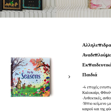
Αλληλεπιδρα
Αναδιπλούμεν
Εκπαιδευτικό
Παιδιά
·4 εποχές εντυπ
Καλοκαίρι, Φθιν
·Ανθεκτικές, ανθε
·Ήπιο κείμενο με
καιρού και της φύ