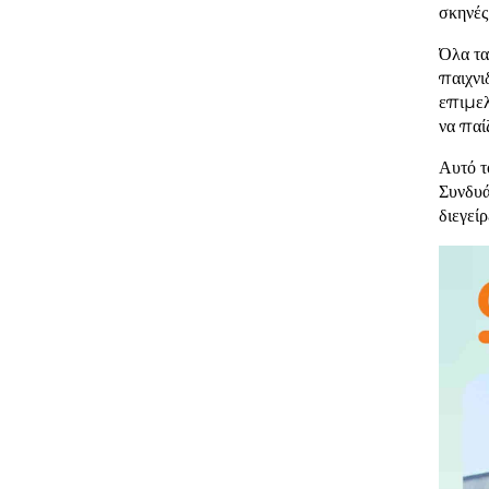
σκηνές
Όλα τα
παιχνι
επιμελ
να παί
Αυτό τ
Συνδυά
διεγεί