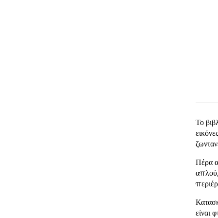
Το βιβ
εικόνε
ζωνταν
Πέρα α
απλού,
περιέρ
Κατασκ
είναι 