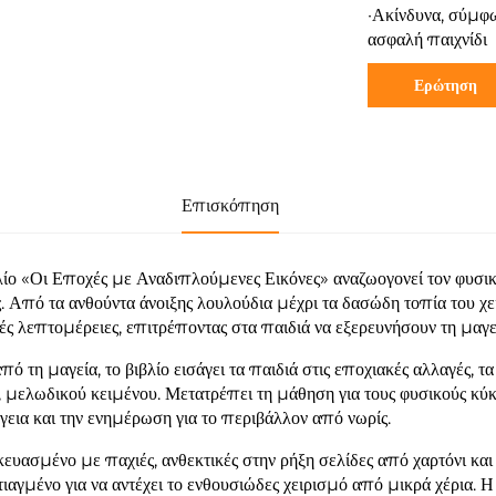
·Ακίνδυνα, σύμφω
ασφαλή παιχνίδι
Ερώτηση
Επισκόπηση
λίο «Οι Εποχές με Αναδιπλούμενες Εικόνες» αναζωογονεί τον φυσι
ς. Από τα ανθούντα άνοιξης λουλούδια μέχρι τα δασώδη τοπία του χ
ές λεπτομέρειες, επιτρέποντας στα παιδιά να εξερευνήσουν τη μαγεί
πό τη μαγεία, το βιβλίο εισάγει τα παιδιά στις εποχιακές αλλαγές, 
 μελωδικού κειμένου. Μετατρέπει τη μάθηση για τους φυσικούς κύκλ
γεια και την ενημέρωση για το περιβάλλον από νωρίς.
ευασμένο με παχιές, ανθεκτικές στην ρήξη σελίδες από χαρτόνι και
φτιαγμένο για να αντέχει το ενθουσιώδες χειρισμό από μικρά χέρια. 