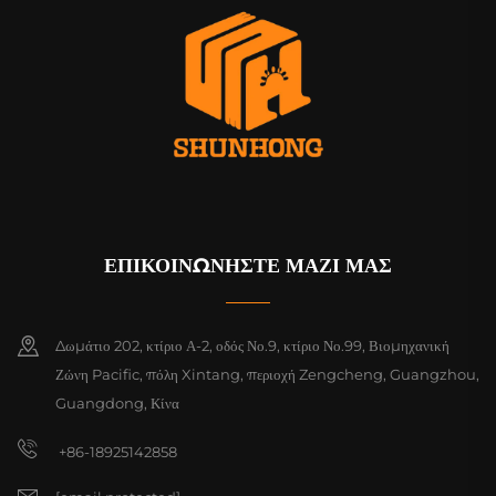
ΕΠΙΚΟΙΝΩΝΗΣΤΕ ΜΑΖΙ ΜΑΣ
Δωμάτιο 202, κτίριο Α-2, οδός Νο.9, κτίριο Νο.99, Βιομηχανική
Ζώνη Pacific, πόλη Xintang, περιοχή Zengcheng, Guangzhou,
Guangdong, Κίνα
+86-18925142858