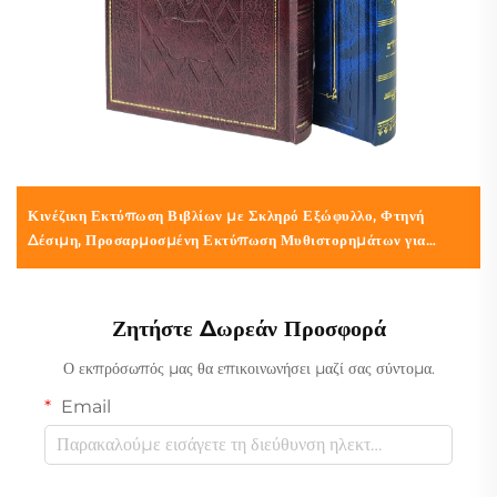
Κινέζικη Εκτύπωση Βιβλίων με Σκληρό Εξώφυλλο, Φτηνή
Δέσιμη, Προσαρμοσμένη Εκτύπωση Μυθιστορημάτων για
Ενήλικες, Ρομαντικά Βιβλία με Σκληρό Εξώφυλλο από Λινό
Ζητήστε Δωρεάν Προσφορά
Ο εκπρόσωπός μας θα επικοινωνήσει μαζί σας σύντομα.
Email