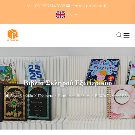
+86-18925142858
[email protected]
EN
Βιβλίο Σκληρού Εξωτερικού
Αρχική σελίδα
>
Προϊόντα
>
Εκτύπωση Βιβλίων
>
Βιβλίο Σκληρού Εξωτερικού