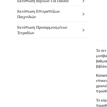
Εκτύπωση Βιβλίων Για Παιδιά
Εκτύπωση Επιτραπέζιων
Παιχνιδιών
Εκτύπωση Προσαρμοσμένων
Τετραδίων
Το σετ
μοτίβα
βαθμια
βιβλίου
Κατασκ
επανει
χρυσού
προσθή
Το κύρ
προσθέ