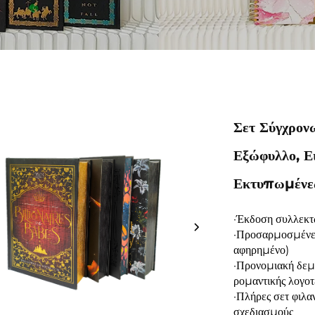
Σετ Σύγχρον
Εξώφυλλο, Ε
Εκτυπωμένες
·Έκδοση συλλεκτ
·Προσαρμοσμένες
αφηρημένο)
·Προνομιακή δεμ
ρομαντικής λογοτ
·Πλήρες σετ φιλα
σχεδιασμούς