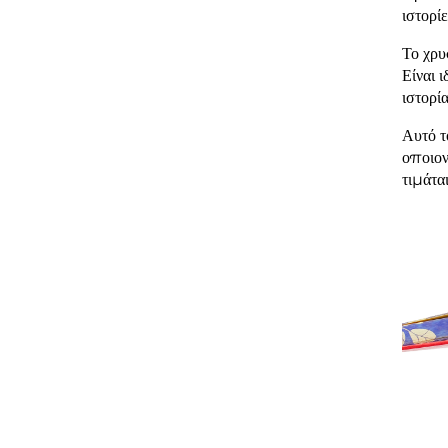
ιστορί
Το χρυ
Είναι 
ιστορία
Αυτό τ
οποιον
τιμάται