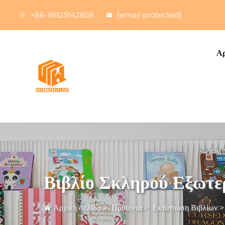
+86-18925142858
[email protected]
Αρ
Βιβλίο Σκληρού Εξωτε
Αρχική σελίδα
>
Προϊόντα
>
Εκτύπωση Βιβλίων