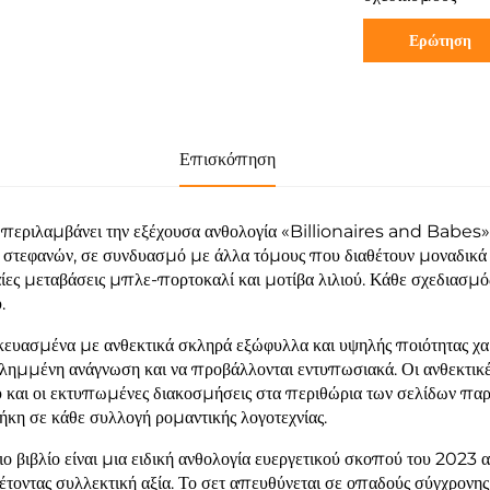
Ερώτηση
Επισκόπηση
 περιλαμβάνει την εξέχουσα ανθολογία «Billionaires and Babes» 
 στεφανών, σε συνδυασμό με άλλα τόμους που διαθέτουν μοναδικά 
ίες μεταβάσεις μπλε-πορτοκαλί και μοτίβα λιλιού. Κάθε σχεδιασμός
.
ευασμένα με ανθεκτικά σκληρά εξώφυλλα και υψηλής ποιότητας χαρτί
λημμένη ανάγνωση και να προβάλλονται εντυπωσιακά. Οι ανθεκτικές
 και οι εκτυπωμένες διακοσμήσεις στα περιθώρια των σελίδων παρ
κη σε κάθε συλλογή ρομαντικής λογοτεχνίας.
ιο βιβλίο είναι μια ειδική ανθολογία ευεργετικού σκοπού του 20
τοντας συλλεκτική αξία. Το σετ απευθύνεται σε οπαδούς σύγχρονης