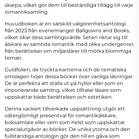
skarpa, vilket gör dem till beständiga tillägg till varje
romantiksamling.
Huvudboken är en särskild välgörenhetsantologi
från 2023 från evenemanget Ballgowns and Books,
vilket ökar dess samlingsvärde. Seten riktar sig till
älskare av samtida romantik med olika undergenrer,
från berättelser om miljardärer till mörka blommiga
teman.
Guldfolien, de tryckta kanterna och de tematiska
omslagen höjer dessa böcker över vanliga läsningar.
De är perfekta att ställa ut på hyllor eller som en
imponerande samling, vilket tilltalar läsare som
uppskattar både berättelsen och estetiken.
Denna vackert tillverkade uppsättning utgör ett
oåterglömligt presentval för romantikälskare,
boksamlare eller vem som helst som uppskattar
specialutgåvor av böcker. De unika ytorna och den
fullständiga antologin gör den till en gåva som