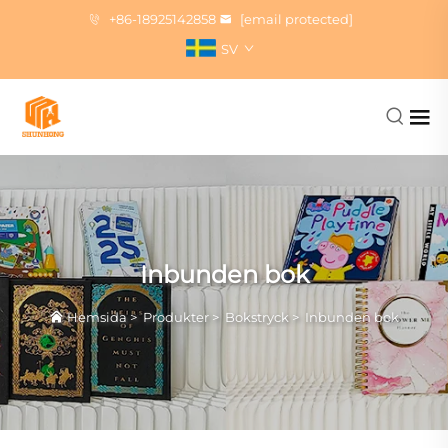
+86-18925142858
[email protected]
SV
Inbunden bok
Hemsida
>
Produkter
>
Bokstryck
>
Inbunden bok