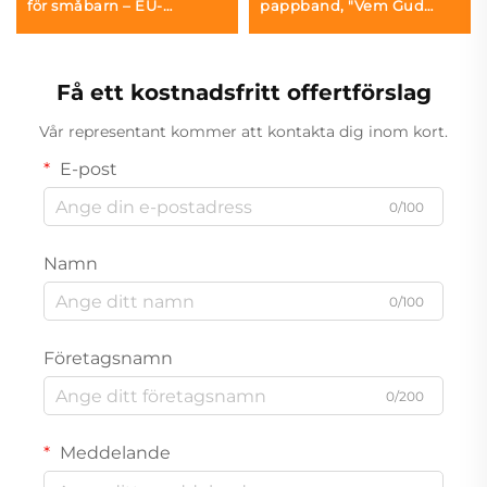
för småbarn – EU-
pappband, "Vem Gud
certifierad
säger att jag är"
Få ett kostnadsfritt offertförslag
Vår representant kommer att kontakta dig inom kort.
E-post
0/100
Namn
0/100
Företagsnamn
0/200
Meddelande