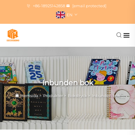
+86-18925142858
[email protected]
EN
Inbunden bok
Hemsida
>
Produkter
>
Bokstryck
>
Inbunden bok