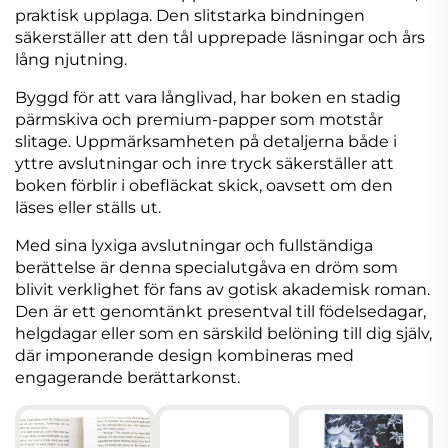
praktisk upplaga. Den slitstarka bindningen
säkerställer att den tål upprepade läsningar och års
lång njutning.
Byggd för att vara långlivad, har boken en stadig
pärmskiva och premium-papper som motstår
slitage. Uppmärksamheten på detaljerna både i
yttre avslutningar och inre tryck säkerställer att
boken förblir i obefläckat skick, oavsett om den
läses eller ställs ut.
Med sina lyxiga avslutningar och fullständiga
berättelse är denna specialutgåva en dröm som
blivit verklighet för fans av gotisk akademisk roman.
Den är ett genomtänkt presentval till födelsedagar,
helgdagar eller som en särskild belöning till dig själv,
där imponerande design kombineras med
engagerande berättarkonst.