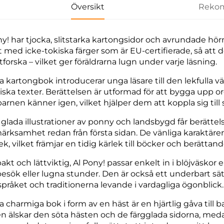
Översikt
Rekom
ny! har tjocka, slitstarka kartongsidor och avrundade hö
t med icke-tokiska färger som är EU-certifierade, så att de
forska – vilket ger föräldrarna lugn under varje läsning.
 kartongbok introducerar unga läsare till den lekfulla 
iska texter. Berättelsen är utformad för att bygga upp or
arnen känner igen, vilket hjälper dem att koppla sig till 
, glada illustrationer av ponny och landsbygd får berätte
rksamhet redan från första sidan. De vänliga karaktäre
k, vilket främjar en tidig kärlek till böcker och berättand
t och lättviktig, Al Pony! passar enkelt in i blöjväskor el
besök eller lugna stunder. Den är också ett underbart sä
 språket och traditionerna levande i vardagliga ögonblick.
 charmiga bok i form av en häst är en hjärtlig gåva till 
n älskar den söta hästen och de färgglada sidorna, meda