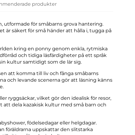
menderade produkter
rn, utformade för småbarns grova hantering.
t är säkert för små händer att hålla i, tugga på
världen kring en ponny genom enkla, rytmiska
dförråd och tidiga läsfärdigheter på ett språk
sin kultur samtidigt som de lär sig.
lsen att komma till liv och fånga småbarns
rna och levande scenerna gör att läsning känns
e.
ler ryggsäckar, vilket gör den idealisk för resor,
tt att dela kazakisk kultur med små barn och
babyshower, födelsedagar eller helgdagar.
n föräldrarna uppskattar den slitstarka