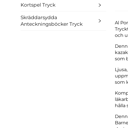
Kortspel Tryck
Skräddarsydda
Al Po
Anteckningsböcker Tryck
Tryck
och ut
Denna
kazak
som b
Ljusa
uppmä
som le
Kompak
läkar
hålla
Denna
Barne