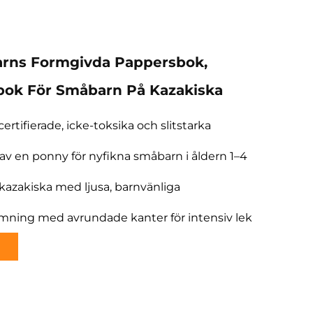
arns Formgivda Pappersbok,
bok För Småbarn På Kazakiska
rtifierade, icke-toksika och slitstarka
 av en ponny för nyfikna småbarn i åldern 1–4
 kazakiska med ljusa, barnvänliga
ormning med avrundade kanter för intensiv lek