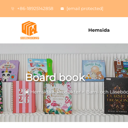
+86-18925142858
[email protected]
Hemsida
Board book
Hemsida
>
Produkter
>
Barn- och Läseböc