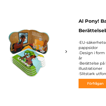
Al Pony! B
Berättelse
·EU-säkerhetsce
pappsidor
·Design i form
år
·Berättelse på
illustrationer
·Slitstark utf
Förfrågan