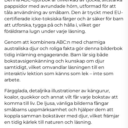
pappsidor med avrundade hörn, utformad för att
tåla användning av småbarn. Den är tryckt med EU-
certifierade icke-toksiska färger och är säker för barn
att utforska, tygga på och hålla i, vilket ger
föräldrarna lugn under varje läsning.
Genom att kombinera ABC:n med charmiga
australiska djur och roliga fakta gör denna bilderbok
tidig inlärning engagerande. Barn lär sig både
bokstavsigenkänning och kunskap om djur
samtidigt, vilket omvandlar läsningen till en
interaktiv lektion som känns som lek – inte som
arbete.
Färgglada, detaljrika illustrationer av kängurur,
koalor, quokkor och annat vilt får varje bokstav att
komma till liv. De ljusa, vänliga bilderna fångar
småbarns uppmärksamhet och hjälper dem att
koppla samman bokstäver med djur, vilket främjar
en tidig kärlek till naturen och läsning.