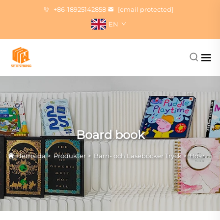
+86-18925142858
[email protected]
EN
Board book
Hemsida
>
Produkter
>
Barn- och Läseböcker Tryck
>
Board book