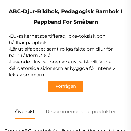
ABC-Djur-Bildbok, Pedagogisk Barnbok I
Pappband För Småbarn
·EU-säkerhetscertifierad, icke-toksisk och
hållbar pappbok
·Lär ut alfabetet samt roliga fakta om djur för
barn i åldern 2–5 år
·Levande illustrationer av australisk viltfauna
·Sårdatorsida sidor som är byggda för intensiv
lek av småbarn
Förfrågan
Översikt
Rekommenderade produkter
Denna ABC-djurbok är tillverkad av tjocka, slitstarka