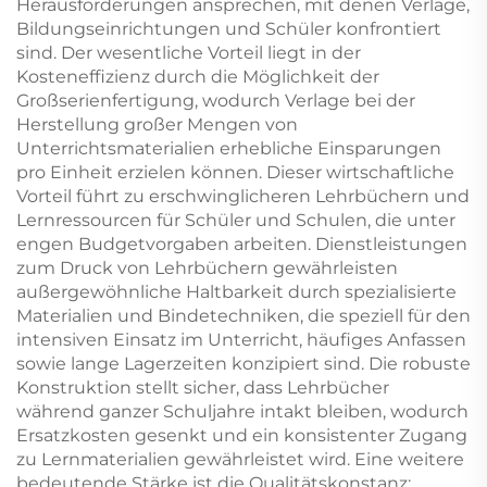
Verpackungsdruck für
Herausforderungen ansprechen, mit denen Verlage,
Erwachsene und
Bildungseinrichtungen und Schüler konfrontiert
Paare
sind. Der wesentliche Vorteil liegt in der
Kosteneffizienz durch die Möglichkeit der
Großserienfertigung, wodurch Verlage bei der
Herstellung großer Mengen von
Unterrichtsmaterialien erhebliche Einsparungen
pro Einheit erzielen können. Dieser wirtschaftliche
Vorteil führt zu erschwinglicheren Lehrbüchern und
Lernressourcen für Schüler und Schulen, die unter
engen Budgetvorgaben arbeiten. Dienstleistungen
zum Druck von Lehrbüchern gewährleisten
außergewöhnliche Haltbarkeit durch spezialisierte
Materialien und Bindetechniken, die speziell für den
intensiven Einsatz im Unterricht, häufiges Anfassen
sowie lange Lagerzeiten konzipiert sind. Die robuste
Konstruktion stellt sicher, dass Lehrbücher
während ganzer Schuljahre intakt bleiben, wodurch
Ersatzkosten gesenkt und ein konsistenter Zugang
zu Lernmaterialien gewährleistet wird. Eine weitere
bedeutende Stärke ist die Qualitätskonstanz: