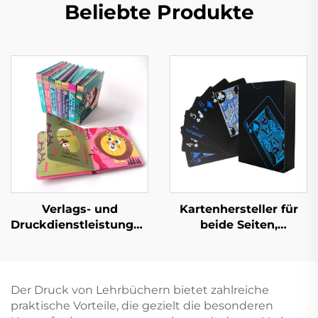
Beliebte Produkte
Verlags- und
Kartenhersteller für
Druckdienstleistungen
beide Seiten,
Kinder Baby
Lieferanten für
Schlafgeschichten
Kartenspiele,
Pappbilderbücher
Spielkarten,
Kindergarten Bildung
individueller Druck
Der Druck von Lehrbüchern bietet zahlreiche
Hardcover Bücher
und
praktische Vorteile, die gezielt die besonderen