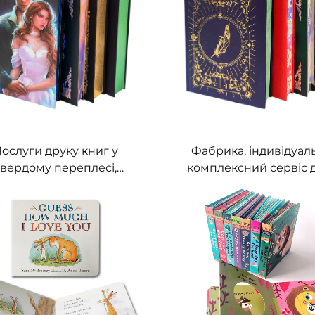
ослуги друку книг у
Фабрика, індивідуал
твердому переплесі,
комплексний сервіс 
самовидання, друк
книг, високоякісний
мантичного роману з
книги з фарбован
арбованими краями
краями, фотокнига
твердому переплес
золотими краям