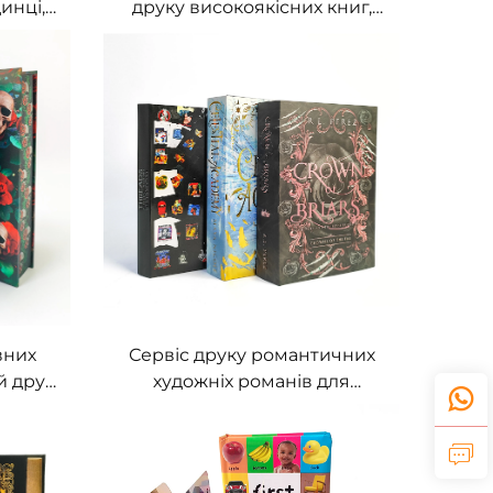
инці,
друку високоякісних книг,
ньої
друк книг у твердій
ій
обкладинці, замовлення
аними
великих партій, друк з
фарбованими краями
вних
Сервіс друку романтичних
й друк
художніх романів для
динки,
незалежних видавців з
ими
фарбованими краями, книга
ловою
в твердому переплесі з
пиловою обкладинкою