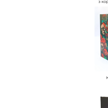
з ко
ззаду
п
висок
обк
кра
друк