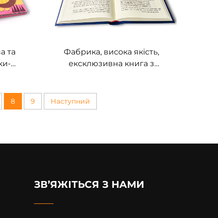
а та
Фабрика, висока якість,
ки-
ексклюзивна книга з
 ігор,
текстурою шкіри, повне
ерді
фольгування золотом,
тиснення, друк книги в
8
9
Наступний
твердому переплесі
ЗВ’ЯЖІТЬСЯ З НАМИ