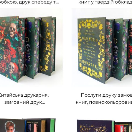
робкою, друк спереду та
книг у твердій обклад
, логотип, золотий папір,
замовний друк худож
ластика ПВХ, замовні
літератури у тверд
покерні карти
обкладинці з фарбов
краями
Китайська друкарня,
Послуги друку замо
замовний друк
книг, повнокольорови
оякісних книг у твердій
офсетом, тверді обкла
ладинці з фарбованими
книга з фарбован
ями, екологічно чистий
краями, роман із пи
 із пиловою обгорткою
обгорткою