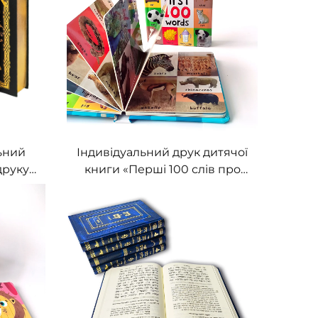
ьний
Індивідуальний друк дитячої
друку
книги «Перші 100 слів про
 друк
тварин», освітня книга в
ими
твердому переплесі на
 в
дощках
і з
и