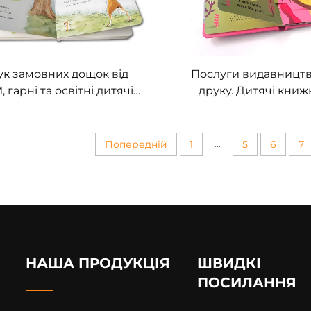
к замовних дощок від
Послуги видавництв
 гарні та освітні дитячі
друку. Дитячі книж
ки, друк інтерактивних
картинки для ліжкових
чих дощок англійською
дошкільна освіта, тв
мовою
обкладинки
...
Попередній
1
5
6
7
НАША ПРОДУКЦІЯ
ШВИДКІ
ПОСИЛАННЯ