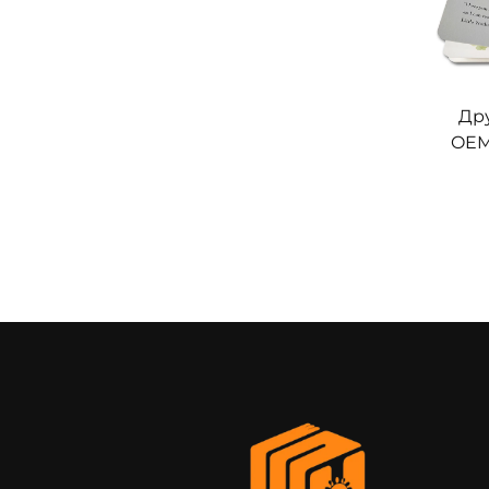
Дру
OEM,
каз
дитя