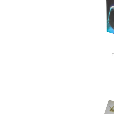
П
ро
ф