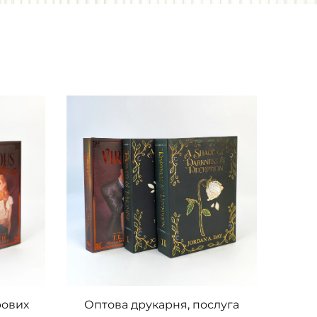
рових
Оптова друкарня, послуга