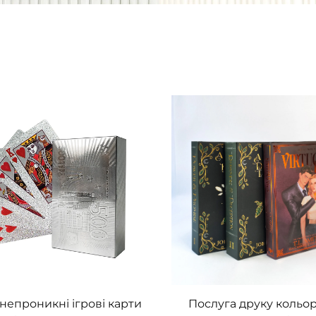
непроникні ігрові карти
Послуга друку кольо