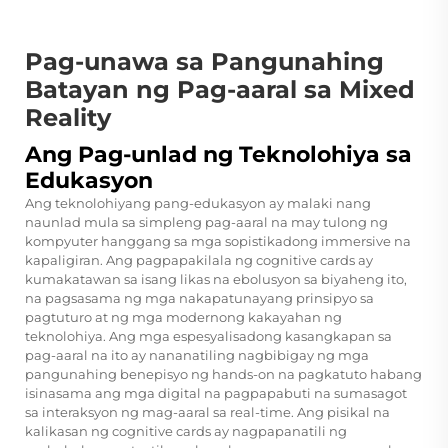
Pag-unawa sa Pangunahing
Batayan ng Pag-aaral sa Mixed
Reality
Ang Pag-unlad ng Teknolohiya sa
Edukasyon
Ang teknolohiyang pang-edukasyon ay malaki nang
naunlad mula sa simpleng pag-aaral na may tulong ng
kompyuter hanggang sa mga sopistikadong immersive na
kapaligiran. Ang pagpapakilala ng cognitive cards ay
kumakatawan sa isang likas na ebolusyon sa biyaheng ito,
na pagsasama ng mga nakapatunayang prinsipyo sa
pagtuturo at ng mga modernong kakayahan ng
teknolohiya. Ang mga espesyalisadong kasangkapan sa
pag-aaral na ito ay nananatiling nagbibigay ng mga
pangunahing benepisyo ng hands-on na pagkatuto habang
isinasama ang mga digital na pagpapabuti na sumasagot
sa interaksyon ng mag-aaral sa real-time. Ang pisikal na
kalikasan ng cognitive cards ay nagpapanatili ng