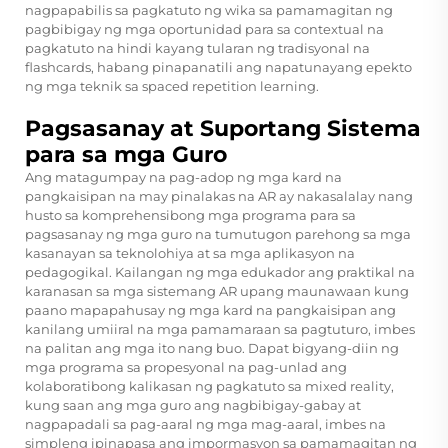
nagpapabilis sa pagkatuto ng wika sa pamamagitan ng
pagbibigay ng mga oportunidad para sa contextual na
pagkatuto na hindi kayang tularan ng tradisyonal na
flashcards, habang pinapanatili ang napatunayang epekto
ng mga teknik sa spaced repetition learning.
Pagsasanay at Suportang Sistema
para sa mga Guro
Ang matagumpay na pag-adop ng mga kard na
pangkaisipan na may pinalakas na AR ay nakasalalay nang
husto sa komprehensibong mga programa para sa
pagsasanay ng mga guro na tumutugon parehong sa mga
kasanayan sa teknolohiya at sa mga aplikasyon na
pedagogikal. Kailangan ng mga edukador ang praktikal na
karanasan sa mga sistemang AR upang maunawaan kung
paano mapapahusay ng mga kard na pangkaisipan ang
kanilang umiiral na mga pamamaraan sa pagtuturo, imbes
na palitan ang mga ito nang buo. Dapat bigyang-diin ng
mga programa sa propesyonal na pag-unlad ang
kolaboratibong kalikasan ng pagkatuto sa mixed reality,
kung saan ang mga guro ang nagbibigay-gabay at
nagpapadali sa pag-aaral ng mga mag-aaral, imbes na
simpleng ipinapasa ang impormasyon sa pamamagitan ng