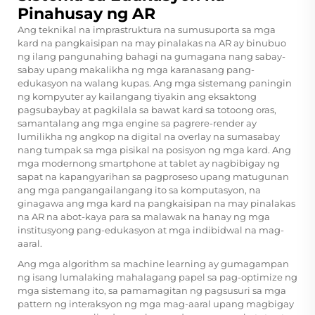
Pinahusay ng AR
Ang teknikal na imprastruktura na sumusuporta sa mga
kard na pangkaisipan na may pinalakas na AR ay binubuo
ng ilang pangunahing bahagi na gumagana nang sabay-
sabay upang makalikha ng mga karanasang pang-
edukasyon na walang kupas. Ang mga sistemang paningin
ng kompyuter ay kailangang tiyakin ang eksaktong
pagsubaybay at pagkilala sa bawat kard sa totoong oras,
samantalang ang mga engine sa pagrere-render ay
lumilikha ng angkop na digital na overlay na sumasabay
nang tumpak sa mga pisikal na posisyon ng mga kard. Ang
mga modernong smartphone at tablet ay nagbibigay ng
sapat na kapangyarihan sa pagproseso upang matugunan
ang mga pangangailangang ito sa komputasyon, na
ginagawa ang mga kard na pangkaisipan na may pinalakas
na AR na abot-kaya para sa malawak na hanay ng mga
institusyong pang-edukasyon at mga indibidwal na mag-
aaral.
Ang mga algorithm sa machine learning ay gumagampan
ng isang lumalaking mahalagang papel sa pag-optimize ng
mga sistemang ito, sa pamamagitan ng pagsusuri sa mga
pattern ng interaksyon ng mga mag-aaral upang magbigay