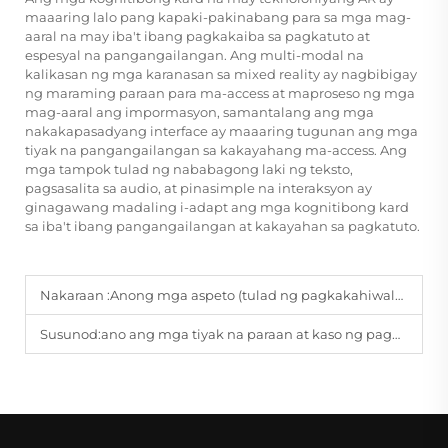
maaaring lalo pang kapaki-pakinabang para sa mga mag-
aaral na may iba't ibang pagkakaiba sa pagkatuto at
espesyal na pangangailangan. Ang multi-modal na
kalikasan ng mga karanasan sa mixed reality ay nagbibigay
ng maraming paraan para ma-access at maproseso ng mga
mag-aaral ang impormasyon, samantalang ang mga
nakakapasadyang interface ay maaaring tugunan ang mga
tiyak na pangangailangan sa kakayahang ma-access. Ang
mga tampok tulad ng nababagong laki ng teksto,
pagsasalita sa audio, at pinasimple na interaksyon ay
ginagawang madaling i-adapt ang mga kognitibong kard
sa iba't ibang pangangailangan at kakayahan sa pagkatuto.
Nakaraan :
Anong mga aspeto (tulad ng pagkakahiwalay ng bahagi, panganib na mahawakan o mahigpit ang mga daliri) ang pangunahing pokus ng pagsusuri sa kaligtasan para sa mga aklat na hinahatak at inuupod para sa mga bata?
Susunod:
ano ang mga tiyak na paraan at kaso ng paggamit ng cognitive cards sa maagang interbensyon sa edukasyon o sa espesyal na edukasyon?