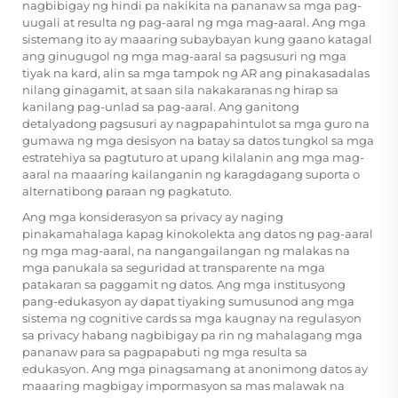
nagbibigay ng hindi pa nakikita na pananaw sa mga pag-
uugali at resulta ng pag-aaral ng mga mag-aaral. Ang mga
sistemang ito ay maaaring subaybayan kung gaano katagal
ang ginugugol ng mga mag-aaral sa pagsusuri ng mga
tiyak na kard, alin sa mga tampok ng AR ang pinakasadalas
nilang ginagamit, at saan sila nakakaranas ng hirap sa
kanilang pag-unlad sa pag-aaral. Ang ganitong
detalyadong pagsusuri ay nagpapahintulot sa mga guro na
gumawa ng mga desisyon na batay sa datos tungkol sa mga
estratehiya sa pagtuturo at upang kilalanin ang mga mag-
aaral na maaaring kailanganin ng karagdagang suporta o
alternatibong paraan ng pagkatuto.
Ang mga konsiderasyon sa privacy ay naging
pinakamahalaga kapag kinokolekta ang datos ng pag-aaral
ng mga mag-aaral, na nangangailangan ng malakas na
mga panukala sa seguridad at transparente na mga
patakaran sa paggamit ng datos. Ang mga institusyong
pang-edukasyon ay dapat tiyaking sumusunod ang mga
sistema ng cognitive cards sa mga kaugnay na regulasyon
sa privacy habang nagbibigay pa rin ng mahalagang mga
pananaw para sa pagpapabuti ng mga resulta sa
edukasyon. Ang mga pinagsamang at anonimong datos ay
maaaring magbigay impormasyon sa mas malawak na