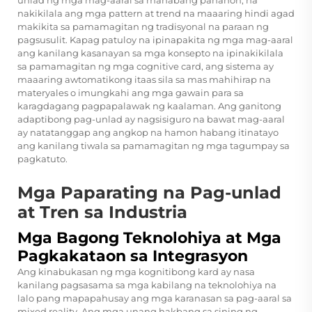
unlad ng mga mag-aaral sa mahabang panahon, na
nakikilala ang mga pattern at trend na maaaring hindi agad
makikita sa pamamagitan ng tradisyonal na paraan ng
pagsusulit. Kapag patuloy na ipinapakita ng mga mag-aaral
ang kanilang kasanayan sa mga konsepto na ipinakikilala
sa pamamagitan ng mga cognitive card, ang sistema ay
maaaring awtomatikong itaas sila sa mas mahihirap na
materyales o imungkahi ang mga gawain para sa
karagdagang pagpapalawak ng kaalaman. Ang ganitong
adaptibong pag-unlad ay nagsisiguro na bawat mag-aaral
ay natatanggap ang angkop na hamon habang itinatayo
ang kanilang tiwala sa pamamagitan ng mga tagumpay sa
pagkatuto.
Mga Paparating na Pag-unlad
at Tren sa Industria
Mga Bagong Teknolohiya at Mga
Pagkakataon sa Integrasyon
Ang kinabukasan ng mga kognitibong kard ay nasa
kanilang pagsasama sa mga kabilang na teknolohiya na
lalo pang mapapahusay ang mga karanasan sa pag-aaral sa
mixed reality. Ang mga unang hakbang sa sining ng