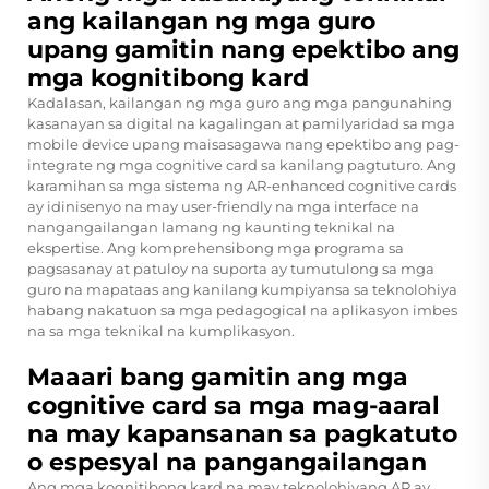
ang kailangan ng mga guro
upang gamitin nang epektibo ang
mga kognitibong kard
Kadalasan, kailangan ng mga guro ang mga pangunahing
kasanayan sa digital na kagalingan at pamilyaridad sa mga
mobile device upang maisasagawa nang epektibo ang pag-
integrate ng mga cognitive card sa kanilang pagtuturo. Ang
karamihan sa mga sistema ng AR-enhanced cognitive cards
ay idinisenyo na may user-friendly na mga interface na
nangangailangan lamang ng kaunting teknikal na
ekspertise. Ang komprehensibong mga programa sa
pagsasanay at patuloy na suporta ay tumutulong sa mga
guro na mapataas ang kanilang kumpiyansa sa teknolohiya
habang nakatuon sa mga pedagogical na aplikasyon imbes
na sa mga teknikal na kumplikasyon.
Maaari bang gamitin ang mga
cognitive card sa mga mag-aaral
na may kapansanan sa pagkatuto
o espesyal na pangangailangan
Ang mga kognitibong kard na may teknolohiyang AR ay