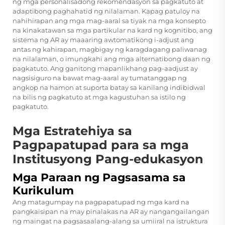
ng mga personalisadong rekomendasyon sa pagkatuto at
adaptibong paghahatid ng nilalaman. Kapag patuloy na
nahihirapan ang mga mag-aaral sa tiyak na mga konsepto
na kinakatawan sa mga partikular na kard ng kognitibo, ang
sistema ng AR ay maaaring awtomatikong i-adjust ang
antas ng kahirapan, magbigay ng karagdagang paliwanag
na nilalaman, o imungkahi ang mga alternatibong daan ng
pagkatuto. Ang ganitong mapanlikhang pag-aadjust ay
nagsisiguro na bawat mag-aaral ay tumatanggap ng
angkop na hamon at suporta batay sa kanilang indibidwal
na bilis ng pagkatuto at mga kagustuhan sa istilo ng
pagkatuto.
Mga Estratehiya sa
Pagpapatupad para sa mga
Institusyong Pang-edukasyon
Mga Paraan ng Pagsasama sa
Kurikulum
Ang matagumpay na pagpapatupad ng mga kard na
pangkaisipan na may pinalakas na AR ay nangangailangan
ng maingat na pagsasaalang-alang sa umiiral na istruktura