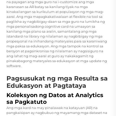
na payagan ang mga guro na i-customize ang mga
karanasan sa AR batay sa kanilang tiyak na mga
kinakailangan sa kurikulum at populasyon ng mga mag-
aaral. Ang mga mapagkakatiwalaan at flexible na tool sa
paglikha ay nagbibigay-daan sa mga guro na lumikha ng
mga personalisadong cognitive card na umaayon sa
kanilang mga plano sa aralin, samantalang ang mga
istandard na library ng nilalaman ay nagbibigay ng mga
propesyonal na inihandang materyales para sa karaniwang
mga paksa sa edukasyon. Ang mga tampok na kontrol sa
bersyon at pagsinkronisa ng nilalaman ay nagsisiguro na
ang lahat ng mag-aaral at guro ay nakakagamit ng
pinakabagong materyales sa edukasyon at mga update ng
software.
Pagsusukat ng mga Resulta sa
Edukasyon at Pagtataya
Koleksyon ng Datos at Analytics
sa Pagkatuto
Ang mga kard na may pinalawak na katayuan (AR) na
pangkaisipan ay nagbubuo ng mayamang mga dataset na