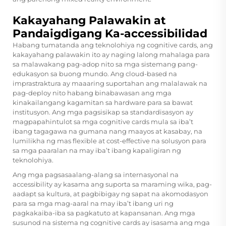
Kakayahang Palawakin at
Pandaigdigang Ka-accessibilidad
Habang tumatanda ang teknolohiya ng cognitive cards, ang
kakayahang palawakin ito ay naging lalong mahalaga para
sa malawakang pag-adop nito sa mga sistemang pang-
edukasyon sa buong mundo. Ang cloud-based na
imprastraktura ay maaaring suportahan ang malalawak na
pag-deploy nito habang binabawasan ang mga
kinakailangang kagamitan sa hardware para sa bawat
institusyon. Ang mga pagsisikap sa standardisasyon ay
magpapahintulot sa mga cognitive cards mula sa iba’t
ibang tagagawa na gumana nang maayos at kasabay, na
lumilikha ng mas flexible at cost-effective na solusyon para
sa mga paaralan na may iba’t ibang kapaligiran ng
teknolohiya.
Ang mga pagsasaalang-alang sa internasyonal na
accessibility ay kasama ang suporta sa maraming wika, pag-
aadapt sa kultura, at pagbibigay ng sapat na akomodasyon
para sa mga mag-aaral na may iba’t ibang uri ng
pagkakaiba-iba sa pagkatuto at kapansanan. Ang mga
susunod na sistema ng cognitive cards ay isasama ang mga