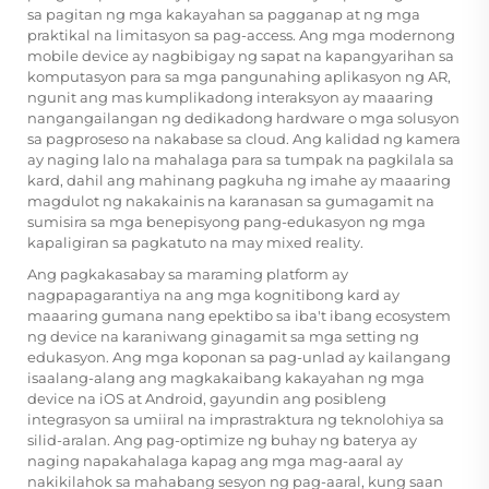
sa pagitan ng mga kakayahan sa pagganap at ng mga
praktikal na limitasyon sa pag-access. Ang mga modernong
mobile device ay nagbibigay ng sapat na kapangyarihan sa
komputasyon para sa mga pangunahing aplikasyon ng AR,
ngunit ang mas kumplikadong interaksyon ay maaaring
nangangailangan ng dedikadong hardware o mga solusyon
sa pagproseso na nakabase sa cloud. Ang kalidad ng kamera
ay naging lalo na mahalaga para sa tumpak na pagkilala sa
kard, dahil ang mahinang pagkuha ng imahe ay maaaring
magdulot ng nakakainis na karanasan sa gumagamit na
sumisira sa mga benepisyong pang-edukasyon ng mga
kapaligiran sa pagkatuto na may mixed reality.
Ang pagkakasabay sa maraming platform ay
nagpapagarantiya na ang mga kognitibong kard ay
maaaring gumana nang epektibo sa iba't ibang ecosystem
ng device na karaniwang ginagamit sa mga setting ng
edukasyon. Ang mga koponan sa pag-unlad ay kailangang
isaalang-alang ang magkakaibang kakayahan ng mga
device na iOS at Android, gayundin ang posibleng
integrasyon sa umiiral na imprastraktura ng teknolohiya sa
silid-aralan. Ang pag-optimize ng buhay ng baterya ay
naging napakahalaga kapag ang mga mag-aaral ay
nakikilahok sa mahabang sesyon ng pag-aaral, kung saan