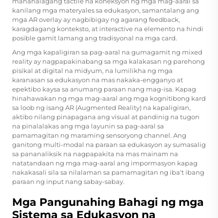
mahahalagang tactile na koneksyon ng mga mag-aaral sa
kanilang mga materyales sa edukasyon, samantalang ang
mga AR overlay ay nagbibigay ng agarang feedback,
karagdagang konteksto, at interactive na elemento na hindi
posible gamit lamang ang tradisyonal na mga card.
Ang mga kapaligiran sa pag-aaral na gumagamit ng mixed
reality ay nagpapakinabang sa mga kalakasan ng parehong
pisikal at digital na midyum, na lumilikha ng mga
karanasan sa edukasyon na mas nakaka-engganyo at
epektibo kaysa sa anumang paraan nang mag-isa. Kapag
hinahawakan ng mga mag-aaral ang mga kognitibong kard
sa loob ng isang AR (Augmented Reality) na kapaligiran,
aktibo nilang pinapagana ang visual at pandinig na tugon
na pinalalakas ang mga layunin sa pag-aaral sa
pamamagitan ng maraming sensoryong channel. Ang
ganitong multi-modal na paraan sa edukasyon ay sumasalig
sa pananaliksik na nagpapakita na mas mainam na
natatandaan ng mga mag-aaral ang impormasyon kapag
nakakasali sila sa nilalaman sa pamamagitan ng iba't ibang
paraan ng input nang sabay-sabay.
Mga Pangunahing Bahagi ng mga
Sistema sa Edukasyon na