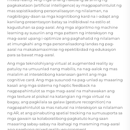
pagkakataon (artificial intelligence) ay magpapahintulot ng
mas sopistikadong personalisasyon ng nilalaman, na
nagbibigay-daan sa mga kognitibong kard na i-adapt ang
kanilang presentasyon batay sa indibidwal na estilo at
kagustuhan sa pag-aaral. Ang mga algoritmo ng machine
learning ay susuriin ang mga pattern ng interaksyon ng
mag-aaral upang i-optimize ang paghahatid ng nilalaman
at imungkahi ang mga personalisadong landas ng pag-
aaral na makakamaximise ng epektibidad ng edukasyon
para sa bawat mag-aaral.
Ang mga teknolohiyang virtual at augmented reality ay
patuloy na umuunlad nang mabilis, na nag-aalok ng mas
malalim at interaktibong karanasan gamit ang mga
cognitive card. Ang mga susunod na pag-unlad ay maaaring
kasali ang mga sistema ng haptic feedback na
nagpapahintulot sa mga mag-aaral na mahawakan ang
mga texture at pisikal na katangian ng mga virtual na
bagay, ang pagkilala sa galaw (gesture recognition) na
nagpapahintulot sa mas natural na interaksyon sa nilalaman
ng AR, at ang pinabuting spatial tracking na sumusuporta sa
mga gawain sa kolaboratibong pagkatuto kung saan
maaaring sabay-sabay na ibahagi ng maraming mag-aaral
ang parehong mixed reality environment.