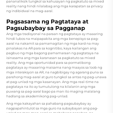
pananaliksik tungkol sa kahusayan ng pagkatuto sa mixed
reality nang hindi nilalabag ang mga karapatan sa privacy
ng indibidwal na mag-aaral.
Pagsasama ng Pagtataya at
Pagsubaybay sa Pagganap
Ang mga tradisyonal na paraan ng pagtataya ay maaaring
hindi lubos na maipapakita ang mga benepisyo sa pag-
aaral na nakamit sa pamamagitan ng mga kard na may
pinalakas na AR para sa kognitibo, kaya kailangan ang
pagbuo ng mga bagong pamamaraan ng pagtataya na
isinasama ang mga karanasan sa pagkatuto sa mixed
reality. Ang mga oportunidad para sa pormatibong
pagtataya ay maaaring maisama nang maayos sa loob ng
mga interaksyon sa AR, na nagbibigay ng agarang puna sa
parehong mag-aaral at guro tungkol sa antas ng pag-unawa
at pag-unlad ng mga kasanayan. Ang mga real-time na
pagtataya na ito ay tumutulong na kilalanin ang mga
puwang sa pag-aaral bago pa man ito maging malalang
hadlang sa akademikong pag-unlad.
Ang mga kakayahan sa pahabang pagsubaybay ay
nagpapahintulot sa mga guro na subaybayan ang pag-