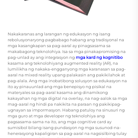
Nakakaranas ang larangan ng edukasyon ng isang
rebolusyonaryong pagbabago habang ang tradisyonal na
mga kasangkapan sa pag-aaral ay pinagsasama sa
makabagong teknolohiya. Isa sa mga pinakapromising na
pag-unlad ay ang integrasyon ng
mga kard ng kognitibo
kasama ang teknolohiyang augmented reality (AR), na
lumilikha ng nakaka-engganyong mga karanasan sa pag-
aaral na mixed reality upang palakasin ang pakikilahok at
pag-alala. Ang mga inobatibong solusyon sa edukasyon na
ito ay pinauunlad ang mga benepisyo ng pisikal na
materyales sa pag-aaral kasama ang dinamikong
kakayahan ng mga digital na overlay, na nag-aalok sa mga
mag-aaral ng hindi pa nakikita na paraan ng pakikipag-
ugnayan sa impormasyon. Habang patuloy na sinusuri ng
mga guro at mga developer ng teknolohiya ang
pagsasama-sama na ito, ang mga cognitive card ay
sumisibol bilang isang pundasyon ng mga susunod-na-
henerasyong kapaligiran sa pag-aaral na nagsisilbing tulay