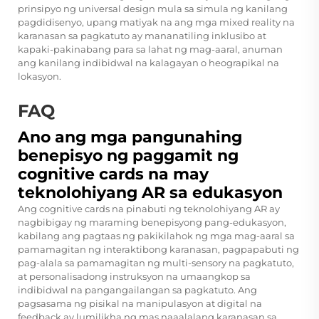
prinsipyo ng universal design mula sa simula ng kanilang
pagdidisenyo, upang matiyak na ang mga mixed reality na
karanasan sa pagkatuto ay mananatiling inklusibo at
kapaki-pakinabang para sa lahat ng mag-aaral, anuman
ang kanilang indibidwal na kalagayan o heograpikal na
lokasyon.
FAQ
Ano ang mga pangunahing
benepisyo ng paggamit ng
cognitive cards na may
teknolohiyang AR sa edukasyon
Ang cognitive cards na pinabuti ng teknolohiyang AR ay
nagbibigay ng maraming benepisyong pang-edukasyon,
kabilang ang pagtaas ng pakikilahok ng mga mag-aaral sa
pamamagitan ng interaktibong karanasan, pagpapabuti ng
pag-alala sa pamamagitan ng multi-sensory na pagkatuto,
at personalisadong instruksyon na umaangkop sa
indibidwal na pangangailangan sa pagkatuto. Ang
pagsasama ng pisikal na manipulasyon at digital na
feedback ay lumilikha ng mas naaalalang karanasan sa