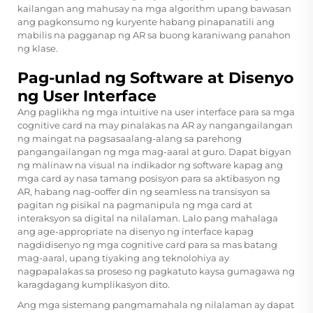
kailangan ang mahusay na mga algorithm upang bawasan
ang pagkonsumo ng kuryente habang pinapanatili ang
mabilis na pagganap ng AR sa buong karaniwang panahon
ng klase.
Pag-unlad ng Software at Disenyo
ng User Interface
Ang paglikha ng mga intuitive na user interface para sa mga
cognitive card na may pinalakas na AR ay nangangailangan
ng maingat na pagsasaalang-alang sa parehong
pangangailangan ng mga mag-aaral at guro. Dapat bigyan
ng malinaw na visual na indikador ng software kapag ang
mga card ay nasa tamang posisyon para sa aktibasyon ng
AR, habang nag-ooffer din ng seamless na transisyon sa
pagitan ng pisikal na pagmanipula ng mga card at
interaksyon sa digital na nilalaman. Lalo pang mahalaga
ang age-appropriate na disenyo ng interface kapag
nagdidisenyo ng mga cognitive card para sa mas batang
mag-aaral, upang tiyaking ang teknolohiya ay
nagpapalakas sa proseso ng pagkatuto kaysa gumagawa ng
karagdagang kumplikasyon dito.
Ang mga sistemang pangmamahala ng nilalaman ay dapat