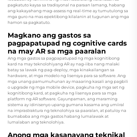
pagkatuto kaysa sa tradisyonal na paraan lamang, habang
ang kakayahang mag-assess ng real-time ay tumutulong sa
mga guro na mas epektibong kilalanin at tugunan ang mga
hamon sa pagkatuto.
Magkano ang gastos sa
pagpapatupad ng cognitive cards
na may AR sa mga paaralan
Ang mga gastos sa pagpapatupad ng mga kognitibong
kard na may teknolohiyang AR ay nag-iiba nang malaki
batay sa lawak ng pag-deploy, mga kinakailangan sa
hardware, at mga modelo ng lisensya para sa software. Ang
mga unang pamumuhunan ay maaaring kasali ang pagbili
o upgrade ng mga mobile device, pagkuha ng mga set ng
kognitibong kard, at pagkuha ng lisensya para sa mga
platform ng AR software. Gayunpaman, ang maraming
sistema ay idinisenyo upang gumana kasama ang umiiral
na imprastraktura ng teknolohiya sa paaralan, at patuloy na
bumababa ang mga gastos habang lumalawak at
lumalaban ang teknolohiya.
Anong mga kasanayang teknikal