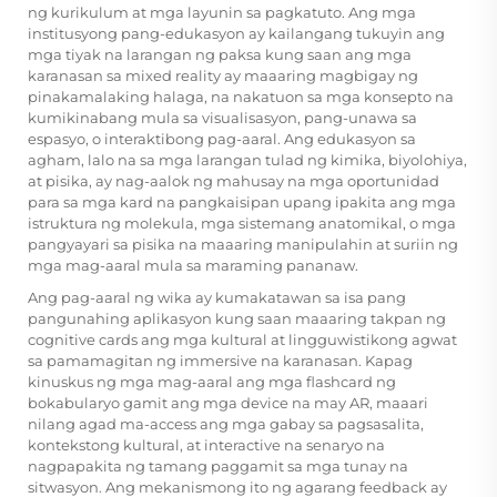
ng kurikulum at mga layunin sa pagkatuto. Ang mga
institusyong pang-edukasyon ay kailangang tukuyin ang
mga tiyak na larangan ng paksa kung saan ang mga
karanasan sa mixed reality ay maaaring magbigay ng
pinakamalaking halaga, na nakatuon sa mga konsepto na
kumikinabang mula sa visualisasyon, pang-unawa sa
espasyo, o interaktibong pag-aaral. Ang edukasyon sa
agham, lalo na sa mga larangan tulad ng kimika, biyolohiya,
at pisika, ay nag-aalok ng mahusay na mga oportunidad
para sa mga kard na pangkaisipan upang ipakita ang mga
istruktura ng molekula, mga sistemang anatomikal, o mga
pangyayari sa pisika na maaaring manipulahin at suriin ng
mga mag-aaral mula sa maraming pananaw.
Ang pag-aaral ng wika ay kumakatawan sa isa pang
pangunahing aplikasyon kung saan maaaring takpan ng
cognitive cards ang mga kultural at lingguwistikong agwat
sa pamamagitan ng immersive na karanasan. Kapag
kinuskus ng mga mag-aaral ang mga flashcard ng
bokabularyo gamit ang mga device na may AR, maaari
nilang agad ma-access ang mga gabay sa pagsasalita,
kontekstong kultural, at interactive na senaryo na
nagpapakita ng tamang paggamit sa mga tunay na
sitwasyon. Ang mekanismong ito ng agarang feedback ay