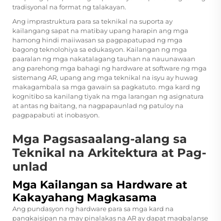
tradisyonal na format ng talakayan.
Ang imprastruktura para sa teknikal na suporta ay
kailangang sapat na matibay upang harapin ang mga
hamong hindi maiiwasan sa pagpapatupad ng mga
bagong teknolohiya sa edukasyon. Kailangan ng mga
paaralan ng mga nakatalagang tauhan na nauunawaan
ang parehong mga bahagi ng hardware at software ng mga
sistemang AR, upang ang mga teknikal na isyu ay huwag
makagambala sa mga gawain sa pagkatuto.
mga kard ng
kognitibo
sa kanilang tiyak na mga larangan ng asignatura
at antas ng baitang, na nagpapaunlad ng patuloy na
pagpapabuti at inobasyon.
Mga Pagsasaalang-alang sa
Teknikal na Arkitektura at Pag-
unlad
Mga Kailangan sa Hardware at
Kakayahang Magkasama
Ang pundasyon ng hardware para sa mga kard na
pangkaisipan na may pinalakas na AR ay dapat magbalanse