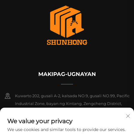
MAKIPAG-UGNAYAN
Kuwarto 202, gusali A-2, kalsada NO.9, gusali NO.99, Pacific
Industrial Zone, bayan ng Xintang, Zengcheng District,
Guangzhou, Guangdong, Tsina
We value your privacy
+86-18925142858
We use cookies and similar tools to provide our services.