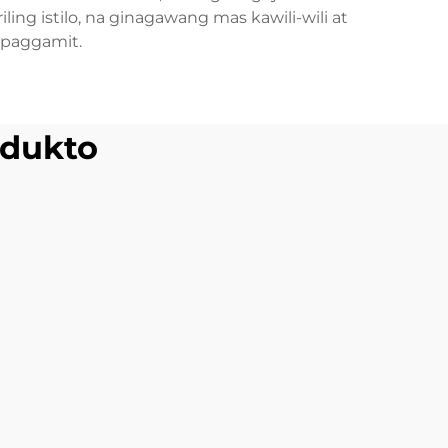
ing istilo, na ginagawang mas kawili-wili at
 paggamit.
dukto