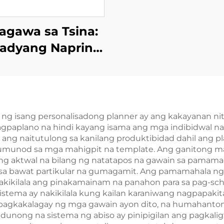
agawa sa Tsina:
adyang Naprint
arap at Likod na
kabilaang Panig
 Kard ng Poker
 isang personalisadong planner ay ang kakayanan nito
gpaplano na hindi kayang isama ang mga indibidwal na
g naitutulong sa kanilang produktibidad dahil ang pla
ang sumunod sa mga mahigpit na template. Ang ganitong
ang aktwal na bilang ng natatapos na gawain sa pamam
a bawat partikular na gumagamit. Ang pamamahala ng
kikilala ang pinakamainam na panahon para sa pag-sch
sistema ay nakikilala kung kailan karaniwang nagpapa
gkakalagay ng mga gawain ayon dito, na humahantong 
unong na sistema ng abiso ay pinipigilan ang pagkal