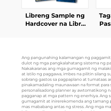
Libreng Sample ng
Tag
Hardcover na Libro
Pas
Mabilis na Lead Time
sa H
Mass Printing ng
Mag
Libro Pasadyang Set
na
ng Hardcover na
Ang pangunahing kalamangan ng paggamit ng
dulot ng mga pangkalahatang sistema ng pa
Libro
Nakakaranas ang mga gumagamit ng malaki an
at istilo ng paggawa, imbes na pilitin sil
sobrang gastos sa pagpaplano at tumataas 
pinakamadaling maunawaan na format para s
personalisadong planner ay awtomatikong na
pagganap at mga pattern ng enerhiya. Ang 
gumagamit at inirerekomenda ang tamang pa
mas mababang antas ng stress. Ang mga mad