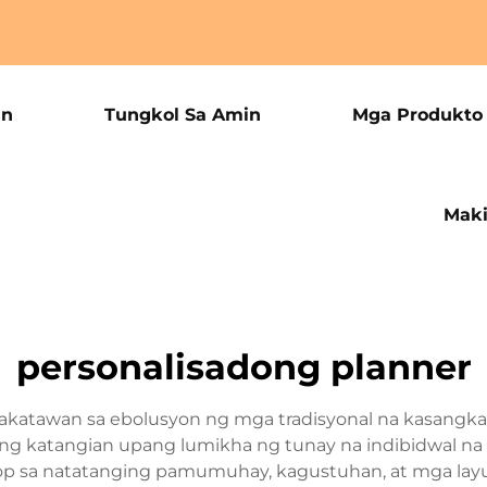
an
Tungkol Sa Amin
Mga Produkto
Maki
personalisadong planner
makatawan sa ebolusyon ng mga tradisyonal na kasangk
 katangian upang lumikha ng tunay na indibidwal na k
op sa natatanging pamumuhay, kagustuhan, at mga la