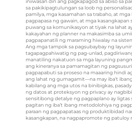
iniiwasan din ang pagkapagod sa abiso sa p
sa pakikipagtulungan sa loob ng personalis
pamilya, mga kasamahan sa trabaho, at mga
pagpapasa ng gawain, at mga kasangkapan s
puwang sa komunikasyon at tiyak na lahat 
kakayahan ng planner na makasimba sa umii
pagpapanatili ng maraming hiwalay na siste
Ang mga tampok sa pagsubaybay ng layunin 
tagapagpahiwatig ng pag-unlad, pagdiriwan
manatiling nakatuon sa mga layuning pangm
ang kineranya sa pamamagitan ng pagsusuri
pagpapabuti sa proseso na maaaring hindi a
ang lahat ng gumagamit—na may iba’t ibang
kabilang ang mga utos na binibigkas, pasadya
ng datos at proteksyon ng privacy ay nagbi
sensitibong detalye ng pagpaplano ay ligta
pagitan ng iba’t ibang metodolohiya ng pag
paraan ng pagpapataas ng produktibidad nan
kasangkapan, na nagpapromote ng patuloy n