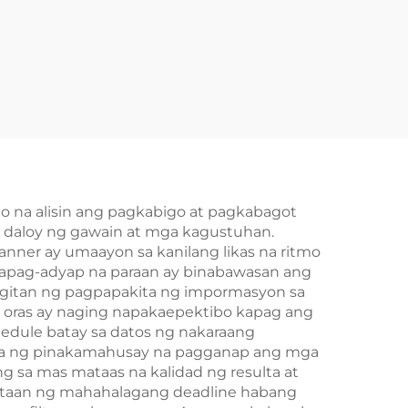
 na alisin ang pagkabigo at pagkabagot
 daloy ng gawain at mga kagustuhan.
nner ay umaayon sa kanilang likas na ritmo
 mapag-adyap na paraan ay binabawasan ang
agitan ng pagpapakita ng impormasyon sa
 oras ay naging napakaepektibo kapag ang
edule batay sa datos ng nakaraang
kita ng pinakamahusay na pagganap ang mga
sa mas mataas na kalidad ng resulta at
igtaan ng mahahalagang deadline habang