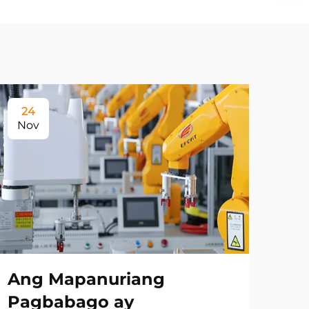
24
Nov
Ang Mapanuriang
Pagbabago ay