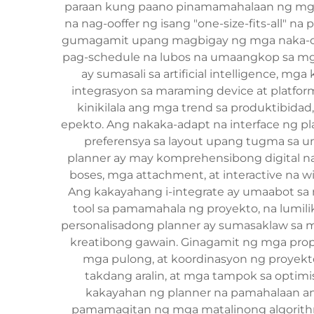
paraan kung paano pinamamahalaan ng mga t
na nag-ooffer ng isang "one-size-fits-all" 
gumagamit upang magbigay ng mga naka-cus
pag-schedule na lubos na umaangkop sa mga
ay sumasali sa artificial intelligence, 
integrasyon sa maraming device at platfo
kinikilala ang mga trend sa produktibida
epekto. Ang nakaka-adapt na interface ng p
preferensya sa layout upang tugma sa
planner ay may komprehensibong digital na
boses, mga attachment, at interactive na 
Ang kakayahang i-integrate ay umaabot sa m
tool sa pamamahala ng proyekto, na lumili
personalisadong planner ay sumasaklaw sa mg
kreatibong gawain. Ginagamit ng mga pro
mga pulong, at koordinasyon ng proyekt
takdang aralin, at mga tampok sa optimis
kakayahan ng planner na pamahalaan an
pamamagitan ng mga matalinong algorithm s