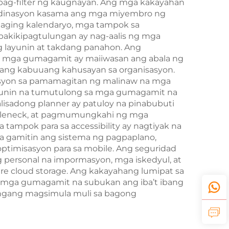
 pag-filter ng kaugnayan. Ang mga kakayahan
oordinasyon kasama ang mga miyembro ng
haging kalendaryo, mga tampok sa
pakikipagtulungan ay nag-aalis ng mga
g layunin at takdang panahon. Ang
ng mga gumagamit ay maiiwasan ang abala ng
s ang kabuuang kahusayan sa organisasyon.
basyon sa pamamagitan ng malinaw na mga
ayunin na tumutulong sa mga gumagamit na
isadong planner ay patuloy na pinabubuti
ttleneck, at pagmumungkahi ng mga
ampok para sa accessibility ay nagtiyak na
 gamitin ang sistema ng pagpaplano,
 optimisasyon para sa mobile. Ang seguridad
 personal na impormasyon, mga iskedyul, at
re cloud storage. Ang kakayahang lumipat sa
sa mga gumagamit na subukan ang iba’t ibang
langang magsimula muli sa bagong