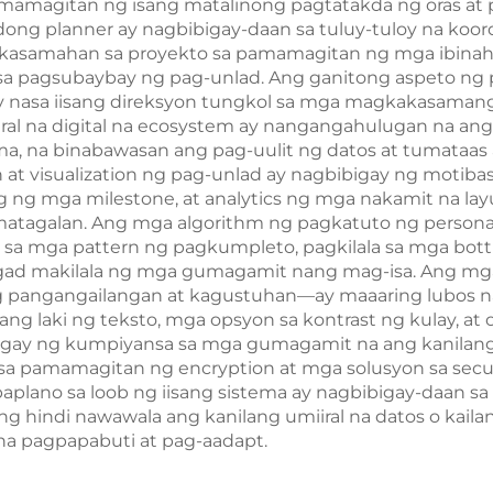
amamagitan ng isang matalinong pagtatakda ng oras at
adong planner ay nagbibigay-daan sa tuluy-tuloy na k
 kasamahan sa proyekto sa pamamagitan ng mga ibina
a pagsubaybay ng pag-unlad. Ang ganitong aspeto ng 
ay nasa iisang direksyon tungkol sa mga magkakasaman
ral na digital na ecosystem ay nangangahulugan na a
ma, na binabawasan ang pag-uulit ng datos at tumataa
at visualization ng pag-unlad ay nagbibigay ng moti
g ng mga milestone, at analytics ng mga nakamit na l
atagalan. Ang mga algorithm ng pagkatuto ng personal
 sa mga pattern ng pagkumpleto, pagkilala sa mga bo
gad makilala ng mga gumagamit nang mag-isa. Ang mga t
 pangangailangan at kagustuhan—ay maaaring lubos na
ng laki ng teksto, mga opsyon sa kontrast ng kulay, at
bigay ng kumpiyansa sa mga gumagamit na ang kanilang
s sa pamamagitan ng encryption at mga solusyon sa secu
paplano sa loob ng iisang sistema ay nagbibigay-daan 
g hindi nawawala ang kanilang umiiral na datos o kai
a pagpapabuti at pag-aadapt.