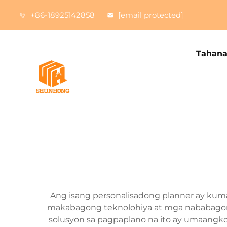
+86-18925142858
[email protected]
Tahan
Ang isang personalisadong planner ay ku
makabagong teknolohiya at mga nababagong
solusyon sa pagpaplano na ito ay umaangk