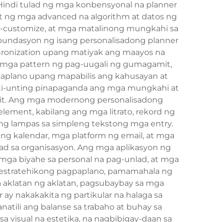
Hindi tulad ng mga konbensyonal na planner
mit ng mga advanced na algorithm at datos ng
-customize, at mga matalinong mungkahi sa
pundasyon ng isang personalisadong planner
nchronization upang matiyak ang maayos na
a mga pattern ng pag-uugali ng gumagamit,
gpaplano upang mapabilis ang kahusayan at
unti-unting pinapaganda ang mga mungkahi at
it. Ang mga modernong personalisadong
ement, kabilang ang mga litrato, rekord ng
ang lampas sa simpleng tekstong mga entry.
 ng kalendar, mga platform ng email, at mga
dad sa organisasyon. Ang mga aplikasyon ng
 mga biyahe sa personal na pag-unlad, at mga
 estratehikong pagpaplano, pamamahala ng
 aklatan ng aklatan, pagsubaybay sa mga
 ay nakakakita ng partikular na halaga sa
ili ang balanse sa trabaho at buhay sa
 visual na estetika, na nagbibigay-daan sa