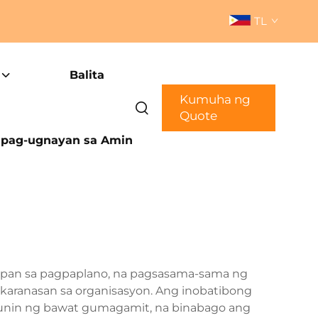
TL
Balita
Kumuha ng
Quote
pag-ugnayan sa Amin
apan sa pagpaplano, na pagsasama-sama ng
aranasan sa organisasyon. Ang inobatibong
yunin ng bawat gumagamit, na binabago ang