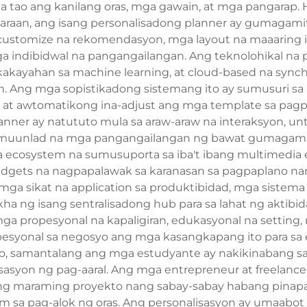
ao ang kanilang oras, mga gawain, at mga pangarap. 
na paraan, ang isang personalisadong planner ay gumaga
tomize na rekomendasyon, mga layout na maaaring i
 indibidwal na pangangailangan. Ang teknolohikal na 
mga kakayahan sa machine learning, at cloud-based na sy
rm. Ang mga sopistikadong sistemang ito ay sumusuri s
d, at awtomatikong ina-adjust ang mga template sa pa
lanner ay natututo mula sa araw-araw na interaksyon, 
 umuunlad na mga pangangailangan ng bawat gumagam
 ecosystem na sumusuporta sa iba't ibang multimedia el
widgets na nagpapalawak sa karanasan sa pagpaplano n
ga sikat na application sa produktibidad, mga sistema
kha ng isang sentralisadong hub para sa lahat ng aktibi
a propesyonal na kapaligiran, edukasyonal na setting,
pesyonal sa negosyo ang mga kasangkapang ito para sa
o, samantalang ang mga estudyante ay nakikinabang sa
asyon ng pag-aaral. Ang mga entrepreneur at freelancer
g maraming proyekto nang sabay-sabay habang pinapanat
a pag-alok ng oras. Ang personalisasyon ay umaabot sa