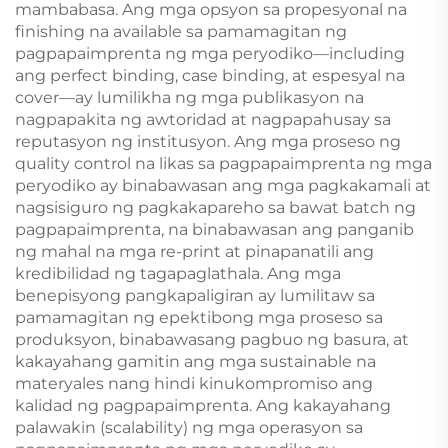
mambabasa. Ang mga opsyon sa propesyonal na
finishing na available sa pamamagitan ng
pagpapaimprenta ng mga peryodiko—including
ang perfect binding, case binding, at espesyal na
cover—ay lumilikha ng mga publikasyon na
nagpapakita ng awtoridad at nagpapahusay sa
reputasyon ng institusyon. Ang mga proseso ng
quality control na likas sa pagpapaimprenta ng mga
peryodiko ay binabawasan ang mga pagkakamali at
nagsisiguro ng pagkakapareho sa bawat batch ng
pagpapaimprenta, na binabawasan ang panganib
ng mahal na mga re-print at pinapanatili ang
kredibilidad ng tagapaglathala. Ang mga
benepisyong pangkapaligiran ay lumilitaw sa
pamamagitan ng epektibong mga proseso sa
produksyon, binabawasang pagbuo ng basura, at
kakayahang gamitin ang mga sustainable na
materyales nang hindi kinukompromiso ang
kalidad ng pagpapaimprenta. Ang kakayahang
palawakin (scalability) ng mga operasyon sa