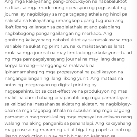
Ang mga kakayahang pang-produksyon na nababaluktot
na likas sa mga modernong operasyon ng pagsusulat ng
journal ay nagbibigay sa mga tagapaglathala ng hindi pa
nakikita na kakayahang umangkop upang tugunan ang
iba't ibang kailangan sa paglalathala at ang palagiang
nagbabagong pangangailangan ng merkado. Ang
ganitong kakayahang nababaluktot ay sumasaklaw sa mga
variable na sukat ng print run, na kumakatawan sa lahat
mula sa mga journal na may limitadong sirkulasyon—tulad
ng mga pampagsiyensyang journal na may ilang daang
kopya lamang—hanggang sa malawak na
ipinamamahaging mga propesyonal na publikasyon na
nangangailangan ng ilang libong yunit. Ang mataas na
antas ng integrasyon ng digital printing ay
nagpapahintulot sa cost-effective na produksyon ng mas
maliit na dami habang pinapanatili ang mga pamantayan
sa kalidad na inaasahan sa aklatang aklatan, na nagbibigay-
daan sa mga tagapaglathala na subukan ang mga bagong
pamagat o magproduksi ng mga espesyal na edisyon nang
walang malaking panganib sa pananalapi. Ang kakayahang
magproseso ng maraming uri at bigat ng papel sa loob ng
iisang production run ay nagbibigay ng kalayaan sa