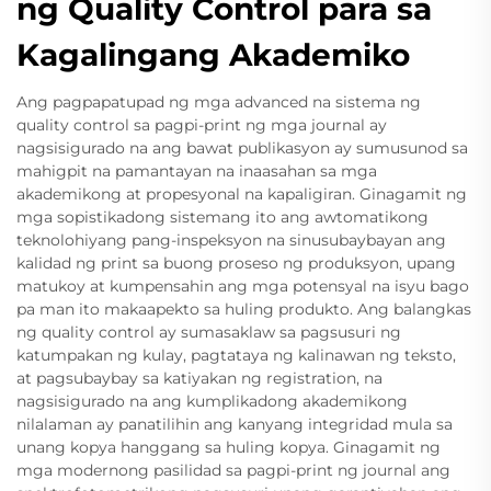
ng Quality Control para sa
Kagalingang Akademiko
Ang pagpapatupad ng mga advanced na sistema ng
quality control sa pagpi-print ng mga journal ay
nagsisigurado na ang bawat publikasyon ay sumusunod sa
mahigpit na pamantayan na inaasahan sa mga
akademikong at propesyonal na kapaligiran. Ginagamit ng
mga sopistikadong sistemang ito ang awtomatikong
teknolohiyang pang-inspeksyon na sinusubaybayan ang
kalidad ng print sa buong proseso ng produksyon, upang
matukoy at kumpensahin ang mga potensyal na isyu bago
pa man ito makaapekto sa huling produkto. Ang balangkas
ng quality control ay sumasaklaw sa pagsusuri ng
katumpakan ng kulay, pagtataya ng kalinawan ng teksto,
at pagsubaybay sa katiyakan ng registration, na
nagsisigurado na ang kumplikadong akademikong
nilalaman ay panatilihin ang kanyang integridad mula sa
unang kopya hanggang sa huling kopya. Ginagamit ng
mga modernong pasilidad sa pagpi-print ng journal ang