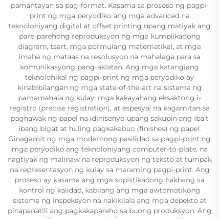
pamantayan sa pag-format. Kasama sa proseso ng pagpi-
print ng mga peryodiko ang mga advanced na
teknolohiyang digital at offset printing upang matiyak ang
pare-parehong reproduksyon ng mga kumplikadong
diagram, tsart, mga pormulang matematikal, at mga
imahe ng mataas na resolusyon na mahalaga para sa
komunikasyong pang-aklatan. Ang mga katangiang
teknolohikal ng pagpi-print ng mga peryodiko ay
kinabibilangan ng mga state-of-the-art na sistema ng
pamamahala ng kulay, mga kakayahang eksaktong i-
registro (precise registration), at espesyal na kagamitan sa
paghawak ng papel na idinisenyo upang sakupin ang iba’t
ibang bigat at huling pagkakabuo (finishes) ng papel.
Ginagamit ng mga modernong pasilidad sa pagpi-print ng
mga peryodiko ang teknolohiyang computer-to-plate, na
nagtiyak ng malinaw na reproduksyon ng teksto at tumpak
na representasyon ng kulay sa maraming pagpi-print. Ang
proseso ay kasama ang mga sopistikadong hakbang sa
kontrol ng kalidad, kabilang ang mga awtomatikong
sistema ng inspeksyon na nakikilala ang mga depekto at
pinapanatili ang pagkakapareho sa buong produksyon. Ang