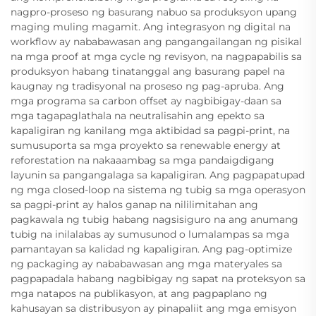
nagpro-proseso ng basurang nabuo sa produksyon upang
maging muling magamit. Ang integrasyon ng digital na
workflow ay nababawasan ang pangangailangan ng pisikal
na mga proof at mga cycle ng revisyon, na nagpapabilis sa
produksyon habang tinatanggal ang basurang papel na
kaugnay ng tradisyonal na proseso ng pag-apruba. Ang
mga programa sa carbon offset ay nagbibigay-daan sa
mga tagapaglathala na neutralisahin ang epekto sa
kapaligiran ng kanilang mga aktibidad sa pagpi-print, na
sumusuporta sa mga proyekto sa renewable energy at
reforestation na nakaaambag sa mga pandaigdigang
layunin sa pangangalaga sa kapaligiran. Ang pagpapatupad
ng mga closed-loop na sistema ng tubig sa mga operasyon
sa pagpi-print ay halos ganap na nililimitahan ang
pagkawala ng tubig habang nagsisiguro na ang anumang
tubig na inilalabas ay sumusunod o lumalampas sa mga
pamantayan sa kalidad ng kapaligiran. Ang pag-optimize
ng packaging ay nababawasan ang mga materyales sa
pagpapadala habang nagbibigay ng sapat na proteksyon sa
mga natapos na publikasyon, at ang pagpaplano ng
kahusayan sa distribusyon ay pinapaliit ang mga emisyon