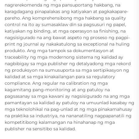
nagrerekomenda ng mga pansuportang hakbang, na
karagdagang pinapalakas ang katiyakan at pagkakapare-
pareho. Ang komprehensibong mga hakbang sa quality
control na ito ay sumasaklaw din sa pagsusuri ng papel,
katiyakan ng binding, at mga operasyon sa finishing, na
nagsisigurado na ang bawat aspeto ng proseso ng pagpi-
print ng journal ay nakakatulong sa exceptional na huling
produkto. Ang mga tampok sa dokumentasyon at
traceability ng mga modernong sistema ng kalidad ay
nagbibigay sa mga publisher ng detalyadong mga rekord
ng produksyon na sumusuporta sa mga sertipikasyon ng
kalidad at sa mga kinakailangan para sa regulatory
compliance. Ang regular na calibration ng mga
kagamitang pang-monitoring at ang patuloy na
pagsasanay sa mga kawani ay nagsisigurado na ang mga
pamantayan sa kalidad ay patuloy na umuunlad kasabay ng
mga teknolohikal na pag-unlad at ng mga pinakamahusay
na praktika sa industriya, na nananatiling nagpapanatili ng
kompetitibong kalamangan na hinahanap ng mga
publisher na sensitibo sa kalidad.