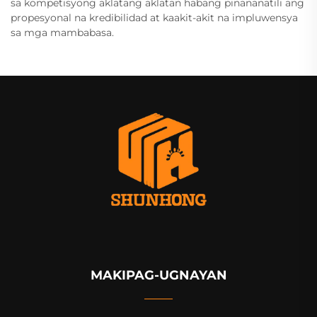
sa kompetisyong aklatang aklatan habang pinananatili ang
propesyonal na kredibilidad at kaakit-akit na impluwensya
sa mga mambabasa.
MAKIPAG-UGNAYAN