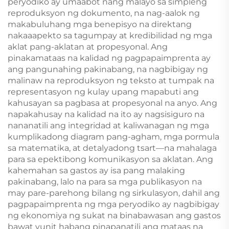
peryodiko ay umaabot nang malayo sa simpleng
reproduksyon ng dokumento, na nag-aalok ng
makabuluhang mga benepisyo na direktang
nakaaapekto sa tagumpay at kredibilidad ng mga
aklat pang-aklatan at propesyonal. Ang
pinakamataas na kalidad ng pagpapaimprenta ay
ang pangunahing pakinabang, na nagbibigay ng
malinaw na reproduksyon ng teksto at tumpak na
representasyon ng kulay upang mapabuti ang
kahusayan sa pagbasa at propesyonal na anyo. Ang
napakahusay na kalidad na ito ay nagsisiguro na
nananatili ang integridad at kaliwanagan ng mga
kumplikadong diagram pang-agham, mga pormula
sa matematika, at detalyadong tsart—na mahalaga
para sa epektibong komunikasyon sa aklatan. Ang
kahemahan sa gastos ay isa pang malaking
pakinabang, lalo na para sa mga publikasyon na
may pare-parehong bilang ng sirkulasyon, dahil ang
pagpapaimprenta ng mga peryodiko ay nagbibigay
ng ekonomiya ng sukat na binabawasan ang gastos
bawat yunit habang pinapanatili ang mataas na