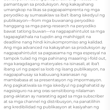
pamantayan sa produksyon. Ang kakayahang
umangkop na likas sa pagpapaimprenta ng mga
peryodiko ay sumasaklaw sa iba’t ibang iskedyul ng
publikasyon—from mga buwanang peryodiko
hanggang sa mga pang-research na peryodiko
bawat tatlong buwan—na nagpapahintulot sa mga
tagapaglathala na tupdin ang mahihigpit na
deadline nang hindi kinukompromiso ang kalidad.
Ang mga advanced na kakayahan sa produksyon ay
nagpapahintulot sa pagsasama ng mga espesyal na
tampok tulad ng mga pahinang maaaring i-fold out,
mga karagdagang materyales na isinasali, at iba’t
ibang uri ng papel sa loob ng iisang publikasyon, na
nagpapahusay sa kabuuang karanasan ng
mambabasa at sa presentasyon ng impormasyon.
Ang pagkatiwala sa mga iskedyul ng paghahatid ay
nagsisiguro na ang oras-sensitibong nilalaman
pang-aklatan ay nararating agad sa mga subscriber
at sa mga channel ng distribusyon, na panatilihin
ang kredibilidad ng publikasyon at kasiyahan ng