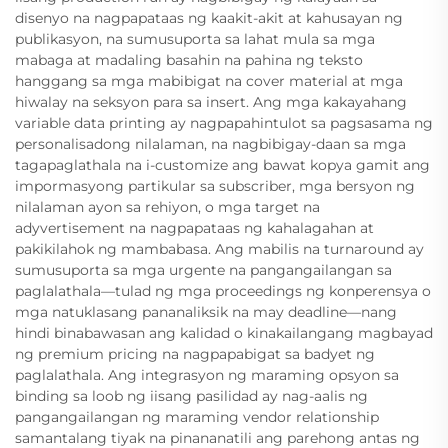
disenyo na nagpapataas ng kaakit-akit at kahusayan ng
publikasyon, na sumusuporta sa lahat mula sa mga
mabaga at madaling basahin na pahina ng teksto
hanggang sa mga mabibigat na cover material at mga
hiwalay na seksyon para sa insert. Ang mga kakayahang
variable data printing ay nagpapahintulot sa pagsasama ng
personalisadong nilalaman, na nagbibigay-daan sa mga
tagapaglathala na i-customize ang bawat kopya gamit ang
impormasyong partikular sa subscriber, mga bersyon ng
nilalaman ayon sa rehiyon, o mga target na
adyvertisement na nagpapataas ng kahalagahan at
pakikilahok ng mambabasa. Ang mabilis na turnaround ay
sumusuporta sa mga urgente na pangangailangan sa
paglalathala—tulad ng mga proceedings ng konperensya o
mga natuklasang pananaliksik na may deadline—nang
hindi binabawasan ang kalidad o kinakailangang magbayad
ng premium pricing na nagpapabigat sa badyet ng
paglalathala. Ang integrasyon ng maraming opsyon sa
binding sa loob ng iisang pasilidad ay nag-aalis ng
pangangailangan ng maraming vendor relationship
samantalang tiyak na pinananatili ang parehong antas ng