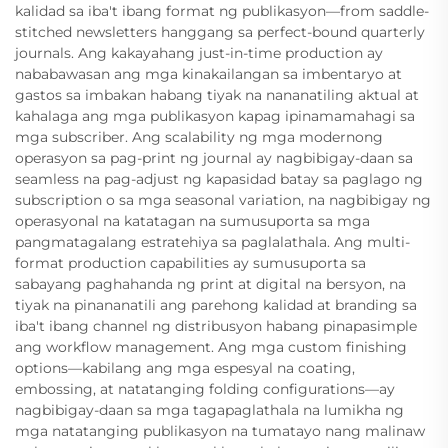
kalidad sa iba't ibang format ng publikasyon—from saddle-
stitched newsletters hanggang sa perfect-bound quarterly
journals. Ang kakayahang just-in-time production ay
nababawasan ang mga kinakailangan sa imbentaryo at
gastos sa imbakan habang tiyak na nananatiling aktual at
kahalaga ang mga publikasyon kapag ipinamamahagi sa
mga subscriber. Ang scalability ng mga modernong
operasyon sa pag-print ng journal ay nagbibigay-daan sa
seamless na pag-adjust ng kapasidad batay sa paglago ng
subscription o sa mga seasonal variation, na nagbibigay ng
operasyonal na katatagan na sumusuporta sa mga
pangmatagalang estratehiya sa paglalathala. Ang multi-
format production capabilities ay sumusuporta sa
sabayang paghahanda ng print at digital na bersyon, na
tiyak na pinananatili ang parehong kalidad at branding sa
iba't ibang channel ng distribusyon habang pinapasimple
ang workflow management. Ang mga custom finishing
options—kabilang ang mga espesyal na coating,
embossing, at natatanging folding configurations—ay
nagbibigay-daan sa mga tagapaglathala na lumikha ng
mga natatanging publikasyon na tumatayo nang malinaw