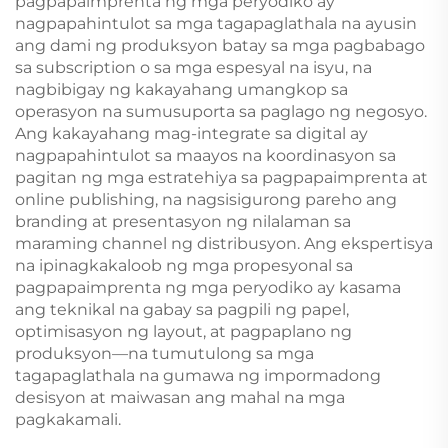
pagpapaimprenta ng mga peryodiko ay
nagpapahintulot sa mga tagapaglathala na ayusin
ang dami ng produksyon batay sa mga pagbabago
sa subscription o sa mga espesyal na isyu, na
nagbibigay ng kakayahang umangkop sa
operasyon na sumusuporta sa paglago ng negosyo.
Ang kakayahang mag-integrate sa digital ay
nagpapahintulot sa maayos na koordinasyon sa
pagitan ng mga estratehiya sa pagpapaimprenta at
online publishing, na nagsisigurong pareho ang
branding at presentasyon ng nilalaman sa
maraming channel ng distribusyon. Ang ekspertisya
na ipinagkakaloob ng mga propesyonal sa
pagpapaimprenta ng mga peryodiko ay kasama
ang teknikal na gabay sa pagpili ng papel,
optimisasyon ng layout, at pagpaplano ng
produksyon—na tumutulong sa mga
tagapaglathala na gumawa ng impormadong
desisyon at maiwasan ang mahal na mga
pagkakamali.