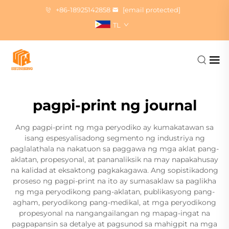
+86-18925142858
[email protected]
TL
pagpi-print ng journal
Ang pagpi-print ng mga peryodiko ay kumakatawan sa
isang espesyalisadong segmento ng industriya ng
paglalathala na nakatuon sa paggawa ng mga aklat pang-
aklatan, propesyonal, at pananaliksik na may napakahusay
na kalidad at eksaktong pagkakagawa. Ang sopistikadong
proseso ng pagpi-print na ito ay sumasaklaw sa paglikha
ng mga peryodikong pang-aklatan, publikasyong pang-
agham, peryodikong pang-medikal, at mga peryodikong
propesyonal na nangangailangan ng mapag-ingat na
pagpapansin sa detalye at pagsunod sa mahigpit na mga