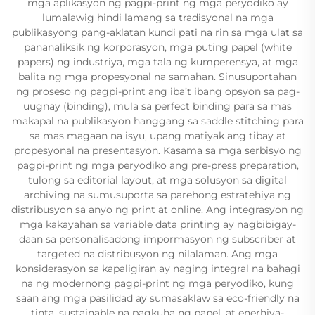
mga aplikasyon ng pagpi-print ng mga peryodiko ay
lumalawig hindi lamang sa tradisyonal na mga
publikasyong pang-aklatan kundi pati na rin sa mga ulat sa
pananaliksik ng korporasyon, mga puting papel (white
papers) ng industriya, mga tala ng kumperensya, at mga
balita ng mga propesyonal na samahan. Sinusuportahan
ng proseso ng pagpi-print ang iba’t ibang opsyon sa pag-
uugnay (binding), mula sa perfect binding para sa mas
makapal na publikasyon hanggang sa saddle stitching para
sa mas magaan na isyu, upang matiyak ang tibay at
propesyonal na presentasyon. Kasama sa mga serbisyo ng
pagpi-print ng mga peryodiko ang pre-press preparation,
tulong sa editorial layout, at mga solusyon sa digital
archiving na sumusuporta sa parehong estratehiya ng
distribusyon sa anyo ng print at online. Ang integrasyon ng
mga kakayahan sa variable data printing ay nagbibigay-
daan sa personalisadong impormasyon ng subscriber at
targeted na distribusyon ng nilalaman. Ang mga
konsiderasyon sa kapaligiran ay naging integral na bahagi
na ng modernong pagpi-print ng mga peryodiko, kung
saan ang mga pasilidad ay sumasaklaw sa eco-friendly na
tinta, sustainable na pagkuha ng papel, at enerhiya-