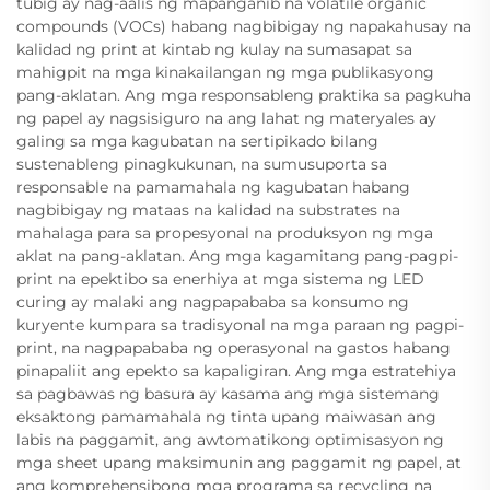
tubig ay nag-aalis ng mapanganib na volatile organic
compounds (VOCs) habang nagbibigay ng napakahusay na
kalidad ng print at kintab ng kulay na sumasapat sa
mahigpit na mga kinakailangan ng mga publikasyong
pang-aklatan. Ang mga responsableng praktika sa pagkuha
ng papel ay nagsisiguro na ang lahat ng materyales ay
galing sa mga kagubatan na sertipikado bilang
sustenableng pinagkukunan, na sumusuporta sa
responsable na pamamahala ng kagubatan habang
nagbibigay ng mataas na kalidad na substrates na
mahalaga para sa propesyonal na produksyon ng mga
aklat na pang-aklatan. Ang mga kagamitang pang-pagpi-
print na epektibo sa enerhiya at mga sistema ng LED
curing ay malaki ang nagpapababa sa konsumo ng
kuryente kumpara sa tradisyonal na mga paraan ng pagpi-
print, na nagpapababa ng operasyonal na gastos habang
pinapaliit ang epekto sa kapaligiran. Ang mga estratehiya
sa pagbawas ng basura ay kasama ang mga sistemang
eksaktong pamamahala ng tinta upang maiwasan ang
labis na paggamit, ang awtomatikong optimisasyon ng
mga sheet upang maksimunin ang paggamit ng papel, at
ang komprehensibong mga programa sa recycling na