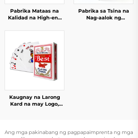
Pabrika Mataas na
Pabrika sa Tsina na
Kalidad na High-end
Nag-aalok ng
na Leather Textured
Pasadyang Pag-print
na Libro na may
ng Mataas na Kalidad
Buong Gold Foil
na Hardcover na Aklat
Stamping at
na May Pininturahan
Embossing Hardcover
ang mga Gilid, Eco-
na Pag-print ng Libro
Friendly, Kasama ang
Dust Jacket
Kaugnay na Larong
Kard na may Logo,
Disenyo, at Laro ng
Poker na may Kahon
Ang mga pakinabang ng pagpapaimprenta ng mga