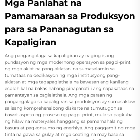
Mga Panlahat na
Pamamaraan sa Produksyon
para sa Pananagutan sa
Kapaligiran
Ang pangangalaga sa kapaligiran ay naging isang
pundasyon ng mga modernong operasyon sa pagpi-print
ng mga aklat na pang-aklatan, na sumasalamin sa
tumataas na dedikasyon ng mga institusyong pang-
aklatan at mga tagapaglathala na bawasan ang kanilang
ecolohikal na bakas habang pinapanatili ang napakataas na
pamantayan sa paglalathala. Ang mga paraan ng
pangangalaga sa kapaligiran sa produksyon ay sumasaklaw
sa isang komprehensibong diskarte na tumutugon sa
bawat aspeto ng proseso ng pagpi-print, mula sa pagkuha
ng hilaw na materyales hanggang sa pamamahala ng
basura at pagkonsumo ng enerhiya. Ang paggamit ng mga
tinta na gawa sa gulay at mga coating na may base sa