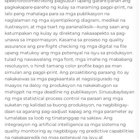
spektrofotometrikong pagsusuri upang garantiyahan ang
pagkakapare-pareho ng kulay sa maraming pagpi-print, na
lalo pang mahalaga para sa mga publikasyon na
naglalaman ng mga siyentipikong diagram, medikal na
ilustrasyon, at mga tsart ng pananaliksik—kung saan ang
katumpakan ng kulay ay direktang nakaaapekto sa pag-
unawa sa impormasyon. Kasama sa proseso ng quality
assurance ang pre-flight checking ng mga digital na file
upang matukoy ang mga potensyal na isyu sa produksyon
tulad ng nawawalang mga font, mga imahe ng mababang
resolusyon, o hindi tamang color profile bago pa man
simulan ang pagpi-print. Ang proaktibong paraang ito ay
nakakaiwas sa mga pagkaantala at nagsisigurado ng
maayos na daloy ng produksyon na nakakatugon sa
mahigpit na mga deadline ng publikasyon. Sinusubaybayan
ng mga statistical process control na paraan ang mga
sukatan ng kalidad sa buong produksyon, na nagbibigay-
daan sa agarang pag-aadjust kapag ang mga parameter ay
lumalabas sa loob ng tinatanggap na saklaw. Ang
integrasyon ng artificial intelligence sa mga sistema ng
quality monitoring ay nagbibigay ng predictive capabilities
na nakakapredik ng mga potensyal na isyu at