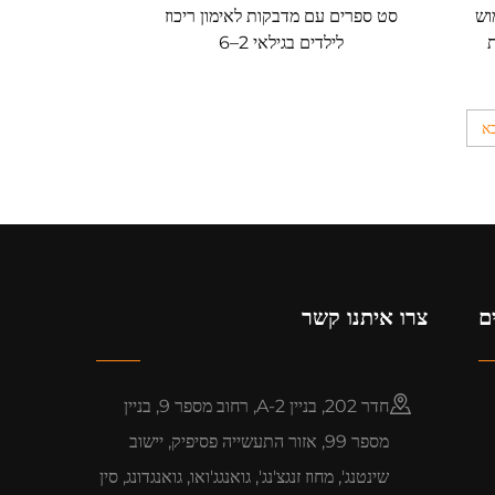
וש
סט ספרים עם מדבקות לאימון ריכוז
לילדים בגילאי 2–6
א
ם
צרו איתנו קשר
חדר 202, בניין A-2, רחוב מספר 9, בניין
מספר 99, אזור התעשייה פסיפיק, יישוב
שינטנג', מחוז זנגצ'נג', גואנגג'ואו, גואנגדונג, סין