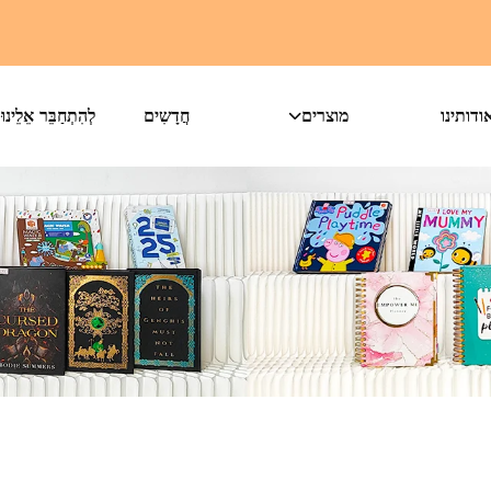
ודותינו
מוצרים
חֲדָשִים
לְהִתְחַבֵּר אֵלֵינוּ