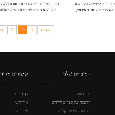
 חוזרות לשימוש על נושא
ספר פעילויות עם מדבקות חוזרות לשימ
, לאישור האיחוד האירופי,
על נושא החווה לתינוקות, ללא רעלנות
לתינוקות
הקודם
1
2
3
הב
המוצרים שלנו
קישורים מהירי
דִּפּוּס סֵפֶר
דף הבית
הדפסה של ספרים לילדים
אודותינו
הדפסת משחקי קלפים
מוצרים